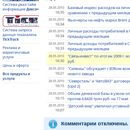
Система реал-тайм
Базовый индекс расходов на личн
28.05.2010
информации
Дикси+
16:35
сравнению с предыдущим месяц
28.05.2010
Фьючерсы на нефть марки Brent д
16:34
Система запроса
Личные расходы потребителей в 
28.05.2010
данных теханализа
16:34
предыдущим месяцем
TickTrack
Личные доходы потребителей в С
28.05.2010
Реклама и
16:33
предыдущим месяцем
маркетинговые
"Связьинвест" по итогам 2009 г.
28.05.2010
услуги
16:30
руб
Цены и оферта
"Силмаш" обсуждает с ВЭБом воз
28.05.2010
16:21
нового завода
Все продукты и
услуги
"Северсталь" и "АвтоВАЗ" догово
28.05.2010
16:15
[Upd 2]
Объем денежной базы в узком опр
28.05.2010
16:15
против 4.8426 трлн руб. на 17 мая
28.05.2010
"Детский мир" увеличил уставный
16:07
Комментарии отключены.