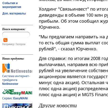
События и
мероприятия
Холдинг "Связьинвест" по итог
Доп. материалы
дивиденды в объеме 100 млн руб
прибыли. Об этом сообщил жур
Юрченко.
Поиск котировок:
"Мы предлагаем направить на 
то есть общая сумма выплат со
Например: Газпром
рублей", - сказал Юрченко.
Для справки: по итогам 2008 г
Наши продукты:
выплачивал, направив всю при
рублей на увеличение собстве
акционером является государст
Система интернет-
трейдинга
минус одна акция). Остальная 
NetInvestor
плюс одна акция) распределена
плюс одна акция) и MGTS Finance
Сервис
EasyMANi
Другие новости