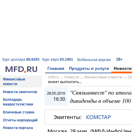
18+
Курс доллара
Курс евро
Мобильная версия
80.9293
93.1901
Главная
Продукты и услуги
Новости
mfd.ru
→
Новости
→
Финансовые новости
→
28
Финансовые
может выплатить...
новости
"Связьинвест" по итог
Новости эмитентов
28.05.2010
16:30
дивиденды в объеме 100
Календарь
макростатистики
Ключевые ставки
Эмитенты:
КОМСТАР
Отчёты корпораций
Новости портала
Москва, 28 мая. /МФД-ИнфоЦен