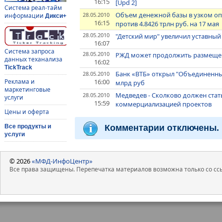
16:15
[Upd 2]
Система реал-тайм
Объем денежной базы в узком опр
28.05.2010
информации
Дикси+
16:15
против 4.8426 трлн руб. на 17 мая
28.05.2010
"Детский мир" увеличил уставный
16:07
Система запроса
28.05.2010
РЖД может продолжить размещени
данных теханализа
16:02
TickTrack
Банк «ВТБ» открыл "Объединенн
28.05.2010
16:00
Реклама и
млрд руб
маркетинговые
Медведев - Сколково должен ста
28.05.2010
услуги
15:59
коммерциализацией проектов
Цены и оферта
Комментарии отключены.
Все продукты и
услуги
© 2026
«МФД-ИнфоЦентр»
Все права защищены. Перепечатка материалов возможна только со ссы