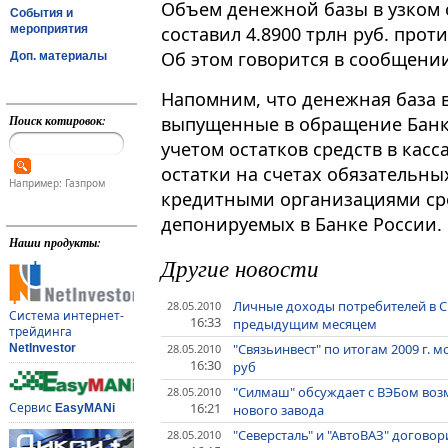
Объем денежной базы в узком о
События и
мероприятия
составил 4.8900 трлн руб. против
Об этом говорится в сообщении
Доп. материалы
Напомним, что денежная база 
Поиск котировок:
выпущенные в обращение Банк
учетом остатков средств в кас
остатки на счетах обязательн
Например: Газпром
кредитными организациями ср
депонируемых в Банке России.
Наши продукты:
Другие новости
Личные доходы потребителей в С
28.05.2010
Система интернет-
16:33
предыдущим месяцем
трейдинга
"Связьинвест" по итогам 2009 г.
28.05.2010
NetInvestor
16:30
руб
"Силмаш" обсуждает с ВЭБом воз
28.05.2010
16:21
Сервис
нового завода
EasyMANi
"Северсталь" и "АвтоВАЗ" догово
28.05.2010