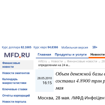
18+
Курс доллара
Курс евро
Мобильная версия
82.1665
94.8366
Главная
Продукты и услуги
Новости
mfd.ru
→
Новости
→
Финансовые новости
→
28
Финансовые
определении на 24 м...
новости
Объем денежной базы в
Новости эмитентов
28.05.2010
составил 4.8900 трлн р
Календарь
16:15
макростатистики
мая
Ключевые ставки
Отчёты корпораций
Москва, 28 мая. /МФД-ИнфоЦен
Новости портала