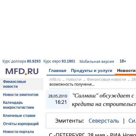
18+
Курс доллара
Курс евро
Мобильная версия
80.9293
93.1901
Главная
Продукты и услуги
Новости
mfd.ru
→
Новости
→
Финансовые новости
→
28
Финансовые
возможность получени...
новости
"Силмаш" обсуждает с
Новости эмитентов
28.05.2010
16:21
кредита на строительст
Календарь
макростатистики
Ключевые ставки
Эмитенты:
Северсталь
|
Си
Отчёты корпораций
Новости портала
С.-ПЕТЕРБУРГ, 28 мая - РИА Но