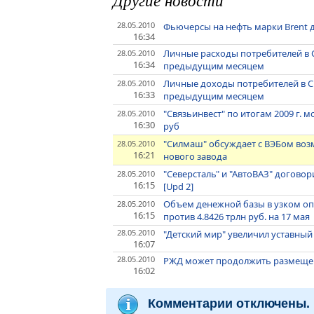
28.05.2010
Фьючерсы на нефть марки Brent д
16:34
Личные расходы потребителей в 
28.05.2010
16:34
предыдущим месяцем
Личные доходы потребителей в С
28.05.2010
16:33
предыдущим месяцем
"Связьинвест" по итогам 2009 г.
28.05.2010
16:30
руб
"Силмаш" обсуждает с ВЭБом воз
28.05.2010
16:21
нового завода
"Северсталь" и "АвтоВАЗ" догово
28.05.2010
16:15
[Upd 2]
Объем денежной базы в узком опр
28.05.2010
16:15
против 4.8426 трлн руб. на 17 мая
28.05.2010
"Детский мир" увеличил уставный
16:07
28.05.2010
РЖД может продолжить размещени
16:02
Комментарии отключены.