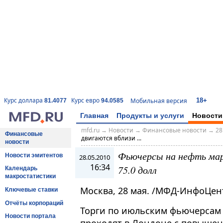
18+
Курс доллара
Курс евро
Мобильная версия
81.4077
94.0585
Главная
Продукты и услуги
Новости
mfd.ru
→
Новости
→
Финансовые новости
→
28
Финансовые
двигаются вблизи ...
новости
Фьючерсы на нефть мар
Новости эмитентов
28.05.2010
16:34
75.0 долл
Календарь
макростатистики
Москва, 28 мая. /МФД-ИнфоЦен
Ключевые ставки
Отчёты корпораций
Торги по июльским фьючерсам 
Новости портала