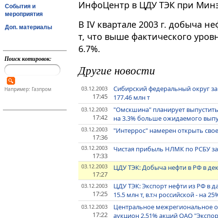
ИнфоЦентр в ЦДУ ТЭК при Минэ
События и
мероприятия
В IV квартале 2003 г. добыча н
Доп. материалы
т, что выше фактического уровн
6.7%.
Поиск котировок:
Другие новости
Сибирский федеральный округ за 
03.12.2003
Например: Газпром
17:45
177.46 млн т
"Омскшина" планирует выпустить в
03.12.2003
17:42
на 3.3% больше ожидаемого выпу
03.12.2003
"Интеррос" намерен открыть сво
17:36
03.12.2003
Чистая прибыль НЛМК по РСБУ за 9
17:33
03.12.2003
ЦДУ ТЭК: Добыча нефти в РФ в дек
17:27
ЦДУ ТЭК: Экспорт нефти из РФ в д
03.12.2003
17:25
15.5 млн т, в.т.ч российской - на 25
Центральное межрегиональное отд
03.12.2003
17:22
аукцион 2.51% акций ОАО "Экспор