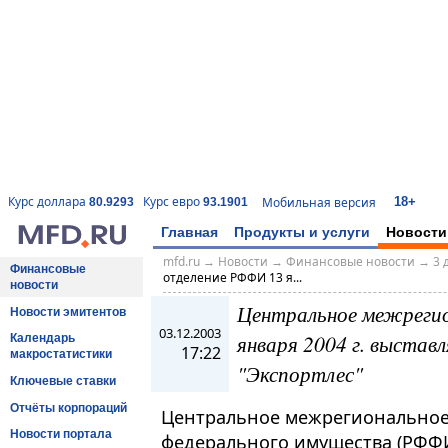
18+
Курс доллара
Курс евро
Мобильная версия
80.9293
93.1901
Главная
Продукты и услуги
Новости
mfd.ru
→
Новости
→
Финансовые новости
→
3 
Финансовые
отделение РФФИ 13 я...
новости
Центральное межреги
Новости эмитентов
03.12.2003
января 2004 г. выстав
Календарь
17:22
макростатистики
"Экспортлес"
Ключевые ставки
Отчёты корпораций
Центральное межрегиональное
Новости портала
федерального имущества (РФФ