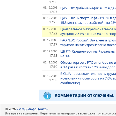
17:33
03.12.2003
ЦДУ ТЭК: Добыча нефти в РФ в дек
17:27
ЦДУ ТЭК: Экспорт нефти из РФ в д
03.12.2003
17:25
15.5 млн т, в.т.ч российской - на 25
Центральное межрегиональное отд
03.12.2003
17:22
аукцион 2.51% акций ОАО "Экспор
РАО "ЕЭС России": Заявления гру
03.12.2003
17:17
тарифов на электроэнергию после
ЦБ РФ: Среднемесячный реальный
03.12.2003
17:13
на 3%
Объем торгов в РТС в ноябре по и
03.12.2003
17:10
в 3.4 раза и составил 205 млн долл
В США производительность труда п
03.12.2003
исчислении после роста на 7.0% в
17:03
сообщение)
Комментарии отключены.
© 2026
«МФД-ИнфоЦентр»
Все права защищены. Перепечатка материалов возможна только со ссы