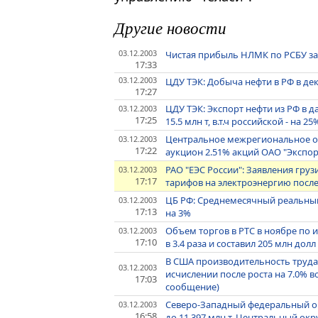
Другие новости
03.12.2003
Чистая прибыль НЛМК по РСБУ за 9
17:33
03.12.2003
ЦДУ ТЭК: Добыча нефти в РФ в дек
17:27
ЦДУ ТЭК: Экспорт нефти из РФ в д
03.12.2003
17:25
15.5 млн т, в.т.ч российской - на 25
Центральное межрегиональное отд
03.12.2003
17:22
аукцион 2.51% акций ОАО "Экспор
РАО "ЕЭС России": Заявления гру
03.12.2003
17:17
тарифов на электроэнергию после
ЦБ РФ: Среднемесячный реальный
03.12.2003
17:13
на 3%
Объем торгов в РТС в ноябре по и
03.12.2003
17:10
в 3.4 раза и составил 205 млн долл
В США производительность труда п
03.12.2003
исчислении после роста на 7.0% в
17:03
сообщение)
Северо-Западный федеральный окр
03.12.2003
16:58
до 11.397 млн т, Центральный округ