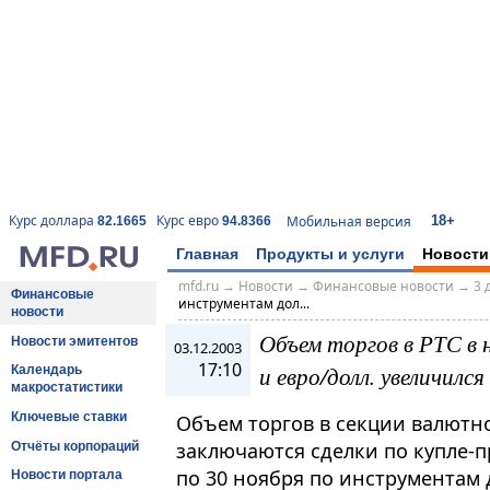
18+
Курс доллара
Курс евро
Мобильная версия
82.1665
94.8366
Главная
Продукты и услуги
Новости
mfd.ru
→
Новости
→
Финансовые новости
→
3 
Финансовые
инструментам дол...
новости
Объем торгов в РТС в 
Новости эмитентов
03.12.2003
17:10
и евро/долл. увеличился
Календарь
макростатистики
Ключевые ставки
Объем торгов в секции валютно
заключаются сделки по купле-
Отчёты корпораций
по 30 ноября по инструментам д
Новости портала