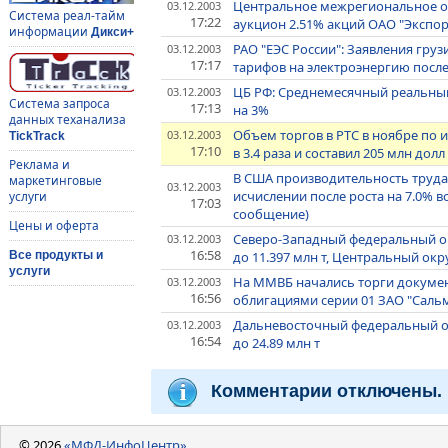
Центральное межрегиональное отд
03.12.2003
Система реал-тайм
17:22
аукцион 2.51% акций ОАО "Экспор
информации
Дикси+
РАО "ЕЭС России": Заявления гру
03.12.2003
17:17
тарифов на электроэнергию после
ЦБ РФ: Среднемесячный реальный
03.12.2003
Система запроса
17:13
на 3%
данных теханализа
Объем торгов в РТС в ноябре по и
03.12.2003
TickTrack
17:10
в 3.4 раза и составил 205 млн долл
Реклама и
В США производительность труда п
маркетинговые
03.12.2003
исчислении после роста на 7.0% в
услуги
17:03
сообщение)
Цены и оферта
Северо-Западный федеральный окр
03.12.2003
16:58
до 11.397 млн т, Центральный округ
Все продукты и
услуги
На ММВБ начались торги докум
03.12.2003
16:56
облигациями серии 01 ЗАО "Сал
Дальневосточный федеральный ок
03.12.2003
16:54
до 24.89 млн т
Комментарии отключены.
© 2026
«МФД-ИнфоЦентр»