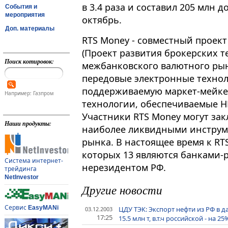
в 3.4 раза и составил 205 млн до
События и
мероприятия
октябрь.
Доп. материалы
RTS Money - совместный проек
(Проект развития брокерских т
Поиск котировок:
межбанковского валютного рын
передовые электронные технол
поддерживаемую маркет-мейке
Например: Газпром
технологии, обеспечиваемые НК
Участники RTS Money могут за
Наши продукты:
наиболее ликвидными инструм
рынка. В настоящее время к RT
которых 13 являются банками-р
Система интернет-
нерезидентом РФ.
трейдинга
NetInvestor
Другие новости
Сервис
EasyMANi
ЦДУ ТЭК: Экспорт нефти из РФ в д
03.12.2003
17:25
15.5 млн т, в.т.ч российской - на 25