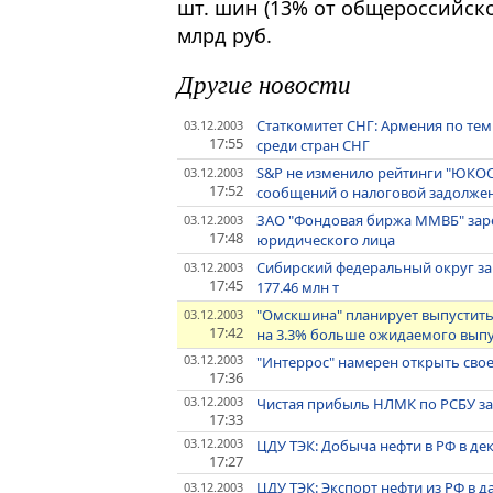
шт. шин (13% от общероссийско
млрд руб.
Другие новости
Статкомитет СНГ: Армения по темп
03.12.2003
17:55
среди стран СНГ
S&P не изменило рейтинги "ЮКОС
03.12.2003
17:52
сообщений о налоговой задолжен
ЗАО "Фондовая биржа ММВБ" заре
03.12.2003
17:48
юридического лица
Сибирский федеральный округ за 
03.12.2003
17:45
177.46 млн т
"Омскшина" планирует выпустить в
03.12.2003
17:42
на 3.3% больше ожидаемого выпу
03.12.2003
"Интеррос" намерен открыть сво
17:36
03.12.2003
Чистая прибыль НЛМК по РСБУ за 9
17:33
03.12.2003
ЦДУ ТЭК: Добыча нефти в РФ в дек
17:27
ЦДУ ТЭК: Экспорт нефти из РФ в д
03.12.2003