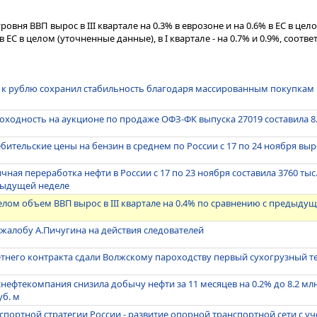
ня ВВП вырос в III квартале на 0.3% в еврозоне и на 0.6% в ЕС в целом,
в ЕС в целом (уточненные данные), в I квартале - на 0.7% и 0.9%, соотве
а к рублю сохранил стабильность благодаря массированным покупкам
ходность на аукционе по продаже ОФЗ-ФК выпуска 27019 составила 8
бительские цены на бензин в среднем по России с 17 по 24 ноября выр
чная переработка нефти в России с 17 по 23 ноября составила 3760 тыс. 
дыдущей неделе
 целом объем ВВП вырос в III квартале на 0.4% по сравнению с предыд
жалобу А.Пичугина на действия следователей
тнего контракта сдали Волжскому пароходству первый сухогрузный т
ефтекомпания снизила добычу нефти за 11 месяцев на 0.2% до 8.2 млн 
уб. м
нспортной стратегии России - развитие опорной транспортной сети с у