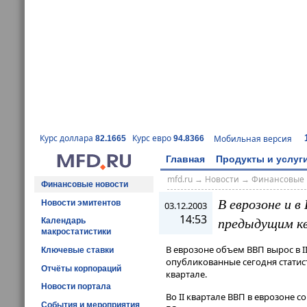
Курс доллара
Курс евро
Мобильная версия
82.1665
94.8366
Главная
Продукты и услуг
mfd.ru
→
Новости
→
Финансовые 
Финансовые новости
В еврозоне и в
Новости эмитентов
03.12.2003
14:53
предыдущим к
Календарь
макростатистики
В еврозоне объем ВВП вырос в I
Ключевые ставки
опубликованные сегодня статист
Отчёты корпораций
квартале.
Новости портала
Во II квартале ВВП в еврозоне со
События и мероприятия