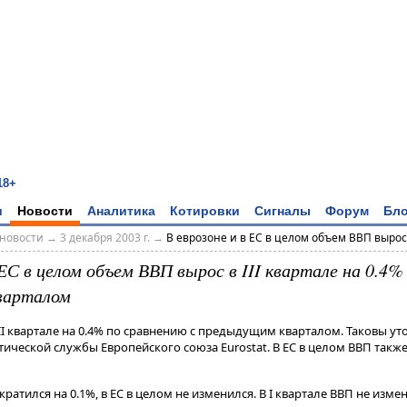
18+
и
Новости
Аналитика
Котировки
Сигналы
Форум
Бло
новости
→
3 декабря 2003 г.
→
В еврозоне и в ЕС в целом объем ВВП вырос в 
 ЕС в целом объем ВВП вырос в III квартале на 0.4%
варталом
II квартале на 0.4% по сравнению с предыдущим кварталом. Таковы у
ической службы Европейского союза Eurostat. В ЕС в целом ВВП также в
кратился на 0.1%, в ЕС в целом не изменился. В I квартале ВВП не изме