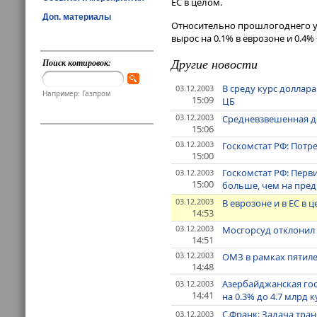
ЕС в целом.
Доп. материалы
Относительно прошлогоднего уров
вырос на 0.1% в еврозоне и 0.4% 
Другие новости
Поиск котировок:
В среду курс доллар
03.12.2003
Например: Газпром
15:09
ЦБ
03.12.2003
Средневзвешенная до
15:06
03.12.2003
Госкомстат РФ: Потре
15:00
Госкомстат РФ: Перви
03.12.2003
15:00
больше, чем на пре
03.12.2003
В еврозоне и в ЕС в
14:53
03.12.2003
Мосгорсуд отклонил 
14:51
03.12.2003
ОМЗ в рамках пятиле
14:48
Азербайджанская госн
03.12.2003
14:41
на 0.3% до 4.7 млрд к
С.Франк: Задача тра
03.12.2003