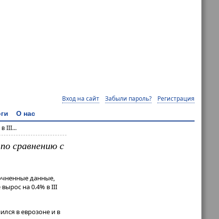
Вход на сайт
Забыли пароль?
Регистрация
ги
О нас
III...
 по сравнению с
точненные данные,
ырос на 0.4% в III
нился в еврозоне и в