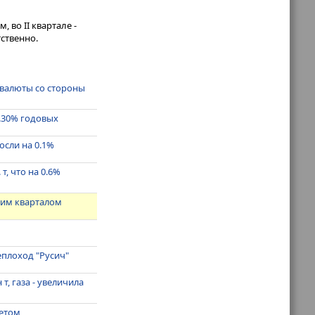
 во II квартале -
тственно.
 валюты со стороны
.30% годовых
осли на 0.1%
т, что на 0.6%
ущим кварталом
еплоход "Русич"
т, газа - увеличила
четом