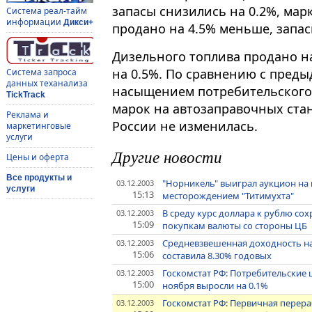
запасы снизились на 0.2%, марки
Система реал-тайм
информации
Дикси+
продано на 4.5% меньше, запас
Дизельного топлива продано н
на 0.5%. По сравнению с преды
Система запроса
данных теханализа
насыщением потребительского
TickTrack
марок на автозаправочных ста
Реклама и
России не изменилась.
маркетинговые
услуги
Другие новости
Цены и оферта
Все продукты и
"Норникель" выиграл аукцион на
03.12.2003
услуги
15:13
месторождением "Титимухта"
В среду курс доллара к рублю с
03.12.2003
15:09
покупкам валюты со стороны ЦБ
Средневзвешенная доходность на
03.12.2003
15:06
составила 8.30% годовых
Госкомстат РФ: Потребительские ц
03.12.2003
15:00
ноября выросли на 0.1%
Госкомстат РФ: Первичная перераб
03.12.2003