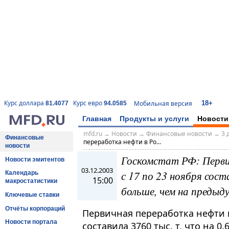
18+
Курс доллара
Курс евро
Мобильная версия
81.4077
94.0585
Главная
Продукты и услуги
Новости
mfd.ru
→
Новости
→
Финансовые новости
→
3 
Финансовые
переработка нефти в Ро...
новости
Госкомстат РФ: Перви
Новости эмитентов
03.12.2003
с 17 по 23 ноября сост
Календарь
15:00
макростатистики
больше, чем на предыд
Ключевые ставки
Отчёты корпораций
Первичная переработка нефти в
Новости портала
составила 3760 тыс. т, что на 