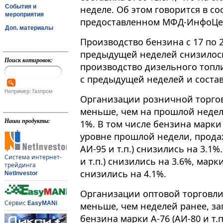
События и
неделе. Об этом говорится в с
мероприятия
предоставленном МФД-ИнфоЦе
Доп. материалы
Производство бензина с 17 по 
предыдущей неделей снизилось 
Поиск котировок:
производство дизельного топл
с предыдущей неделей и состави
Например: Газпром
Организации розничной торгов
меньше, чем на прошлой недел
Наши продукты:
1%. В том числе бензина марки А
уровне прошлой недели, прода
АИ-95 и т.п.) снизились на 3.1
Система интернет-
и т.п.) снизились на 3.6%, марки
трейдинга
снизились на 4.1%.
NetInvestor
Организации оптовой торговли
Сервис
EasyMANi
меньше, чем неделей ранее, за
бензина марки А-76 (АИ-80 и т.