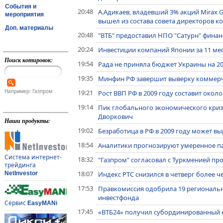
События и
20:48
А.Адикаев, владевший 3% акций Mirax 
мероприятия
вышел из состава совета директоров 
Доп. материалы
20:48
"ВТБ" предоставил НПО "Сатурн" финан
20:24
Инвестиции компаний Японии за 11 мес
Поиск котировок:
19:54
Рада не приняла бюджет Украины на 20
19:35
Минфин РФ завершит выверку коммерче
Например: Газпром
19:21
Рост ВВП РФ в 2009 году составит около
19:14
Пик глобального экономического кризис
Дворкович
Наши продукты:
19:02
Безработица в РФ в 2009 году может вы
18:54
Аналитики прогнозируют умеренное па
Система интернет-
18:32
"Газпром" согласовал с Туркменией пр
трейдинга
18:07
Индекс РТС снизился в четверг более че
NetInvestor
17:53
Правкомиссия одобрила 19 региональн
инвестфонда
Сервис
EasyMANi
17:45
«ВТБ24» получил субординированный к