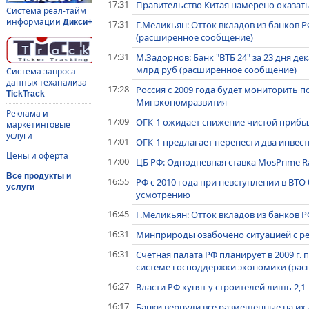
17:31
Правительство Китая намерено оказат
Система реал-тайм
информации
Дикси+
17:31
Г.Меликьян: Отток вкладов из банков Р
(расширенное сообщение)
17:31
М.Задорнов: Банк "ВТБ 24" за 23 дня д
млрд руб (расширенное сообщение)
Система запроса
данных теханализа
17:28
Россия с 2009 года будет мониторить по
TickTrack
Минэкономразвития
Реклама и
17:09
ОГК-1 ожидает снижение чистой прибыли
маркетинговые
услуги
17:01
ОГК-1 предлагает перенести два инвес
Цены и оферта
17:00
ЦБ РФ: Однодневная ставка MosPrime Rat
Все продукты и
16:55
РФ с 2010 года при невступлении в ВТО
услуги
усмотрению
16:45
Г.Меликьян: Отток вкладов из банков Р
16:31
Минприроды озабочено ситуацией с ре
16:31
Счетная палата РФ планирует в 2009 г.
системе господдержки экономики (ра
16:27
Власти РФ купят у строителей лишь 2,1 
16:17
Банки вернули все размещенные на их