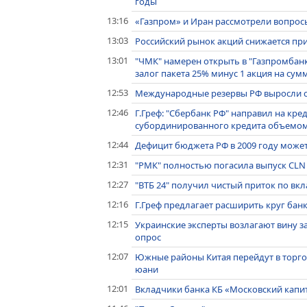
годы
13:16
«Газпром» и Иран рассмотрели вопрос
13:03
Российский рынок акций снижается при
13:01
"ЧМК" намерен открыть в "Газпромбан
залог пакета 25% минус 1 акция на сум
12:53
Международные резервы РФ выросли с 12
12:46
Г.Греф: "Сбербанк РФ" направил на кре
субординированного кредита объемом
12:44
Дефицит бюджета РФ в 2009 году может 
12:31
"РМК" полностью погасила выпуск CLN
12:27
"ВТБ 24" получил чистый приток по вкл
12:16
Г.Греф предлагает расширить круг ба
12:15
Украинские эксперты возлагают вину за
опрос
12:07
Южные районы Китая перейдут в торго
юани
12:01
Вкладчики банка КБ «Московский капи