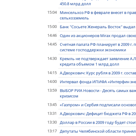
450.8 млрд долл
15:04
Минсельхоз РФ в феврале внесет в пра
сельхозземель
15:00
Банк "Сосьете Женераль Восток" выда
14:46
Один из акционеров Mirax продал свою
14:45
Счетная палата РФ планирует в 2009 г.
системе господдержки экономики
14:30
Кремль не подтверждает заявление А.Л
кредита объемом 1 млрд долл
14:15
А.Дворкович: Курс рубля в 2009 г. соста
14:00
Интервал фонда ИПИФА «Интерфин эне
13:59
ВЫБОР РИА Новости - Десять самых важ
кризисом
13:45
«Газпром» и Сербия подписали основ
13:31
А.Дворкович: Дефицит бюджета РФ в 200
13:30
Доллар в России в 2009 году будет стои
13:17
Депутаты Челябинской области принял