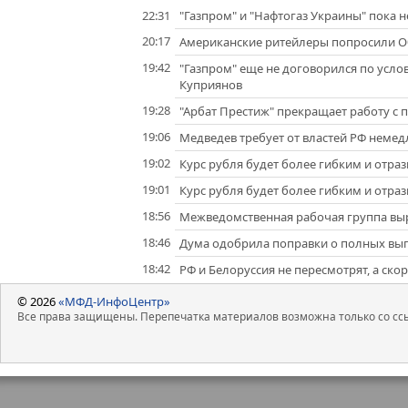
22:31
"Газпром" и "Нафтогаз Украины" пока не
20:17
Американские ритейлеры попросили О
19:42
"Газпром" еще не договорился по услов
Куприянов
19:28
"Арбат Престиж" прекращает работу с 
19:06
Медведев требует от властей РФ неме
19:02
Курс рубля будет более гибким и отра
19:01
Курс рубля будет более гибким и отра
18:56
Межведомственная рабочая группа выр
18:46
Дума одобрила поправки о полных вы
18:42
РФ и Белоруссия не пересмотрят, а скор
© 2026
«МФД-ИнфоЦентр»
Все права защищены. Перепечатка материалов возможна только со ссы