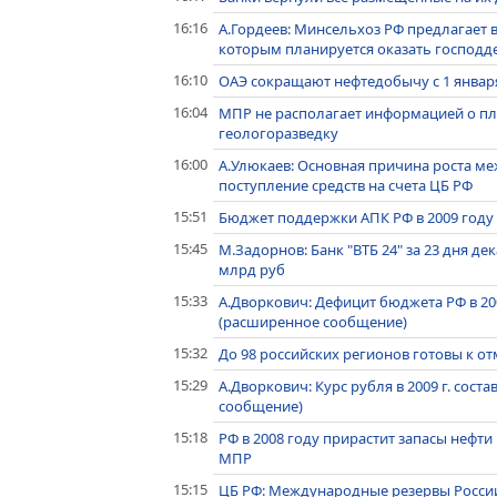
16:16
А.Гордеев: Минсельхоз РФ предлагает 
которым планируется оказать господд
16:10
ОАЭ сокращают нефтедобычу с 1 январ
16:04
МПР не располагает информацией о пл
геологоразведку
16:00
А.Улюкаев: Основная причина роста ме
поступление средств на счета ЦБ РФ
15:51
Бюджет поддержки АПК РФ в 2009 году 
15:45
М.Задорнов: Банк "ВТБ 24" за 23 дня д
млрд руб
15:33
А.Дворкович: Дефицит бюджета РФ в 200
(расширенное сообщение)
15:32
До 98 российских регионов готовы к от
15:29
А.Дворкович: Курс рубля в 2009 г. сост
сообщение)
15:18
РФ в 2008 году прирастит запасы нефти 
МПР
15:15
ЦБ РФ: Международные резервы России 