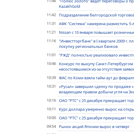
11:46
"Полюс Золото" ведет переговоры о п
KazakhGold
11:42
Подразделение белгородской торговой
11:31
АФК "Система" намерена разместить 5
11:21
Nissan с 10 января повышает розничны
11:16
"Инвестторгбанк" в I квартале 2009 г. 
покупку региональных банков
11:01
"РЖД" полностью реализовало инвестпр
10:46
Конкурс по выкупу Санкт-Петербургом
несостоявшимся из-за отсутствия заяво
10:39
ФАС по Коми взяла тайм-аут до феврал
10:31
«Русал» завершил сделку по продаже «
владеющем правом добычи угля на Эк
10:16
ОАО "РТС" с 25 декабря прекращает т
10:11
Курс доллара умеренно вырос на откры
10:00
ОАО "РТС" с 25 декабря прекращает то
09:54
Рынок акций Японии вырос в четверг