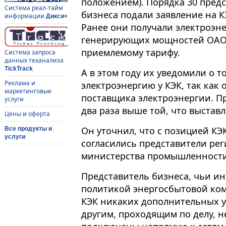
положением). Порядка 30 предс
Система реал-тайм
бизнеса подали заявление на 
информации
Дикси+
Ранее они получали электроэн
генерирующих мощностей ОАО
приемлемому тарифу.
Система запроса
данных теханализа
TickTrack
А в этом году их уведомили о 
Реклама и
электроэнергию у КЭК, так как
маркетинговые
поставщика электроэнергии. Пр
услуги
два раза выше той, что выстав
Цены и оферта
Он уточнил, что с позицией КЭ
Все продукты и
услуги
согласились представители ре
министерства промышленности
Представитель бизнеса, чьи и
политикой энергосбытовой ком
КЭК никаких дополнительных ус
другим, проходящим по делу, н