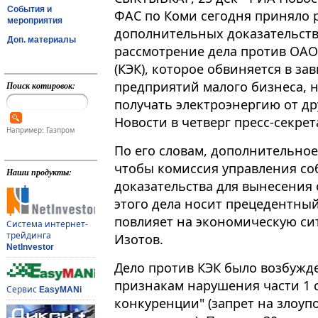
События и
ФАС по Коми сегодня приняло 
мероприятия
дополнительных доказательств
Доп. материалы
рассмотрение дела против ОАО
(КЭК), которое обвиняется в з
предприятий малого бизнеса,
Поиск котировок:
получать электроэнергию от д
Новости в четверг пресс-секре
Например: Газпром
По его словам, дополнительное
чтобы комиссия управления со
Наши продукты:
доказательства для вынесения
этого дела носит прецедентный
повлияет на экономическую сит
Система интернет-
трейдинга
Изотов.
NetInvestor
Дело против КЭК было возбужде
признакам нарушения части 1 с
Сервис
EasyMANi
конкуренции" (запрет на зло