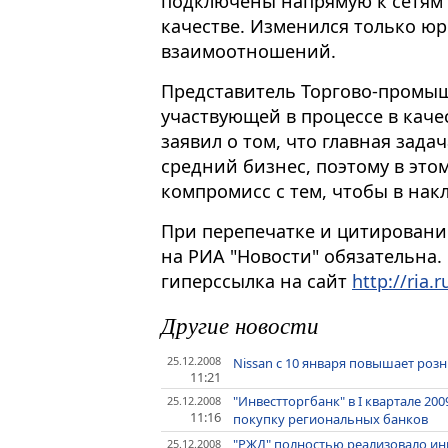
подключены напрямую к сетям "
качестве. Изменился только ю
взаимоотношений.
Представитель Торгово-промы
участвующей в процессе в кач
заявил о том, что главная зада
средний бизнес, поэтому в это
компромисс с тем, чтобы в нак
При перепечатке и цитировани
на РИА "Новости" обязательна.
гиперссылка на сайт
http://ria.r
Другие новости
25.12.2008
Nissan с 10 января повышает роз
11:21
"Инвестторгбанк" в I квартале 200
25.12.2008
11:16
покупку региональных банков
"РЖД" полностью реализовало инв
25.12.2008