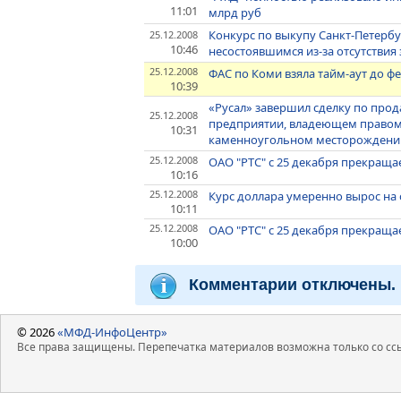
11:01
млрд руб
Конкурс по выкупу Санкт-Петерб
25.12.2008
10:46
несостоявшимся из-за отсутствия
25.12.2008
ФАС по Коми взяла тайм-аут до ф
10:39
«Русал» завершил сделку по прод
25.12.2008
предприятии, владеющем правом
10:31
каменноугольном месторождени
25.12.2008
ОАО "РТС" с 25 декабря прекращ
10:16
25.12.2008
Курс доллара умеренно вырос на 
10:11
25.12.2008
ОАО "РТС" с 25 декабря прекраща
10:00
Комментарии отключены.
© 2026
«МФД-ИнфоЦентр»
Все права защищены. Перепечатка материалов возможна только со ссы