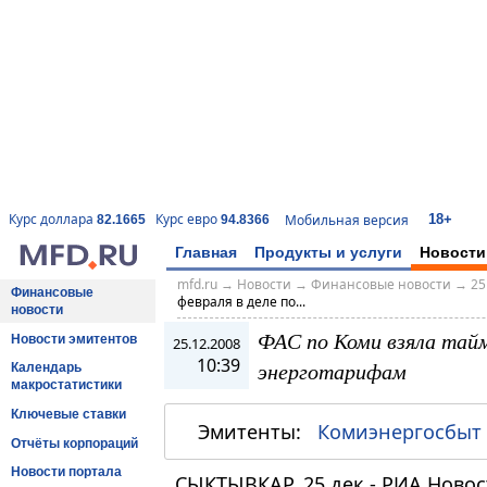
18+
Курс доллара
Курс евро
Мобильная версия
82.1665
94.8366
Главная
Продукты и услуги
Новости
mfd.ru
→
Новости
→
Финансовые новости
→
25
Финансовые
февраля в деле по...
новости
ФАС по Коми взяла тайм
Новости эмитентов
25.12.2008
10:39
энерготарифам
Календарь
макростатистики
Ключевые ставки
Эмитенты:
Комиэнергосбыт
Отчёты корпораций
Новости портала
СЫКТЫВКАР, 25 дек - РИА Ново