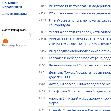
События и
21:48
РФ готова инвестировать в модернизац
мероприятия
21:33
РФ готова инвестировать в модернизац
Доп. материалы
21:21
РФ и Украина напрямую не увязывают ц
консорциума
Поиск котировок:
21:14
Украина оплатит газ в срок, хотя счита
21:04
УКРАИНА ГАРАНТИРУЕТ ОПЛАТУ МАРТОВ
СЧИТАЕТ УСЛОВИЯ КОНТРАКТА СПРАВЕ
Например: Газпром
20:47
РЖД предварительно увеличило объем 
20:19
Горбачев и Лебедев создают фонд по
19:29
Весенний саммит ЕС открылся в Брюссе
19:15
Депутаты Томской области просят прок
дороги к ОЭЗ
19:00
Доходы и расходы нижегородского бюд
18:36
Платформа "Приразломная" будет уста
18:30
Анонс публикаций макроэкономически
марта
18:18
Глава ФРС Бен Бернанке: Размер балан