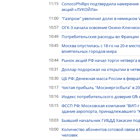
11:15
ConocoPhillips подтвердила намерение 
акций «ЛУКОЙЛа»
11:00
"Газпром" увеличил долю в немецком Ve
10:57
ОГК-3 начала освоение Окино-Ключеск
10:49
Потребительские расходы во Франции с
10:45
Москва опустилась с 18-го на 20-е мес
влиятельных городов мира
10:44
Рынок акций РФ начал торги четверга
10:31
Доллар подорожал на открытии в четвер
10:30
ЦБ РФ: Денежная масса России в феврал
10:17
Чистая прибыль "Мосэнергосбыта" в 200
10:16
Индекс потребительского доверия Gfk в
10:15
ФССП РФ: Московская компания "ВИП-гр
здание аэропорта, принадлежавшего "
10:03
Бывший начальник ГИБДД Хакасии подо
10:00
Количество абонентов сотовой связи в 
человек