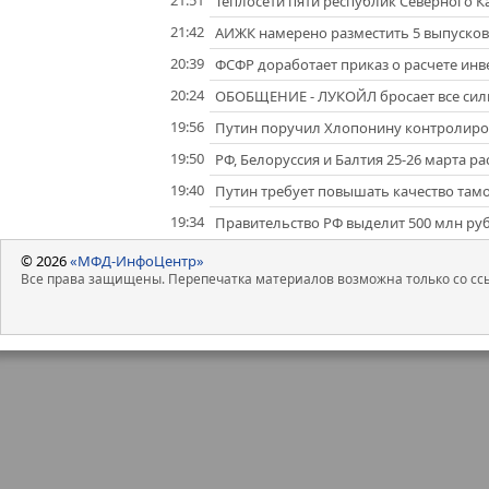
21:51
Теплосети пяти республик Северного Ка
21:42
АИЖК намерено разместить 5 выпусков
20:39
ФСФР доработает приказ о расчете ин
20:24
ОБОБЩЕНИЕ - ЛУКОЙЛ бросает все сил
19:56
Путин поручил Хлопонину контролиров
19:50
РФ, Белоруссия и Балтия 25-26 марта 
19:40
Путин требует повышать качество та
19:34
Правительство РФ выделит 500 млн ру
© 2026
«МФД-ИнфоЦентр»
Все права защищены. Перепечатка материалов возможна только со ссы