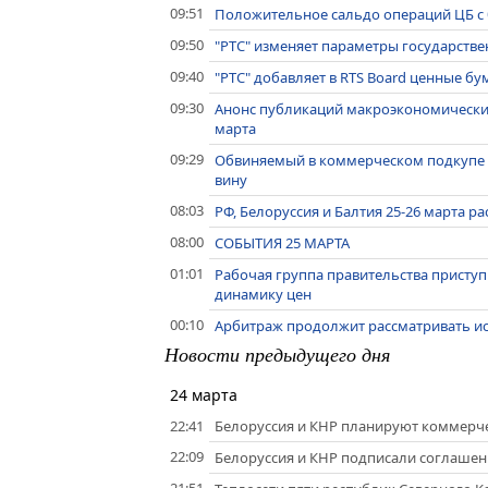
09:51
Положительное сальдо операций ЦБ с б
09:50
"РТС" изменяет параметры государств
09:40
"РТС" добавляет в RTS Board ценные б
09:30
Анонс публикаций макроэкономически
марта
09:29
Обвиняемый в коммерческом подкупе э
вину
08:03
РФ, Белоруссия и Балтия 25-26 марта 
08:00
СОБЫТИЯ 25 МАРТА
01:01
Рабочая группа правительства приступи
динамику цен
00:10
Арбитраж продолжит рассматривать иск
Новости предыдущего дня
24 марта
22:41
Белоруссия и КНР планируют коммерче
22:09
Белоруссия и КНР подписали соглашен