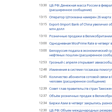
13:30
ЦБ РФ: Денежная масса России в феврал
(расширенное сообщение)
13:15
Оператор Штокмана намерен 26 марта 
13:15
Export-Import Bank of China увеличил о
млн долл
13:10
Розничные продажи в Великобритании 
13:00
Однодневная MosPrime Rate в четверг вы
13:00
Белоруссия подала в экономический су
нефтяных пошлин (расширенное сооб
12:53
Грозный с апреля открывает авиасооб
12:48
Изменения в системе госзаказа помогут
12:45
Количество абонентов сотовой связи в 
человек (расширенное сообщение)
12:39
Совет глав правительств стран Таможен
12:37
Объём розничных продаж в Великобрит
12:34
Биржи Азии в четверг закрылись разно
12:30
ЦБ РФ: Объем международных резервов 