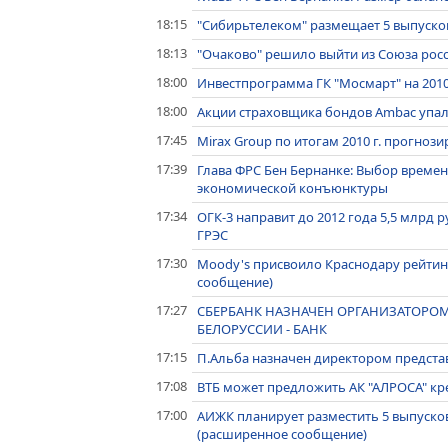
18:15
"Сибирьтелеком" размещает 5 выпуско
18:13
"Очаково" решило выйти из Союза рос
18:00
Инвестпрограмма ГК "Мосмарт" на 2010 г
18:00
Акции страховщика бондов Ambac упал
17:45
Mirax Group по итогам 2010 г. прогноз
17:39
Глава ФРС Бен Бернанке: Выбор времени
экономической конъюнктуры
17:34
ОГК-3 направит до 2012 года 5,5 млрд
ГРЭС
17:30
Moody's присвоило Краснодару рейтинг
сообщение)
17:27
СБЕРБАНК НАЗНАЧЕН ОРГАНИЗАТОРО
БЕЛОРУССИИ - БАНК
17:15
П.Альба назначен директором представ
17:08
ВТБ может предложить АК "АЛРОСА" кр
17:00
АИЖК планирует разместить 5 выпуск
(расширенное сообщение)