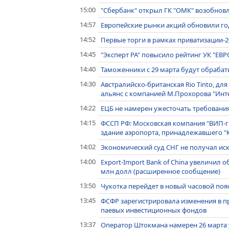
15:00
"Сбербанк" открыл ГК "ОМК" возобнов
14:57
Европейские рынки акций обновили г
14:52
Первые торги в рамках приватизации-2
14:45
"Эксперт РА" повысило рейтинг УК "Е
14:40
Таможенники с 29 марта будут обрабат
14:30
Австралийско-британская Rio Tinto, для
альянс с компанией М.Прохорова "Инт
14:22
ЕЦБ не намерен ужесточать требования 
14:15
ФССП РФ: Московская компания "ВИП-гр
здание аэропорта, принадлежавшего "
14:02
Экономический суд СНГ не получал ис
14:00
Export-Import Bank of China увеличил о
млн долл (расширенное сообщение)
13:50
Чукотка перейдет в новый часовой поя
13:45
ФСФР зарегистрировала изменения в пр
паевых инвестиционных фондов
13:37
Оператор Штокмана намерен 26 марта 