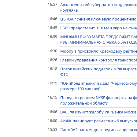
16:57
Архангельский губернатор поддержива
кругляка
16:46
ЦБ ЮАР снизил ключевую процентную ст
16:45
ЕБРР предоставит 31.6 млн евро на фи
16:39
МИНФИН РФ 30 МАРТА ПРЕДЛОЖИТ БА
РУБ, МИНИМАЛЬНАЯ СТАВКА 6,5% ГО
16:30
Moody's присвоило Краснодару рейтинг
16:26
Главой управления контроля транспорт
16:18
Поток китайских подделок в РФ выраст
ФТС
16:15
"ЮниКредит Банк" выдал "Черкесскому 
размере 100 млн руб
16:15
Перед открытием NYSE фьючерсы на ф
положительной области
16:06
ВАС РФ изучит жалобу УК "Банка Москв
16:00
АИЖК планирует разместить 5 выпуск
15:53
"АвтоВАЗ" может до середины апреля ве