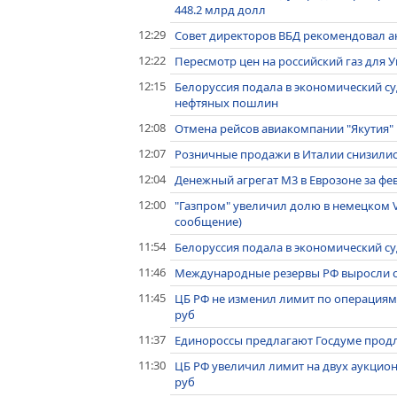
448.2 млрд долл
12:29
Совет директоров ВБД рекомендовал 
12:22
Пересмотр цен на российский газ для 
12:15
Белоруссия подала в экономический су
нефтяных пошлин
12:08
Отмена рейсов авиакомпании "Якутия" 
12:07
Розничные продажи в Италии снизились
12:04
Денежный агрегат М3 в Еврозоне за фев
12:00
"Газпром" увеличил долю в немецком V
сообщение)
11:54
Белоруссия подала в экономический с
11:46
Международные резервы РФ выросли с 12
11:45
ЦБ РФ не изменил лимит по операциям 
руб
11:37
Единороссы предлагают Госдуме продли
11:30
ЦБ РФ увеличил лимит на двух аукцион
руб