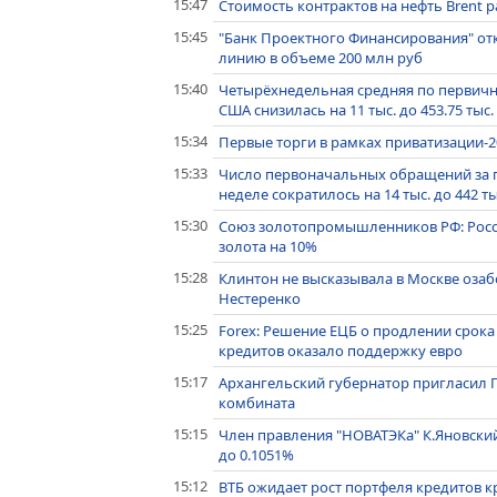
15:47
Стоимость контрактов на нефть Brent ра
15:45
"Банк Проектного Финансирования" от
линию в объеме 200 млн руб
15:40
Четырёхнедельная средняя по первич
США снизилась на 11 тыс. до 453.75 тыс.
15:34
Первые торги в рамках приватизации-2
15:33
Число первоначальных обращений за 
неделе сократилось на 14 тыс. до 442 ты
15:30
Союз золотопромышленников РФ: Росси
золота на 10%
15:28
Клинтон не высказывала в Москве озаб
Нестеренко
15:25
Forex: Решение ЕЦБ о продлении срок
кредитов оказало поддержку евро
15:17
Архангельский губернатор пригласил
комбината
15:15
Член правления "НОВАТЭКа" К.Яновски
до 0.1051%
15:12
ВТБ ожидает рост портфеля кредитов к