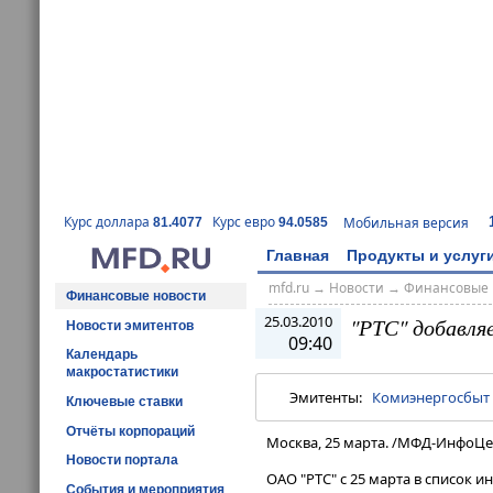
Курс доллара
Курс евро
Мобильная версия
81.4077
94.0585
Главная
Продукты и услуг
mfd.ru
→
Новости
→
Финансовые 
Финансовые новости
25.03.2010
"РТС" добавля
Новости эмитентов
09:40
Календарь
макростатистики
Эмитенты:
Комиэнергосбыт
Ключевые ставки
Отчёты корпораций
Москва, 25 марта. /МФД-ИнфоЦе
Новости портала
ОАО "РТС" с 25 марта в список 
События и мероприятия