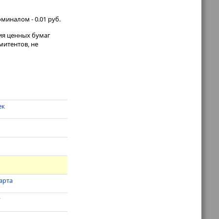
оминалом - 0.01 руб.
ия ценных бумаг
митентов, не
ек
арта
у