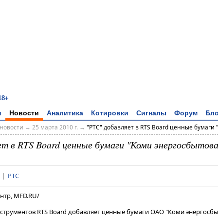
18+
и
Новости
Аналитика
Котировки
Сигналы
Форум
Бло
новости
→
25 марта 2010 г.
→
"РТС" добавляет в RTS Board ценные бумаги "
ет в RTS Board ценные бумаги "Коми энергосбытова
|
РТС
нтр, MFD.RU/
инструментов RTS Board добавляет ценные бумаги ОАО "Коми энергосб