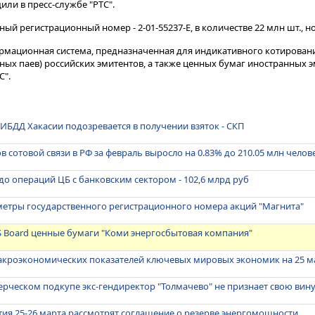
и в пресс-службе "РТС".
нный регистрационный номер - 2-01-55237-Е, в количестве 22 млн шт., н
ормационная система, предназначенная для индикативного котирован
ных паев) российских эмитентов, а также ценных бумаг иностранных э
С".
БДД Хакасии подозревается в получении взяток - СКП
 сотовой связи в РФ за февраль выросло на 0.83% до 210.05 млн челов
о операций ЦБ с банковским сектором - 102,6 млрд руб
метры государственного регистрационного номера акций "Магнита"
TS Board ценные бумаги "Коми энергосбытовая компания"
акроэкономических показателей ключевых мировых экономик на 25 м
ческом подкупе экс-гендиректор "Толмачево" не признает свою вин
лтия 25-26 марта рассмотрят соглашение о резерве энергомощности