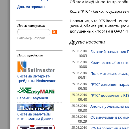
Об этом МФД-ИнфоЦентр сообщил
Доп. материалы
Код в "РТС" - keskp, государстве
Напомним, что RTS Board - инф
Поиск котировок:
(акций, облигаций, инвестицион
допущенных к торгам в ОАО "РТ
Например: Газпром
Другие новости
25.03.2010
Бывший начальник ГИ
Наши продукты:
10:03
25.03.2010
Количество абонентов
10:00
25.03.2010
Положительное сальд
Система интернет-
09:51
трейдинга
NetInvestor
25.03.2010
"РТС" изменяет пара
09:50
25.03.2010
"РТС" добавляет в R
Сервис
EasyMANi
09:40
25.03.2010
Анонс публикаций м
09:30
Система реал-тайм
25.03.2010
Обвиняемый в коммер
информации
Дикси+
09:29
25.03.2010
РФ, Белоруссия и Ба