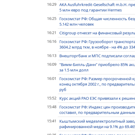
16:29
AKA Ausfuhrkredit-Gesellschaft m.b.H.
5 млн евро под гарантии Hermes
16:25
Госкомстат РФ: Общая численность безр
5.142 млн человек
16:21
Citigroup отнесет на финансовый резул
16:16
Госкомстат РФ: Грузооборот транспорта 
3604.2 млрд ткм, в ноябре - на 4% до 33
16:13
Внешторгбанк и МПС подписали согла
16:09
"Вимм-Билль-Данн" приобрело 85% ак
за 1.5 млн долл
16:01
Госкомстат РФ: Размер просроченной 
конец октября 2002 г., по предварител
руб
15:52
Курс акций РАО ЕЭС привязали к реше
15:48
Госкомстат РФ: Индекс цен производи
составил, по предварительным данным, 
15:41
Кыштымский медеэлектролитный завод 
рафинированной меди на 9.1% до 69.465