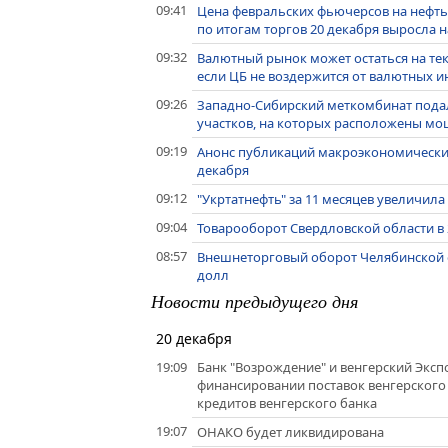
09:41
Цена февральских фьючерсов на нефть B
по итогам торгов 20 декабря выросла на
09:32
Валютный рынок может остаться на тек
если ЦБ не воздержится от валютных 
09:26
Западно-Сибирский меткомбинат подал
участков, на которых расположены мо
09:19
Анонс публикаций макроэкономических
декабря
09:12
"Укртатнефть" за 11 месяцев увеличила 
09:04
Товарооборот Свердловской области в 2
08:57
Внешнеторговый оборот Челябинской об
долл
Новости предыдущего дня
20 декабря
19:09
Банк "Возрождение" и венгерский Экс
финансировании поставок венгерского
кредитов венгерского банка
19:07
ОНАКО будет ликвидирована