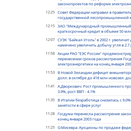
законопроектов по реформе электроэн
12:25
Совет Федерации направил в правител
государственной лесопромышленной к
12:15
ЗАО "Международный промышленный б
краткосрочный кредит в объеме 50 мл
12:07
СУЭК "Байкал-Уголь" в 2002 г. увеличит д
намечено увеличить добычу угля в 2.7 
11:58
Акции РАО "ЕЭС России" продемонстри
перенесении сроков рассмотрения Гос
электроэнергетики на конец января 200
11:53
В Новой Зеландии дефицит внешнеторго
долл. в октябре до 418 млн новозел. до
11:41
А.Дворкович: Рост промышленного произ
3.9%, рост ВВП - 4.1%
11:35
В Италии безработица снизилась с 9.0%
занятости в сфере услуг
11:28
Госдума перенесла рассмотрение зако
конец января 2003 года
11:25
О.Мисевра: Аукционы по продаже феде