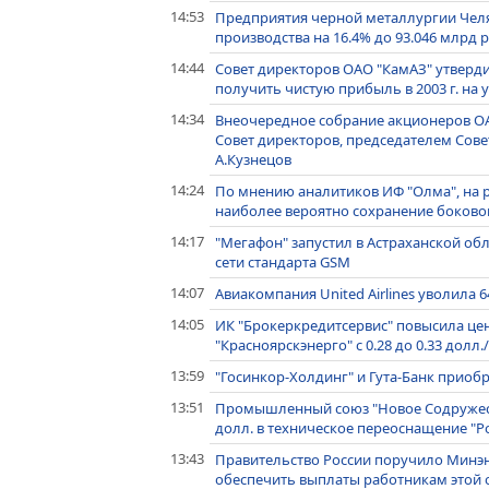
14:53
Предприятия черной металлургии Челя
производства на 16.4% до 93.046 млрд 
14:44
Совет директоров ОАО "КамАЗ" утверди
получить чистую прибыль в 2003 г. на 
14:34
Внеочередное собрание акционеров ОА
Совет директоров, председателем Сове
А.Кузнецов
14:24
По мнению аналитиков ИФ "Олма", на 
наиболее вероятно сохранение боково
14:17
"Мегафон" запустил в Астраханской о
сети стандарта GSM
14:07
Авиакомпания United Airlines уволила 
14:05
ИК "Брокеркредитсервис" повысила це
"Красноярскэнерго" с 0.28 до 0.33 долл
13:59
"Госинкор-Холдинг" и Гута-Банк приоб
13:51
Промышленный союз "Новое Содружеств
долл. в техническое переоснащение "
13:43
Правительство России поручило Минэне
обеспечить выплаты работникам этой о