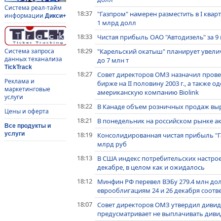
Система реал-тайм
18:37
"Газпром" намерен разместить в I квар
информации
Дикси+
1 млрд долл
18:33
Чистая прибыль ОАО "Автодизель" за 9 
18:29
"Карельский окатыш" планирует увелич
Система запроса
данных теханализа
до 7 млн т
TickTrack
18:27
Совет директоров ОМЗ назначил прове
Реклама и
бирже на II половину 2003 г., а также 
маркетинговые
американскую компанию Biolink
услуги
18:22
В Канаде объем розничных продаж выро
Цены и оферта
18:21
В понедельник на российском рынке а
Все продукты и
18:19
услуги
Консолидированная чистая прибыль "Газ
млрд руб
18:13
В США индекс потребительских настроен
декабре, в целом как и ожидалось
18:12
Минфин РФ перевел ВЭБу 279.4 млн дол
еврооблигациям 24 и 26 декабря соотв
18:07
Совет директоров ОМЗ утвердил дивид
предусматривает не выплачивать диви