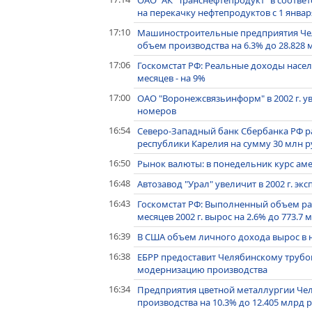
ОАО "АК "Транснефтепродукт" в соотве
на перекачку нефтепродуктов с 1 января
17:10
Машиностроительные предприятия Чел
объем производства на 6.3% до 28.828 
17:06
Госкомстат РФ: Реальные доходы населе
месяцев - на 9%
17:00
ОАО "Воронежсвязьинформ" в 2002 г. ув
номеров
16:54
Северо-Западный банк Сбербанка РФ р
республики Карелия на сумму 30 млн р
16:50
Рынок валюты: в понедельник курс ам
16:48
Автозавод "Урал" увеличит в 2002 г. эк
16:43
Госкомстат РФ: Выполненный объем ра
месяцев 2002 г. вырос на 2.6% до 773.7 м
16:39
В США объем личного дохода вырос в н
16:38
ЕБРР предоставит Челябинскому трубоп
модернизацию производства
16:34
Предприятия цветной металлургии Чел
производства на 10.3% до 12.405 млрд 