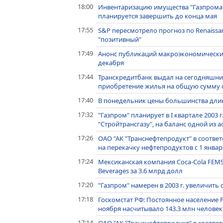
18:00
Инвентаризацию имущества "Газпрома",
планируется завершить до конца мая
17:55
S&P пересмотрело прогноз по Renaissanc
"позитивный"
17:49
Анонс публикаций макроэкономических
декабря
17:44
Транскредитбанк выдал на сегодняшни
приобретение жилья на общую сумму 
17:40
В понедельник цены большинства дли
17:32
"Газпром" планирует в I квартале 2003
"Стройтрансгазу", на баланс одной из
17:26
ОАО "АК "Транснефтепродукт" в соотве
на перекачку нефтепродуктов с 1 январ
17:24
Мексиканская компания Coca-Cola FEM
Beverages за 3.6 млрд долл
17:20
"Газпром" намерен в 2003 г. увеличить
17:18
Госкомстат РФ: Постоянное население Ро
ноября насчитывало 143.3 млн человек
17:14