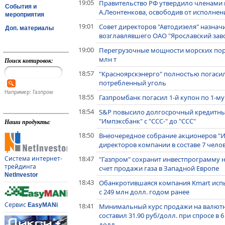
19:05
Правительство РФ утвердило членами к
События и
А.Леонтенкова, освободив от исполнен
мероприятия
19:01
Совет директоров "Автодизеля" назнач
Доп. материалы
возглавлявшего ОАО "Ярославский зав
19:00
Перегрузочные мощности морских портов
млн т
Поиск котировок:
18:57
"Красноярскэнерго" полностью погасил
потребленный уголь
Например: Газпром
18:55
Газпромбанк погасил 1-й купон по 1-му
18:54
S&P повысило долгосрочный кредитный
"Импэксбанк" с "ССС-" до "ССС"
Наши продукты:
18:50
Внеочередное собрание акционеров "Ин
директоров компании в составе 7 чело
18:47
Система интернет-
"Газпром" сохранит инвестпрограмму на
трейдинга
счет продажи газа в Западной Европе
NetInvestor
18:43
Обанкротившаяся компания Kmart испы
с 249 млн долл. годом ранее
Сервис
18:41
EasyMANi
Минимальный курс продажи на валютн
составил 31.90 руб/долл. при спросе в 
долл