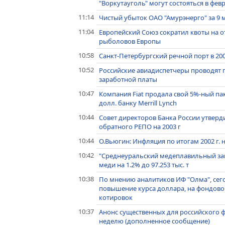
"Воркутауголь" могут состояться в февр
11:14
Чистый убыток ОАО "Амурэнерго" за 9 м
11:04
Европейский Союз сократил квоты на о
рыболовов Европы
10:58
Санкт-Петербургский речной порт в 2002 
10:52
Российские авиадиспетчеры проводят 
заработной платы
10:47
Компания Fiat продала свой 5%-ный пак
долл. банку Merrill Lynch
10:44
Совет директоров Банка России утверд
обратного РЕПО на 2003 г
10:44
О.Вьюгин: Инфляция по итогам 2002 г. 
10:42
"Среднеуральский медеплавильный зав
меди на 1.2% до 97.253 тыс. т
10:38
По мнению аналитиков ИФ "Олма", сег
повышение курса доллара, на фондово
котировок
10:37
Анонс существенных для российского
неделю (дополненное сообщение)