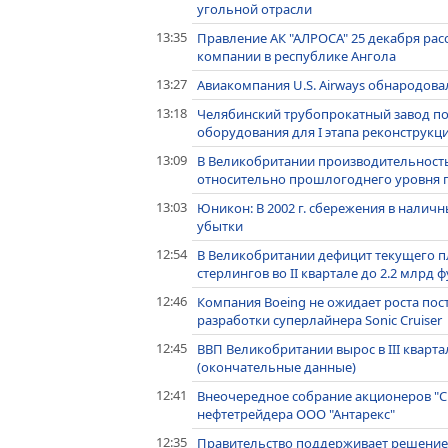
угольной отрасли
13:35
Правление АК "АЛРОСА" 25 декабря ра
компании в республике Ангола
13:27
Авиакомпания U.S. Airways обнародова
13:18
Челябинский трубопрокатный завод по
оборудования для I этапа реконструкц
13:09
В Великобритании производительность т
относительно прошлогоднего уровня по
13:03
Юникон: В 2002 г. сбережения в наличн
убытки
12:54
В Великобритании дефицит текущего пл
стерлингов во II квартале до 2.2 млрд фу
12:46
Компания Boeing не ожидает роста пост
разработки суперлайнера Sonic Cruiser
12:45
ВВП Великобритании вырос в III кварта
(окончательные данные)
12:41
Внеочередное собрание акционеров "
нефтетрейдера ООО "Антарекс"
12:35
Правительство поддерживает решение