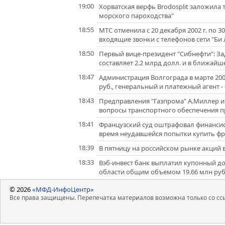
19:00
Хорватская верфь Brodosplit заложила 
морского пароходства"
18:55
МТС отменила с 20 декабря 2002 г. по 3
входящие звонки с телефонов сети "Би
18:50
Первый вице-президент "Сибнефти": З
составляет 2.2 млрд долл. и в ближайш
18:47
Администрация Волгограда в марте 200
руб., генеральный и платежный агент 
18:43
Предправления "Газпрома" А.Миллер и
вопросы транспортного обеспечения 
18:41
Французский суд оштрафовал финансист
время неудавшейся попытки купить фран
18:39
В пятницу на российском рынке акций
18:33
Вэб-инвест банк выплатил купонный д
области общим объемом 19.66 млн ру
© 2026
«МФД-ИнфоЦентр»
Все права защищены. Перепечатка материалов возможна только со ссы