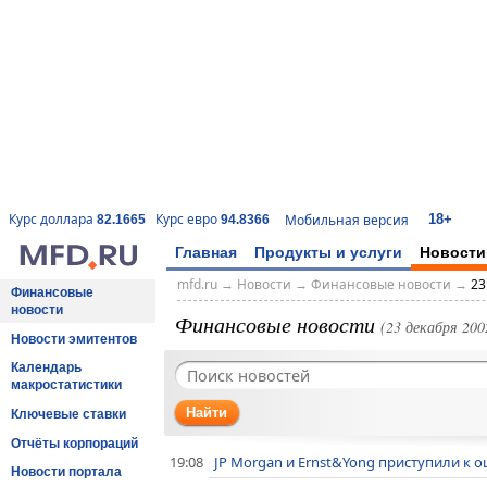
18+
Курс доллара
Курс евро
Мобильная версия
82.1665
94.8366
Главная
Продукты и услуги
Новости
mfd.ru
→
Новости
→
Финансовые новости
→
23
Финансовые
новости
Финансовые новости
(23 декабря 2002
Новости эмитентов
Календарь
макростатистики
Найти
Ключевые ставки
Отчёты корпораций
19:08
JP Morgan и Ernst&Yong приступили к 
Новости портала