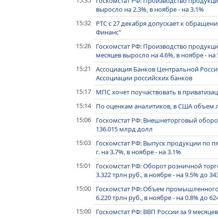
15:35
Госкомстат РФ: Производство продукции
выросло на 2.3%, в ноябре - на 3.1%
15:32
РТС с 27 декабря допускает к обращен
Финанс"
15:26
Госкомстат РФ: Производство продукци
месяцев выросло на 4.6%, в ноябре - на
15:21
Ассоциация Банков Центральной России
Ассоциации российских банков
15:17
МПС хочет поучаствовать в приватиза
15:14
По оценкам аналитиков, в США объем л
15:06
Госкомстат РФ: Внешнеторговый оборот 
136.015 млрд долл
15:03
Госкомстат РФ: Выпуск продукции по п
г. на 3.7%, в ноябре - на 3.1%
15:01
Госкомстат РФ: Оборот розничной торгов
3.322 трлн руб., в ноябре - на 9.5% до 3
15:00
Госкомстат РФ: Объем промышленного п
6.220 трлн руб., в ноябре - на 0.8% до 6
15:00
Госкомстат РФ: ВВП России за 9 месяцев