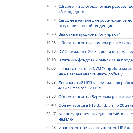
10:35
О.Вьюгин: Золотовалютные резервы до к
48 млрд долл
10:32
Сегодня в начале дня российский рыно
отсутствие четкой тенденции
10:28
Валютные аукционы "отмирают"
10:23
Объем торгов на срочном рынке FORTS с
10:18
ICAO ожидает в 2003 г. роста объема 
10:10
В пятницу фондовый рынок США проде
10:06
Цены на нефть на NYMEX приблизились
не намерена увеличивать добычу
10:03
Лисичанский НПЗ увеличил переработку 
4.9 млн т за весь 2001 г
09:58
Объем торгов на Биржевом рынке акций
09:49
Объем торгов в RTS Bonds с 9 по 20 дек
09:47
Анонс существенных для российского
неделю
09:43
Ирак готов пригласить агентов ЦРУ д