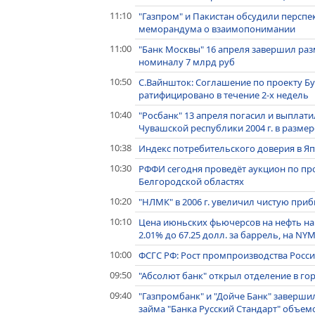
11:10
"Газпром" и Пакистан обсудили персп
меморандума о взаимопонимании
11:00
"Банк Москвы" 16 апреля завершил ра
номиналу 7 млрд руб
10:50
С.Вайншток: Соглашение по проекту Б
ратифицировано в течение 2-х недель
10:40
"Росбанк" 13 апреля погасил и выплат
Чувашской республики 2004 г. в размер
10:38
Индекс потребительского доверия в Япон
10:30
РФФИ сегодня проведёт аукцион по пр
Белгородской областях
10:20
"НЛМК" в 2006 г. увеличил чистую приб
10:10
Цена июньских фьючерсов на нефть на 
2.01% до 67.25 долл. за баррель, на NY
10:00
ФСГС РФ: Рост промпроизводства России
09:50
"Абсолют банк" открыл отделение в го
09:40
"Газпромбанк" и "Дойче Банк" заверш
займа "Банка Русский Стандарт" объем