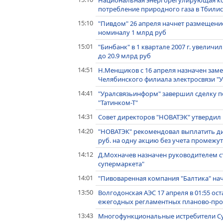
Национальная энергорегулирующая ком
потребление природного газа в Тбилиси 
15:10
"Пивдом" 26 апреля начнет размещен
номиналу 1 млрд руб
15:01
"Бинбанк" в 1 квартале 2007 г. увелич
до 20.9 млрд руб
14:51
Н.Менщиков с 16 апреля назначен зам
Челябинского филиала электросвязи 
14:41
"Уралсвязьинформ" завершил сделку п
"Татинком-Т"
14:31
Совет директоров "НОВАТЭК" утвердил
14:20
"НОВАТЭК" рекомендовал выплатить див
руб. на одну акцию без учета промеж
14:12
Д.Мохначев назначен руководителем с
супермаркета"
14:01
"Пивоваренная компания "Балтика" на
13:50
Волгодонская АЭС 17 апреля в 01:55 о
ежегодных регламентных планово-про
13:43
Многофункциональные истребители Су-3