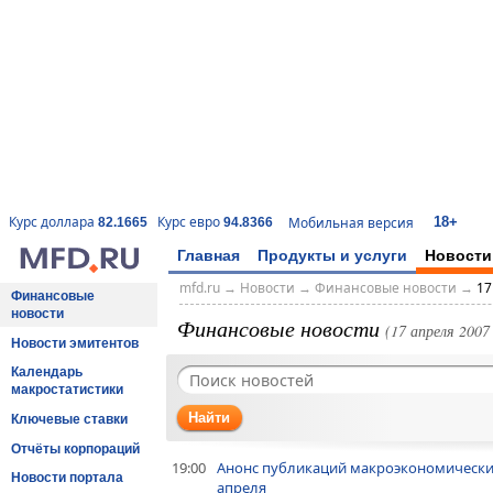
18+
Курс доллара
Курс евро
Мобильная версия
82.1665
94.8366
Главная
Продукты и услуги
Новости
mfd.ru
→
Новости
→
Финансовые новости
→
17
Финансовые
новости
Финансовые новости
(17 апреля 2007 
Новости эмитентов
Календарь
макростатистики
Найти
Ключевые ставки
Отчёты корпораций
19:00
Анонс публикаций макроэкономических
Новости портала
апреля