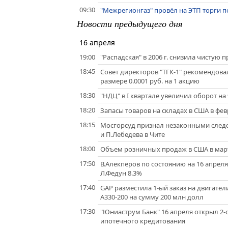
09:30
"Межрегионгаз" провёл на ЭТП торги по
Новости предыдущего дня
16 апреля
19:00
"Распадская" в 2006 г. снизила чистую 
18:45
Совет директоров "ТГК-1" рекомендова
размере 0.0001 руб. на 1 акцию
18:30
"НДЦ" в I квартале увеличил оборот на
18:20
Запасы товаров на складах в США в фев
18:15
Мосгорсуд признал незаконными след
и П.Лебедева в Чите
18:00
Объем розничных продаж в США в марте
17:50
В.Алекперов по состоянию на 16 апрел
Л.Федун 8.3%
17:40
GAP разместила 1-ый заказ на двигатели
A330-200 на сумму 200 млн долл
17:30
"Юниаструм Банк" 16 апреля открыл 2
ипотечного кредитования