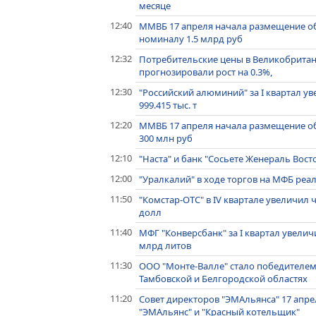
месяце
12:40
ММВБ 17 апреля начала размещение о
номиналу 1.5 млрд руб
12:32
Потребительские цены в Великобритани
прогнозировали рост на 0.3%,
12:30
"Российский алюминий" за I квартал у
999.415 тыс. т
12:20
ММВБ 17 апреля начала размещение о
300 млн руб
12:10
"Наста" и банк "Сосьете Женераль Вос
12:00
"Уралкалий" в ходе торгов на МФБ реа
11:50
"Комстар-ОТС" в IV квартале увеличил 
долл
11:40
МФГ "Конверсбанк" за I квартал увелич
млрд литов
11:30
ООО "Монте-Валле" стало победителем
Тамбовской и Белгородской областях
11:20
Совет директоров "ЭМАльянса" 17 апр
"ЭМАльянс" и "Красный котельщик"