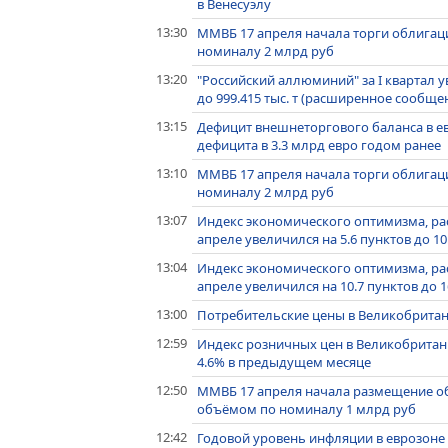
в Венесуэлу
13:30
ММВБ 17 апреля начала торги облигац
номиналу 2 млрд руб
13:20
"Российский аллюминий" за I квартал 
до 999.415 тыс. т (расширенное сообще
13:15
Дефицит внешнеторгового баланса в ев
дефицита в 3.3 млрд евро годом ранее
13:10
ММВБ 17 апреля начала торги облигац
номиналу 2 млрд руб
13:07
Индекс экономического оптимизма, ра
апреле увеличился на 5.6 пунктов до 10
13:04
Индекс экономического оптимизма, ра
апреле увеличился на 10.7 пунктов до 1
13:00
Потребительские цены в Великобритани
12:59
Индекс розничных цен в Великобритании
4.6% в предыдущем месяце
12:50
ММВБ 17 апреля начала размещение об
объёмом по номиналу 1 млрд руб
12:42
Годовой уровень инфляции в еврозоне 