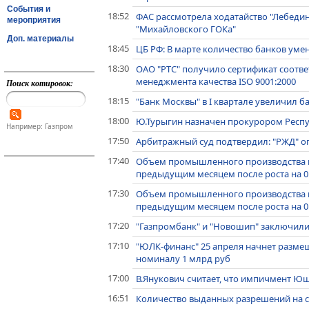
События и
18:52
ФАС рассмотрела ходатайство "Лебеди
мероприятия
"Михайловского ГОКа"
Доп. материалы
18:45
ЦБ РФ: В марте количество банков уме
18:30
ОАО "РТС" получило сертификат соотв
менеджмента качества ISO 9001:2000
Поиск котировок:
18:15
"Банк Москвы" в I квартале увеличил б
18:00
Ю.Турыгин назначен прокурором Респ
Например: Газпром
17:50
Арбитражный суд подтвердил: "РЖД" о
17:40
Объем промышленного производства в 
предыдущим месяцем после роста на 0
17:30
Объем промышленного производства в 
предыдущим месяцем после роста на 0
17:20
"Газпромбанк" и "Новошип" заключили
17:10
"ЮЛК-финанс" 25 апреля начнет разме
номиналу 1 млрд руб
17:00
В.Янукович считает, что импичмент Ю
16:51
Количество выданных разрешений на с