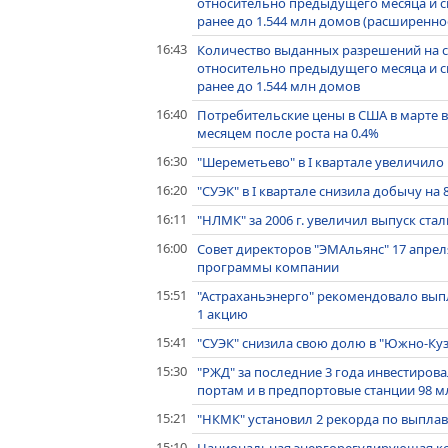
относительно предыдущего месяца и с
ранее до 1.544 млн домов (расширенн
16:43
Количество выданных разрешений на с
относительно предыдущего месяца и с
ранее до 1.544 млн домов
16:40
Потребительские цены в США в марте 
месяцем после роста на 0.4%
16:30
"Шереметьево" в I квартале увеличило 
16:20
"СУЭК" в I квартале снизила добычу на 8
16:11
"НЛМК" за 2006 г. увеличил выпуск стали
16:00
Совет директоров "ЭМАльянс" 17 апре
программы компании
15:51
"Астраханьэнерго" рекомендовало выпла
1 акцию
15:41
"СУЭК" снизила свою долю в "Южно-Куз
15:30
"РЖД" за последние 3 года инвестиров
портам и в предпортовые станции 98 м
15:21
"НКМК" установил 2 рекорда по выплав
15:10