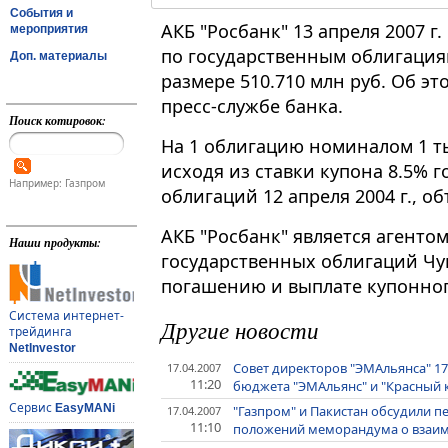
События и
АКБ "Росбанк" 13 апреля 2007 г
мероприятия
по государственным облигациям
Доп. материалы
размере 510.710 млн руб. Об 
пресс-службе банка.
Поиск котировок:
На 1 облигацию номиналом 1 тыс
исходя из ставки купона 8.5% 
Например: Газпром
облигаций 12 апреля 2004 г., об
АКБ "Росбанк" является агент
Наши продукты:
государственных облигаций Чув
погашению и выплате купонног
Система интернет-
Другие новости
трейдинга
NetInvestor
Совет директоров "ЭМАльянса" 17
17.04.2007
11:20
бюджета "ЭМАльянс" и "Красный 
Сервис
EasyMANi
"Газпром" и Пакистан обсудили 
17.04.2007
11:10
положений меморандума о взаи