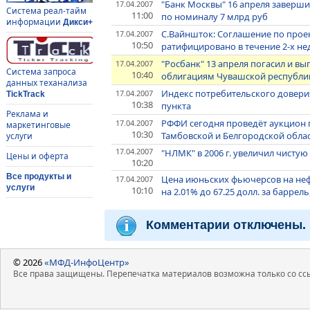
"Банк Москвы" 16 апреля заверш
17.04.2007
Система реал-тайм
11:00
по номиналу 7 млрд руб
информации
Дикси+
С.Вайншток: Соглашение по прое
17.04.2007
10:50
ратифицировано в течение 2-х не
"Росбанк" 13 апреля погасил и в
17.04.2007
Система запроса
10:40
облигациям Чувашской республики
данных теханализа
Индекс потребительского доверия 
17.04.2007
TickTrack
10:38
пункта
Реклама и
РФФИ сегодня проведёт аукцион 
17.04.2007
маркетинговые
10:30
Тамбовской и Белгородской обла
услуги
17.04.2007
"НЛМК" в 2006 г. увеличил чистую
Цены и оферта
10:20
Все продукты и
Цена июньских фьючерсов на нефт
17.04.2007
услуги
10:10
на 2.01% до 67.25 долл. за баррел
Комментарии отключены.
© 2026
«МФД-ИнфоЦентр»
Все права защищены. Перепечатка материалов возможна только со ссы