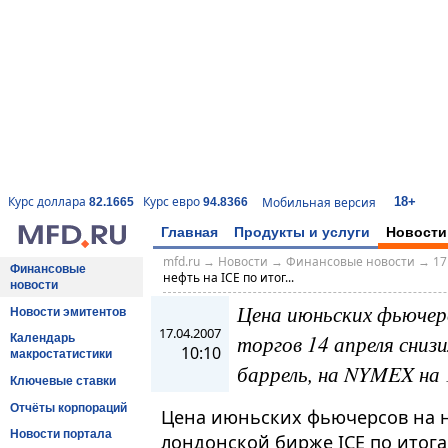
18+
Курс доллара
Курс евро
Мобильная версия
82.1665
94.8366
Главная
Продукты и услуги
Новости
mfd.ru
→
Новости
→
Финансовые новости
→
17
Финансовые
нефть на IСE по итог...
новости
Цена июньских фьючер
Новости эмитентов
17.04.2007
торгов 14 апреля снизи
Календарь
10:10
макростатистики
баррель, на NYMEX на 1
Ключевые ставки
Отчёты корпораций
Цена июньских фьючерсов на не
Новости портала
лондонской бирже IСE по итога