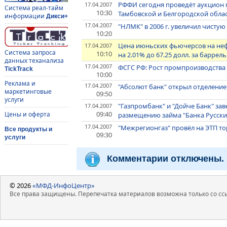
РФФИ сегодня проведёт аукцион 
17.04.2007
Система реал-тайм
10:30
Тамбовской и Белгородской обла
информации
Дикси+
17.04.2007
"НЛМК" в 2006 г. увеличил чистую
10:20
Цена июньских фьючерсов на нефт
17.04.2007
Система запроса
10:10
на 2.01% до 67.25 долл. за баррел
данных теханализа
17.04.2007
ФСГС РФ: Рост промпроизводства Р
TickTrack
10:00
Реклама и
17.04.2007
"Абсолют банк" открыл отделение
маркетинговые
09:50
услуги
"Газпромбанк" и "Дойче Банк" з
17.04.2007
09:40
Цены и оферта
размещению займа "Банка Русски
17.04.2007
"Межрегионгаз" провёл на ЭТП то
Все продукты и
09:30
услуги
Комментарии отключены.
© 2026
«МФД-ИнфоЦентр»
Все права защищены. Перепечатка материалов возможна только со ссы