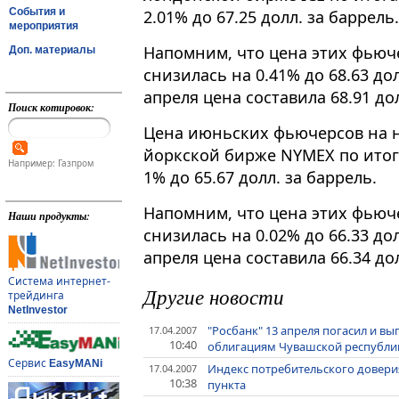
События и
2.01% до 67.25 долл. за баррель.
мероприятия
Напомним, что цена этих фьюче
Доп. материалы
снизилась на 0.41% до 68.63 дол
апреля цена составила 68.91 дол
Поиск котировок:
Цена июньских фьючерсов на не
йоркской бирже NYMEX по итога
Например: Газпром
1% до 65.67 долл. за баррель.
Напомним, что цена этих фьюче
Наши продукты:
снизилась на 0.02% до 66.33 дол
апреля цена составила 66.34 дол
Система интернет-
Другие новости
трейдинга
NetInvestor
"Росбанк" 13 апреля погасил и в
17.04.2007
10:40
облигациям Чувашской республики
Сервис
EasyMANi
Индекс потребительского доверия 
17.04.2007
10:38
пункта