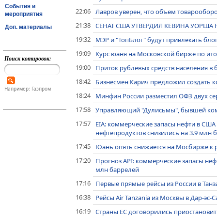
События и
22:06
Лавров уверен, что объем товарооборот
мероприятия
21:38
СЕНАТ США УТВЕРДИЛ КЕВИНА УОРША 
Доп. материалы
19:32
МЭР и "ТопБлог" будут привлекать бло
19:09
Курс юаня на Московской бирже по итог
Поиск котировок:
19:00
Приток рублевых средств населения в б
18:42
Бизнесмен Карич предложил создать ко
Например: Газпром
18:24
Минфин России разместил ОФЗ двух сер
17:58
Управляющий "Дулисьмы", бывшей комп
17:57
EIA: коммерческие запасы нефти в США 
нефтепродуктов снизились на 3.9 млн 
17:45
Юань опять снижается на Мосбирже к 
17:20
Прогноз API: коммерческие запасы неф
млн баррелей
17:16
Первые прямые рейсы из России в Танз
16:38
Рейсы Air Tanzania из Москвы в Дар-эс-
16:19
Страны ЕС договорились приостановит