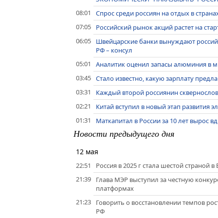
08:01
Спрос среди россиян на отдых в стран
07:05
Российский рынок акций растет на стар
06:05
Швейцарские банки вынуждают российс
РФ – консул
05:01
Аналитик оценил запасы алюминия в 
03:45
Стало известно, какую зарплату предл
03:31
Каждый второй россиянин сквернослов
02:21
Китай вступил в новый этап развития э
01:31
Маткапитал в России за 10 лет вырос в
Новости предыдущего дня
12 мая
22:51
Россия в 2025 г стала шестой страной в
21:39
Глава МЭР выступил за честную конку
платформах
21:23
Говорить о восстановлении темпов рост
РФ