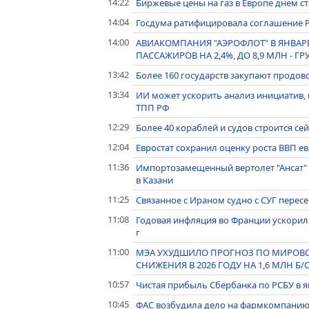
14:22
Биржевые цены на газ в Европе днем ст
14:04
Госдума ратифицировала соглашение Ро
14:00
АВИАКОМПАНИЯ "АЭРОФЛОТ" В ЯНВАРЕ
ПАССАЖИРОВ НА 2,4%, ДО 8,9 МЛН - Г
13:42
Более 160 государств закупают продов
13:34
ИИ может ускорить анализ инициатив, 
ТПП РФ
12:29
Более 40 кораблей и судов строится се
12:04
Евростат сохранил оценку роста ВВП ев
11:36
Импортозамещенный вертолет "Ансат" 
в Казани
11:25
Связанное с Ираном судно с СУГ перес
11:08
Годовая инфляция во Франции ускорила
г
11:00
МЭА УХУДШИЛО ПРОГНОЗ ПО МИРОВОЙ
СНИЖЕНИЯ В 2026 ГОДУ НА 1,6 МЛН Б/
10:57
Чистая прибыль Сбербанка по РСБУ в ян
10:45
ФАС возбудила дело на фармкомпанию 