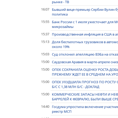
рынке - ТВ
16:07
Бывший вице-премьер Сербии Вулин бу
политика
15:55
Банк России с 1 июля ужесточает для 
микрозаймы
15:37
Производственная инфляция в США в а
15:13
Доля беспилотных грузовиков в автомо
около 19%
15:03
Суд отклонил апелляцию ВЭБа на отказ 
15:00
Саудовская Аравия в марте-апреле сниз
15:00
ОПЕК СОХРАНИЛА ОЦЕНКУ РОСТА ДОБЫЧ
ПРЕЖНЕМУ ЖДЕТ ЕЕ В СРЕДНЕМ НА УРО
15:00
ОПЕК УХУДШИЛА ПРОГНОЗ ПО РОСТУ СП
Б/C С 1,38 МЛН Б/С - ДОКЛАД
15:00
КОММЕРЧЕСКИЕ ЗАПАСЫ НЕФТИ И НЕФТ
БАРРЕЛЕЙ К ФЕВРАЛЮ, БЫЛИ ВЫШЕ СРЕД
14:40
Госдума упростила включение участни
реестр МСП