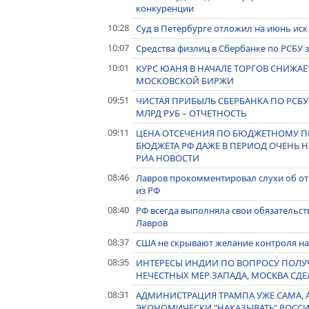
конкуренции
10:28
Суд в Петербурге отложил на июнь иск "
10:07
Средства физлиц в Сбербанке по РСБУ з
10:01
КУРС ЮАНЯ В НАЧАЛЕ ТОРГОВ СНИЖАЕТС
МОСКОВСКОЙ БИРЖИ
09:51
ЧИСТАЯ ПРИБЫЛЬ СБЕРБАНКА ПО РСБУ В
МЛРД РУБ – ОТЧЕТНОСТЬ
09:11
ЦЕНА ОТСЕЧЕНИЯ ПО БЮДЖЕТНОМУ П
БЮДЖЕТА РФ ДАЖЕ В ПЕРИОД ОЧЕНЬ Н
РИА НОВОСТИ
08:46
Лавров прокомментировал слухи об от
из РФ
08:40
РФ всегда выполняла свои обязательст
Лавров
08:37
США не скрывают желание контроля над
08:35
ИНТЕРЕСЫ ИНДИИ ПО ВОПРОСУ ПОЛУЧ
НЕЧЕСТНЫХ МЕР ЗАПАДА, МОСКВА СДЕЛ
08:31
АДМИНИСТРАЦИЯ ТРАМПА УЖЕ САМА, А
ЭКОНОМИЧЕСКИ "НАКАЗЫВАТЬ" РОССИ