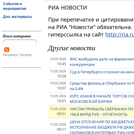
События и
РИА НОВОСТИ
мероприятия
Доп. материалы
При перепечатке и цитировани
на РИА "Новости" обязательна.
гиперссылка на сайт
http://ria.r
Поиск котировок:
Другие новости
Например: Газпром
ФАС возбудила дело на фармкомп
13.05.2026
10:45
конкуренции
13.05.2026
Суд в Петербурге отложил на июнь
10:28
Средства физлиц в Сбербанке по Р
13.05.2026
10:07
на 0,4%
КУРС ЮАНЯ В НАЧАЛЕ ТОРГОВ СНИ
13.05.2026
10:01
МОСКОВСКОЙ БИРЖИ
ЧИСТАЯ ПРИБЫЛЬ СБЕРБАНКА ПО 
13.05.2026
09:51
166,8 МЛРД РУБ – ОТЧЕТНОСТЬ
ЦЕНА ОТСЕЧЕНИЯ ПО БЮДЖЕТНО
13.05.2026
ИСПОЛНЕНИЕ БЮДЖЕТА РФ ДАЖЕ 
09:11
СИЛУАНОВ В ИНТЕРВЬЮ РИА НО