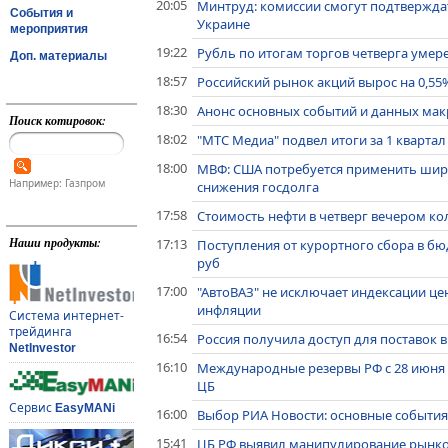
20:05
Минтруд: комиссии смогут подтвержда
События и
Украине
мероприятия
19:22
Рубль по итогам торгов четверга уме
Доп. материалы
18:57
Российский рынок акций вырос на 0,55
18:30
Анонс основных событий и данных макр
Поиск котировок:
18:02
"МТС Медиа" подвел итоги за 1 квартал 
18:00
МВФ: США потребуется применить шир
Например: Газпром
снижения госдолга
17:58
Стоимость нефти в четверг вечером ко
Наши продукты:
17:13
Поступления от курортного сбора в бюд
руб
17:00
"АвтоВАЗ" не исключает индексации цен
инфляции
Система интернет-
трейдинга
16:54
Россия получила доступ для поставок 
NetInvestor
16:10
Международные резервы РФ с 28 июня по
ЦБ
Сервис
EasyMANi
16:00
Выбор РИА Новости: основные события
15:41
ЦБ РФ выявил манипулирование рынко