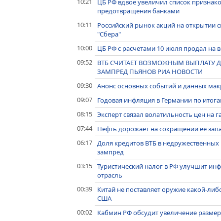
10:21
ЦБ РФ вдвое увеличил список признак
предотвращения банками
10:11
Российский рынок акций на открытии с
"Сбера"
10:00
ЦБ РФ с расчетами 10 июля продал на 
09:52
ВТБ СЧИТАЕТ ВОЗМОЖНЫМ ВЫПЛАТУ Д
ЗАМПРЕД ПЬЯНОВ РИА НОВОСТИ
09:30
Анонс основных событий и данных макр
09:07
Годовая инфляция в Германии по итога
08:15
Эксперт связал волатильность цен на г
07:44
Нефть дорожает на сокращении ее зап
06:17
Доля кредитов ВТБ в недружественных в
зампред
03:15
Туристический налог в РФ улучшит инфр
отрасль
00:39
Китай не поставляет оружие какой-либо
США
00:02
Кабмин РФ обсудит увеличение размер