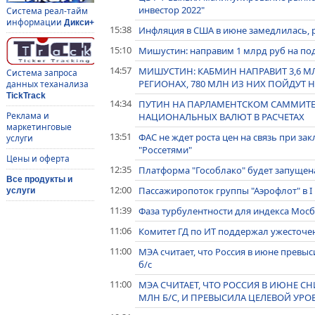
инвестор 2022"
Система реал-тайм
информации
Дикси+
15:38
Инфляция в США в июне замедлилась, р
15:10
Мишустин: направим 1 млрд руб на п
14:57
МИШУСТИН: КАБМИН НАПРАВИТ 3,6 МЛ
Система запроса
РЕГИОНАХ, 780 МЛН ИЗ НИХ ПОЙДУТ 
данных теханализа
TickTrack
14:34
ПУТИН НА ПАРЛАМЕНТСКОМ САММИТЕ
Реклама и
НАЦИОНАЛЬНЫХ ВАЛЮТ В РАСЧЕТАХ
маркетинговые
13:51
ФАС не ждет роста цен на связь при з
услуги
"Россетями"
Цены и оферта
12:35
Платформа "Гособлако" будет запущен
Все продукты и
12:00
Пассажиропоток группы "Аэрофлот" в I 
услуги
11:39
Фаза турбулентности для индекса Мосб
11:06
Комитет ГД по ИТ поддержал ужесточе
11:00
МЭА считает, что Россия в июне превы
б/с
11:00
МЭА СЧИТАЕТ, ЧТО РОССИЯ В ИЮНЕ СНИ
МЛН Б/С, И ПРЕВЫСИЛА ЦЕЛЕВОЙ УРОВЕ