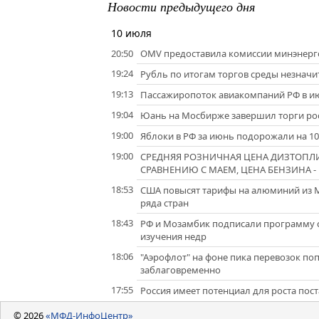
Новости предыдущего дня
10 июля
20:50
OMV предоставила комиссии минэнерго 
19:24
Рубль по итогам торгов среды незнач
19:13
Пассажиропоток авиакомпаний РФ в июн
19:04
Юань на Мосбирже завершил торги рос
19:00
Яблоки в РФ за июнь подорожали на 10
19:00
СРЕДНЯЯ РОЗНИЧНАЯ ЦЕНА ДИЗТОПЛИВ
СРАВНЕНИЮ С МАЕМ, ЦЕНА БЕНЗИНА - Н
18:53
США повысят тарифы на алюминий из М
ряда стран
18:43
РФ и Мозамбик подписали программу с
изучения недр
18:06
"Аэрофлот" на фоне пика перевозок по
заблаговременно
17:55
Россия имеет потенциал для роста пост
© 2026
«МФД-ИнфоЦентр»