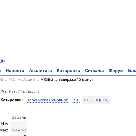
18+
и
Новости
Аналитика
Котировки
Сигналы
Форум
Бло
К)
→
РТС T+0 Акции
→
MRSBG → Задержка 15 минут
BG: РТС T+0 Акции)
МосБиржа Основной
РТС
РТС T+0 (СГК)
Котировки:
За день
Изм
 Макс
–
N/A
N/A