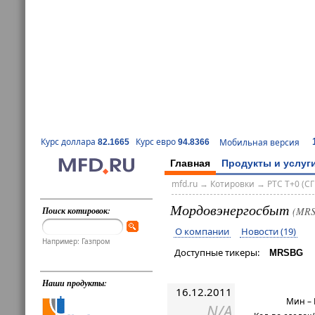
Курс доллара
Курс евро
Мобильная версия
82.1665
94.8366
Главная
Продукты и услуг
mfd.ru
→
Котировки
→
РТС T+0 (СГ
Мордовэнергосбыт
Поиск котировок:
(MRS
О компании
Новости (19)
Например: Газпром
Доступные тикеры:
MRSBG
Наши продукты:
16.12.2011
Мин –
N/A