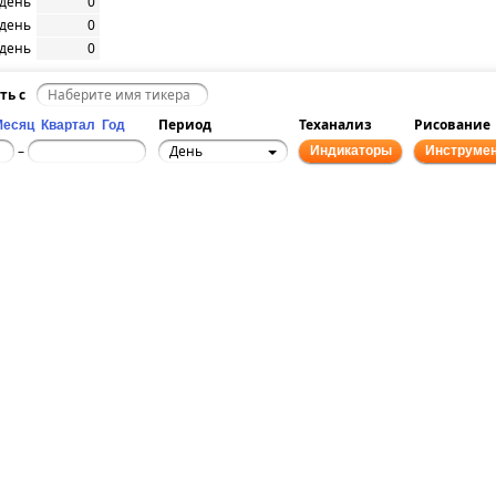
/день
0
/день
0
/день
0
ть с
Период
Теханализ
Рисование
Месяц
Квартал
Год
День
–
Индикаторы
Инструме