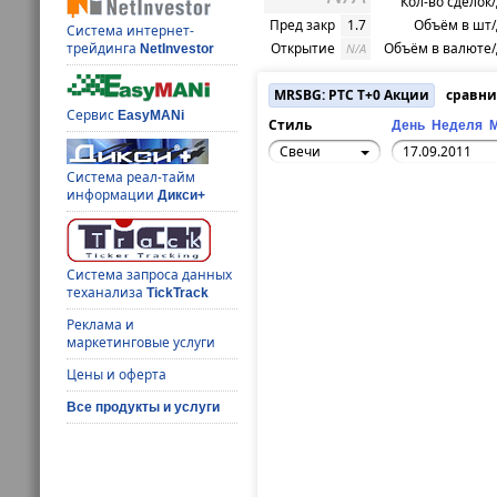
Кол-во сделок
Пред закр
1.7
Объём в шт
Система интернет-
Открытие
Объём в валюте
трейдинга
N/A
NetInvestor
MRSBG: РТС T+0 Акции
сравни
Сервис
EasyMANi
Стиль
День
Неделя
Свечи
Система реал-тайм
информации
Дикси+
Система запроса данных
теханализа
TickTrack
Реклама и
маркетинговые услуги
Цены и оферта
Все продукты и услуги