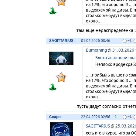
9993
на 17%, это хорошо!!! ..
выделяемой на дивы. В 
столько же будут выделять
около..
там еще нераспределенка 
01.04.2026 08:46
SAGITTARIUS
−1
Bumerrang
@
31.03.2026 
Блоха-авантюристка
Неплохо вроде срабо
.....прибыль выше по с
9993
на 17%, это хорошо!!! ..
выделяемой на дивы. В 
столько же будут выделять
около..
пусть дадут согласно отчета
22.04.2026 02:56
Сварог
1
−1
SAGITTARIUS
@
25.03.202
есть кто в курсе, что за