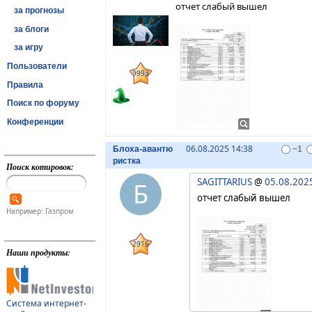
отчет слабый вышел
за прогнозы
за блоги
за игру
Пользователи
9993
Правила
Поиск по форуму
Конференции
06.08.2025 14:38
Блоха-авантю
−1
ристка
Поиск котировок:
SAGITTARIUS
@
05.08.202
Б
отчет слабый вышел
Например: Газпром
2916
Наши продукты:
Система интернет-