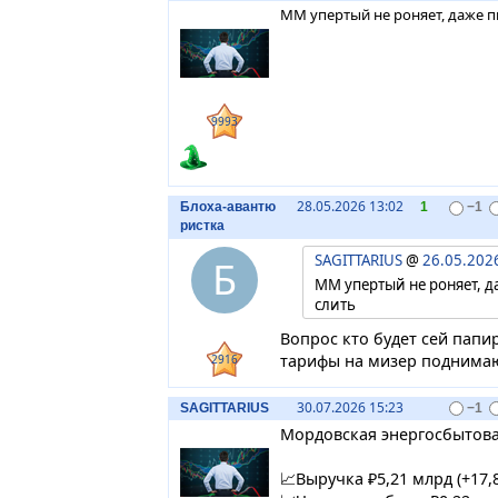
ММ упертый не роняет, даже п
9993
28.05.2026 13:02
Блоха-авантю
1
−1
ристка
SAGITTARIUS
@
26.05.202
Б
ММ упертый не роняет, да
слить
Вопрос кто будет сей папи
тарифы на мизер поднимаю
2916
30.07.2026 15:23
SAGITTARIUS
−1
Мордовская энергосбытова
📈Выручка ₽5,21 млрд (+17,8