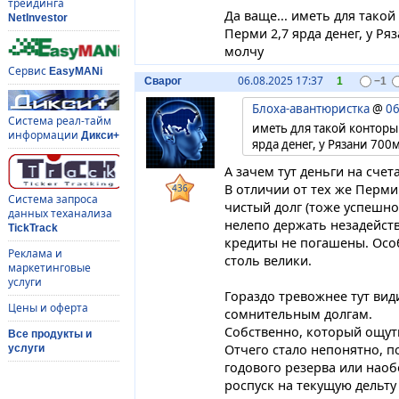
трейдинга
Да ваще... иметь для такой 
NetInvestor
Перми 2,7 ярда денег, у Ряз
молчу
Сервис
EasyMANi
06.08.2025 17:37
Сварог
1
−1
Блоха-авантюристка
@
06
Система реал-тайм
иметь для такой конторы 
информации
Дикси+
ярда денег, у Рязани 700м
А зачем тут деньги на счет
В отличии от тех же Перми
436
Система запроса
чистый долг (тоже успешн
данных теханализа
нелепо держать незадейств
TickTrack
кредиты не погашены. Особ
Реклама и
столь велики.
маркетинговые
услуги
Гораздо тревожнее тут види
Цены и оферта
сомнительным долгам.
Собственно, который ощут
Все продукты и
Отчего стало непонятно, п
услуги
годового резерва или наоб
роспуск на текущую дельту