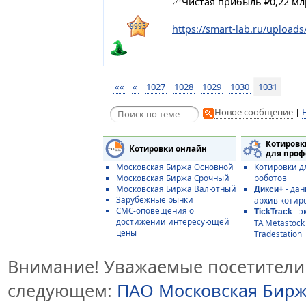
📈Чистая прибыль ₽0,22 млр
9993
https://smart-lab.ru/uploads
««
«
1027
1028
1029
1030
1031
Новое сообщение
|
Котировк
Котировки онлайн
для проф
Московская Биржа Основной
Котировки д
Московская Биржа Срочный
роботов
Московская Биржа Валютный
- дан
Дикси+
Зарубежные рынки
архив котир
СМС-оповещения о
- э
TickTrack
достижении интересующей
ТА Metastoc
цены
Tradestation
Внимание! Уважаемые посетители 
следующем:
ПАО Московская Бир