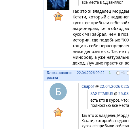
все места в СД заняло?
Так это ж владелец Мордвы
Кстати, который с недавн
436
кусок её прибыли себе зай
акционерам, т.е. в обход
кусок ЧП забрал, чем в по
истории, где подобные "ХХ
тащить себе нераспределё
ниже депозитных. Т.е. не п
миноров), а уже натуральн
доход. Лучшие практики вс
22.04.2026 09:22
Блоха-авантю
1
−1
ристка
Сварог
@
22.04.2026 02:
Б
SAGITTARIUS
@
25.03
есть кто в курсе, чт
полностью все места
2916
Так это ж владелец Морд
Кстати, который с недав
кусок её прибыли себе з