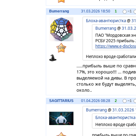
31.03.2026 18:50
Bumerrang
1
−1
Блоха-авантюристка
@
31
Bumerrang
@
31.03.
ПАО "Мордовская эн
РСБУ 2025 прибыль 
https://www.e-disclosur
329K
Неплохо вроде сработали
.....прибыль выше по сра
17%, это хорошо!!! ... под
выделяемой на дивы. В пр
столько же будут выделять, 
около..
01.04.2026 08:28
SAGITTARIUS
2
−1
Bumerrang
@
31.03.2026 
Блоха-авантюристка
Неплохо вроде срабо
.....прибыль выше по с