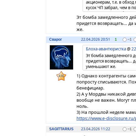
акционерам, т.е. в обхо
кусок ЧП забрал, чем в 
истории, где подобные "
Эт бомба замедленного дей
тащить себе нераспредел
придется возвращать... да
ниже депозитных. Т.е. не
же.
миноров), а уже натураль
процентный доход. Лучш
22.04.2026 20:51
Сварог
1
−1
подобного...
Блоха-авантюристка
@
22
Эт бомба замедленного де
придется возвращать... 
уменьшают же.
1) Однако контрагенты са
436
попросту списываются. По
бенефициар.
2) А у Мордвы никакой див
вообще не важен. Могут пл
ноль.
3) На прошлой неделе мам
https://www.e-disclosure.ru/p
23.04.2026 11:22
SAGITTARIUS
−1