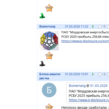
9993
31.03.2026 11:22
Bumerrang
2
−1
ПАО "Мордовская энергосбыто
РСБУ 2025 прибыль 256,66 лям
https://www.e-disclosure.ru/portal
329K
31.03.2026 15:01
Блоха-авантю
1
−1
ристка
Bumerrang
@
31.03.2026 
Б
ПАО "Мордовская энерго
РСБУ 2025 прибыль 256,
https://www.e-disclosure.ru/
Неплохо вроде сработали. 
2916