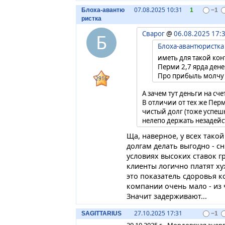
07.08.2025 10:31
Блоха-авантю
1
−1
ристка
Сварог
@
06.08.2025 17:
Б
Блоха-авантюристка
иметь для такой конт
Перми 2,7 ярда денег
Про прибыль молчу
2916
А зачем тут деньги на сче
В отличии от тех же Пер
чистый долг (тоже успе
нелепо держать незадейс
кредиты не погашены. Ос
Ща, наверное, у всех тако
столь велики.
долгам делать выгодно - с
условиях высоких ставок гр
Гораздо тревожнее тут ви
по сомнительным долгам
клиенты логично платят хуж
Собственно, который ощ
это показатель сдоровья к
Отчего стало непонятно,
компании очень мало - из 
годового резерва или на
Значит задерживают...
роспуск на текущую дель
27.10.2025 17:31
SAGITTARIUS
−1