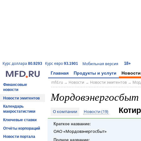
18+
Курс доллара
Курс евро
Мобильная версия
80.9293
93.1901
Главная
Продукты и услуги
Новости
mfd.ru
→
Новости
→
Новости эмитентов
→
Мор
Финансовые
новости
Мордовэнергосбыт
Новости эмитентов
Календарь
Котир
О компании
Новости (19)
макростатистики
Ключевые ставки
Краткое название:
Отчёты корпораций
ОАО «Мордовэнергосбыт»
Новости портала
Полное название: