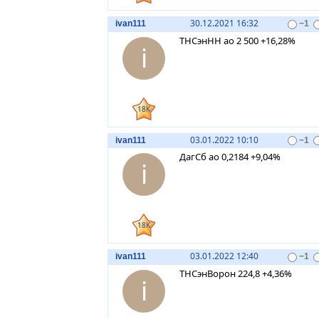
30.12.2021 16:32
ivan111
−1
ТНСэнНН ао 2 500 +16,28%
i
18K
03.01.2022 10:10
ivan111
−1
ДагСб ао 0,2184 +9,04%
i
18K
03.01.2022 12:40
ivan111
−1
ТНСэнВорон 224,8 +4,36%
i