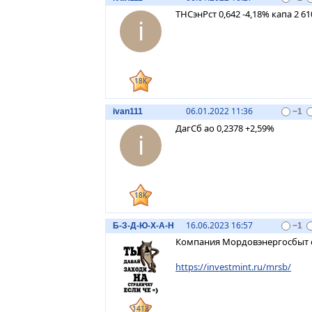
ТНСэнРст 0,642 -4,18% капа 2 61
i
18K
06.01.2022 11:36
ivan111
−1
ДагСб ао 0,2378 +2,59%
i
18K
16.06.2023 16:57
Б-З-Д-Ю-Х-А-
Н
−1
Компания Мордовэнергосбыт о
https://investmint.ru/mrsb/
1418