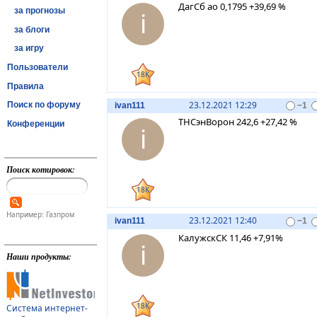
ДагСб ао 0,1795 +39,69 %
за прогнозы
i
за блоги
за игру
Пользователи
18K
Правила
23.12.2021 12:29
Поиск по форуму
ivan111
−1
ТНСэнВорон 242,6 +27,42 %
Конференции
i
Поиск котировок:
18K
Например: Газпром
23.12.2021 12:40
ivan111
−1
КалужскСК 11,46 +7,91%
i
Наши продукты:
18K
Система интернет-