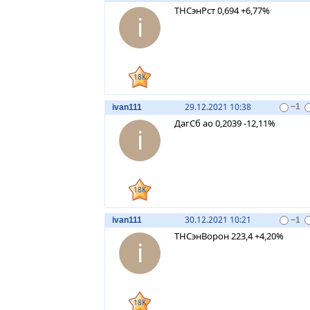
ТНСэнРст 0,694 +6,77%
i
18K
29.12.2021 10:38
ivan111
−1
ДагСб ао 0,2039 -12,11%
i
18K
30.12.2021 10:21
ivan111
−1
ТНСэнВорон 223,4 +4,20%
i
18K