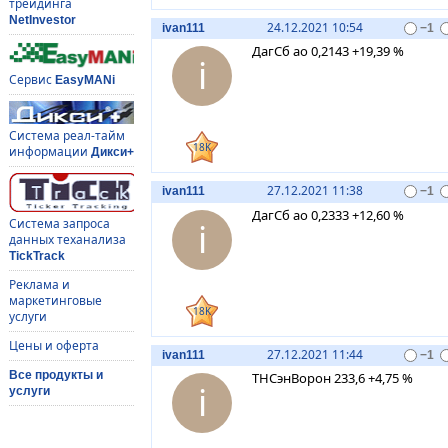
трейдинга
NetInvestor
24.12.2021 10:54
ivan111
−1
ДагСб ао 0,2143 +19,39 %
i
Сервис
EasyMANi
Система реал-тайм
18K
информации
Дикси+
27.12.2021 11:38
ivan111
−1
ДагСб ао 0,2333 +12,60 %
i
Система запроса
данных теханализа
TickTrack
Реклама и
маркетинговые
18K
услуги
Цены и оферта
27.12.2021 11:44
ivan111
−1
Все продукты и
ТНСэнВорон 233,6 +4,75 %
i
услуги