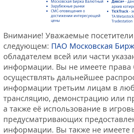
Московская Биржа Валютный
- да
Дикси+
Зарубежные рынки
архив котир
СМС-оповещения о
- э
TickTrack
достижении интересующей
ТА Metastoc
цены
Tradestation
Внимание! Уважаемые посетители 
следующем:
ПАО Московская Бир
обладателем всей или части указ
информации. Вы не имеете права 
осуществлять дальнейшее распро
информации третьим лицам в люб
трансляцию, демонстрацию или пр
а также её использование в игров
предусматривающих предоставлен
информации. Вы также не имеете 