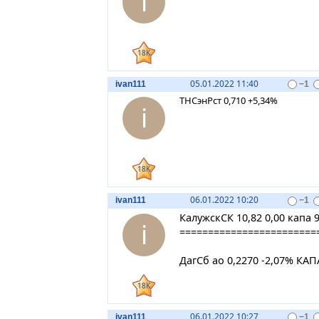
i
18K
05.01.2022 11:40
ivan111
−1
ТНСэнРст 0,710 +5,34%
i
18K
06.01.2022 10:20
ivan111
−1
КалужскСК 10,82 0,00 капа 
i
========================
ДагСб ао 0,2270 -2,07% КАП
18K
06.01.2022 10:27
ivan111
−1