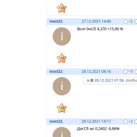
18K
27.12.2021 14:40
ivan111
−1
ВолгЭнСб 4,370 +15,00 %
i
18K
28.12.2021 04:16
ivan111
−1
ix
@
28.12.2021 01:56
(сооб
i
18K
28.12.2021 14:17
ivan111
−1
ДагСб ао 0,2402 -6,86%
i