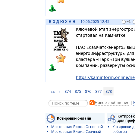
10.06.2025 12:45
Б-З-Д-Ю-Х-А-
Н
−1
Ключевой этап энергострои
стартовал на Камчатке
ПАО «Камчатскэнерго» выш
энергоинфраструктуры для
1418
кластера «Парк «Три вулка
компании, развернуты осн
https://kaminform.online/new
««
«
874
875
876
877
878
Новое сообщение
|
Котировк
Котировки онлайн
для проф
Московская Биржа Основной
Котировки д
Московская Биржа Срочный
роботов