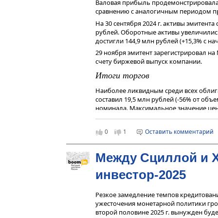
На другой стороне пользователей п
Валовая прибыль продемонстрировала б
более высокую доходность, чем в до
сравнению с аналогичным периодом про
обыгрывается за счет более высокой к
На 30 сентября 2024 г. активы эмитента
этом стек включает ML-модель, прос
рублей. Оборотные активы увеличились с
публичными долговыми инструментам
достигли 144,9 млн рублей (+15,3% с нач
верхним риск-сегментам ведущих рейти
29 ноября эмитент зарегистрировал на
доходность согласно данным Компании,
счету биржевой выпуск компании.
существенно превосходит доходности
удержания по активным инвесторам с
Итоги торгов
Обновленная риск-модель Компании 
Наиболее ликвидным среди всех облиг
привлекательности. На конец 2023 г
составил 19,5 млн рублей (-56% от объ
составлял 4.9% при NPL 15+ на уровне
номинала. Максимальное значение цен
снижении NPL 15+ до 0.24%.
годовых.
В н
был
0
1
Оставить комментарий
сос
рез
Дох
Между Сциллой и 
инвестор-2025
Резкое замедление темпов кредитовани
ужесточения монетарной политики грози
второй половине 2025 г. вынужден буде