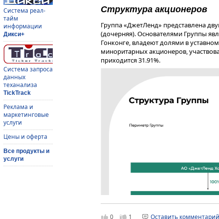
Структура акционеров
Система реал-
тайм
Группа «ДжетЛенд» представлена дв
информации
(дочерняя). Основателями Группы явл
Дикси+
Гонконге, владеют долями в уставном
миноритарных акционеров, участвова
приходится 31.91%.
Система запроса
данных
теханализа
TickTrack
Реклама и
маркетинговые
услуги
Цены и оферта
Все продукты и
услуги
0
1
Оставить комментари