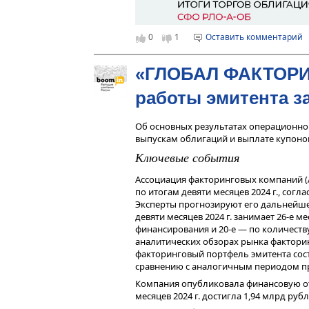
19 
объ
0
1
Оставить комментарий
002
ТРА
Ит
«ГЛОБАЛ ФАКТОРИН
В н
работы эмитента за
от 
выс
Об основных результатах операционно
куп
выпускам облигаций и выплате купоно
год
Ключевые события
Ассоциация факторинговых компаний (
по итогам девяти месяцев 2024 г., согл
Эксперты прогнозируют его дальнейшее
девяти месяцев 2024 г. занимает 26-е 
финансирования и 20-е — по количеств
аналитических обзорах рынка факторинг
факторинговый портфель эмитента сост
сравнению с аналогичным периодом п
Компания опубликовала финансовую отче
месяцев 2024 г. достигла 1,94 млрд руб