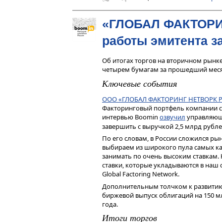
«ГЛОБАЛ ФАКТОРИН
работы эмитента за
Об итогах торгов на вторичном рынк
четырем бумагам за прошедший меся
Ключевые события
ООО «ГЛОБАЛ ФАКТОРИНГ НЕТВОРК 
Факторинговый портфель компании со
интервью Boomin
озвучил
управляющ
завершить с выручкой 2,5 млрд рублей
По его словам, в России сложился ры
выбираем из широкого пула самых ка
занимать по очень высоким ставкам. 
ставки, которые укладываются в наш
Global Factoring Network.
Дополнительным толчком к развитию 
биржевой выпуск облигаций на 150 м
года.
Итоги торгов