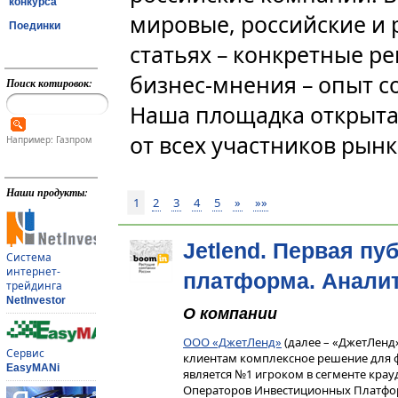
конкурса
мировые, российские и 
Поединки
статьях – конкретные р
бизнес-мнения – опыт с
Поиск котировок:
Наша площадка открыта
от всех участников рынк
Например: Газпром
Наши продукты:
1
2
3
4
5
»
»»
Jetlend. Первая п
Система
интернет-
платформа. Аналит
трейдинга
NetInvestor
О компании
ООО «ДжетЛенд»
(далее – «ДжетЛенд
Сервис
клиентам комплексное решение для 
EasyMANi
является №1 игроком в сегменте крау
Операторов Инвестиционных Платфо