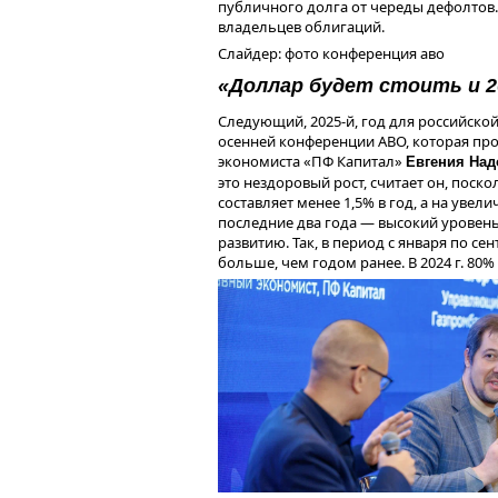
публичного долга от череды дефолтов
В III квартале компания снизила об
владельцев облигаций.
банковские кредиты. Таким образом,
Купонные выплаты
Слайдер: фото конференция аво
На 30 сентября 2024 г. организация 
млн рублей (76% от всего объема пла
«Доллар будет стоить и 2
прибыли за предыдущие 12 месяцев сос
EBITDA). Мы ожидаем улучшения пока
Следующий, 2025-й, год для российско
(до 2.9x при расчете уровня Чистого 
осенней конференции АВО, которая про
на 15%, до 3,2 млрд рублей, на конец
экономиста «ПФ Капитал»
Евгения На
наращиванию автопарка в 2025-2026 г
это нездоровый рост, считает он, поск
составляет менее 1,5% в год, а на ув
Ключевые квартальные фина
последние два года — высокий уровень
показатели III квартала 2022-го — I
развитию. Так, в период с января по с
2024 гг.
больше, чем годом ранее. В 2024 г. 80
Показатель
По-прежнему максимальная средняя до
показатель за месяц составил 40,85% г
Выручка
сокращаться, в ноябре объемы снизилис
номинала.
Валовая прибыль
Мес
уве
Валовая маржа
выр
Цен
EBITDA
зак