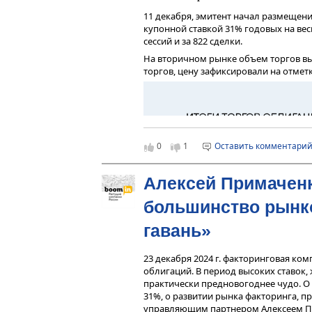
11 декабря, эмитент начал размещен
купонной ставкой 31% годовых на вес
сессий и за 822 сделки.
На вторичном рынке объем торгов 
торгов, цену зафиксировали на отметк
Рынок краудфандинга
Краудфандинг – вид инвестирования 
0
1
Оставить комментари
размещают информацию о своем проект
России краудфандинг, как и в осталь
краудлендингом и краудинвестингом
Алексей Примаченк
Краудинвестинг – привлечение финан
большинство рынко
уставном капитале, конвертируемых 
пока еще не получил распространения
гавань»
Краудлендинг – финансирование прое
в России широко используют компани
23 декабря 2024 г. факторинговая ко
оборотных средств.
облигаций. В период высоких ставок,
Конкурентное позициони
практически предновогоднее чудо. О 
31%, о развитии рынка факторинга, пр
Сегмент краудлендинга в России явля
управляющим партнером Алексеем П