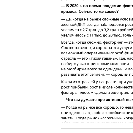
рынка. Среди ключевых представите
— В 2020 г. во время пандемии фак
«Поток.Диджитал» (24.7%), ООО «ВДело
кризиса. Сейчас то же самое?
Финансовые и операцион
— Да, когда на рынке сложные условия,
жесткой ДКП всегда наблюдается рос
В 2023 году совокупный объем выдач н
увеличен с 2,7 трлн до 3,2 трлн рубл
За аналогичный период на платформу 
увеличилось с 11 тыс. до 20 тыс., толь
портфеля заемщика составил 0.6 млн.
Высокая ликвидность сохраняется у 
5.4%. Повсеместный рост операционн
Всегда, когда сложно, факторинг — э
27% выше ноябрьского результата
Н
163 млн. руб. в 2022 до 595 млн. руб
.
Соответственно, и спрос на эти услуг
руб. выручки в 2030 году при EBITDA
цену зафиксировали на отметке 100,6
возможный оперативный способ финан
отрасль — это «тихая гавань», где, н
Оценка компании
на биржу факторинговые компании — 
на Мосбирже всего за один день. И в
Для оценки компании использовался D
развивать этот сегмент, — хороший по
оценки стоимости компании использ
терминальной стоимости: (а) Gordon Gr
Какая из отраслей у нас растет при у
компания находится в стадии активно
рост прибыли, рост в числе количеств
факторы плюсом сделали еще трилли
Стоимость компании (
Enterprise
valu
акционерного капитала составляет от 
— Что вы думаете про активный вы
мультипликатору EV / Выручка ’24 сост
— Когда на рынке всё хорошо, то нева
составляют диапазон от 5.1x до 5.5x.
они «дешевые», любые ошибки и неэ
занять. Когда рынок «сложный», когд
О компании
обращать внимание на те отрасли, кот
коллекшн, IT, а также всё, что связа
Ключевые этапы в разв