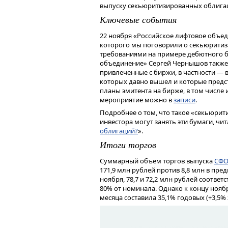
за 
выпуску секьюритизированных облигац
Эм
Ключевые события
со
и о
22 ноября «Российское лифтовое объед
которого мы поговорили о секьюритиз
За 
требованиями на примере дебютного б
при
объединение» Сергей Чернышов также р
пер
привлеченные с биржи, в частности — 
вак
которых давно вышел и которые предс
г. 
планы эмитента на бирже, в том числе 
сос
мероприятие можно в
записи
.
опе
сче
Подробнее о том, что такое «секьюрити
На операционном уровне компания 
тов
инвестора могут занять эти бумаги, чит
пробега с долей груженого пробега 
облигаций?
».
Пок
На 30 сентября 2024 г. автопарк комп
руб
Итоги торгов
прицепы (+7 ед. к-к). Доля собственно
про
значимого погашения договоров лизинг
пок
Суммарный объем торгов выпуска
СФО
тыс. км, что превышает аннуализирова
фин
171,9 млн рублей против 8,8 млн в пр
пробега остается на адекватном уровн
выс
ноября, 78,7 и 72,2 млн рублей соотве
на 5,5 п.п. до 89,8%. «Альфа Дон Тра
при
80% от номинала. Однако к концу нояб
которая выразилась в снижении тариф
зав
месяца составила 35,1% годовых (+3,5% 
сельскохозяйственных культур. Про
пол
потенциального роста показателей р
млн
До