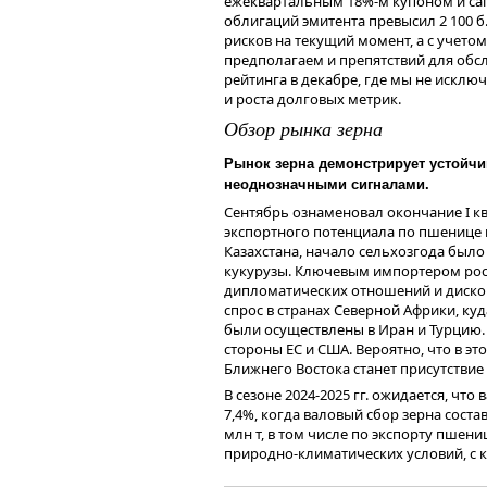
ежеквартальным 18%-м купоном и call
продолжать вносить свой вклад в эк
облигаций эмитента превысил 2 100 б
Бизнес-модель
темпами нашу компанию — и по прибы
рисков на текущий момент, а с учето
и получать свою прибыль в будущем.
Создание инфраструктуры P2B платфо
предполагаем и препятствий для обс
Самая темная ночь всегда перед рассв
рейтинга в декабре, где мы не искл
Бизнес-модель JetLend основана на 
Будьте здоровы, уделяйте время свои
и роста долговых метрик.
среднего бизнеса напрямую, без пос
наступающим Новым годом!
взаимодействует с денежными средст
Обзор рынка зерна
привлеченных для субъектов МСП зай
что Компания не берет кредитный рис
Рынок зерна демонстрирует устойчи
привлечению финансирования, но ко
неоднозначными сигналами.
Сентябрь ознаменовал окончание I кв
экспортного потенциала по пшенице и
Казахстана, начало сельхозгода было 
кукурузы. Ключевым импортером росс
дипломатических отношений и дискон
спрос в странах Северной Африки, ку
были осуществлены в Иран и Турцию.
стороны ЕС и США. Вероятно, что в 
Ближнего Востока станет присутстви
Суммарный объем торгов облигация
выпуска выросла с 86,1 до 92,3% от н
В сезоне 2024-2025 гг. ожидается, чт
7,4%, когда валовый сбор зерна состав
млн т, в том числе по экспорту пшени
природно-климатических условий, с 
Дополнительное давление на экспор