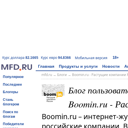
18+
Курс доллара
Курс евро
Мобильная версия
82.1665
94.8366
Главная
Продукты и услуги
Новости
А
mfd.ru
→
Блоги
→
Boomin.ru - Растущие компании 
Популярное
Последнее
Блог пользова
Блогеры
Boomin.ru - Р
Стань
блогером
Поиск по
Boomin.ru – интернет-ж
блогам
российские компании. В
Победители