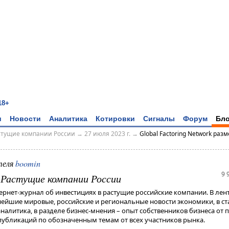
18+
и
Новости
Аналитика
Котировки
Сигналы
Форум
Бло
астущие компании России
→
27 июля 2023 г.
→
Global Factoring Network раз
теля
boomin
9 
- Растущие компании России
тернет-журнал об инвестициях в растущие российские компании. В лен
жнейшие мировые, российские и региональные новости экономики, в ст
алитика, в разделе бизнес-мнения – опыт собственников бизнеса от п
убликаций по обозначенным темам от всех участников рынка.