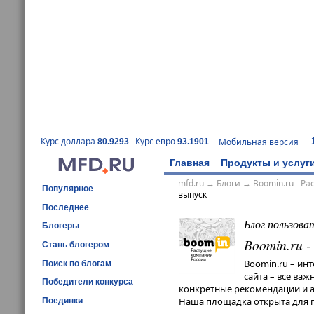
Курс доллара
Курс евро
Мобильная версия
80.9293
93.1901
Главная
Продукты и услуг
mfd.ru
→
Блоги
→
Boomin.ru - Р
Популярное
выпуск
Последнее
Блог пользова
Блогеры
Boomin.ru 
Стань блогером
Boomin.ru – ин
Поиск по блогам
сайта – все ва
Победители конкурса
конкретные рекомендации и ан
Наша площадка открыта для п
Поединки