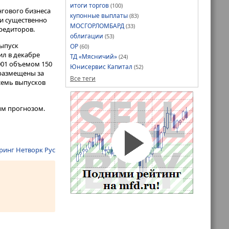
итоги торгов
(100)
нгового бизнеса
купонные выплаты
(83)
ии существенно
МОСГОРЛОМБАРД
(33)
редиторов.
облигации
(53)
ыпуск
ОР
(60)
ил в декабре
ТД «Мясничий»
(24)
-001 объемом 150
Юнисервис Капитал
(52)
 размещены за
Все теги
семь выпусков
ным прогнозом.
ринг Нетворк Рус