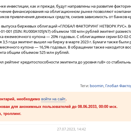
е инвестиции, как и прежде, будут направлены на развитие фактори
влечение финансирования на облигационном рынке позволяют компан
иков привлечения денежных средств, снизив зависимость от банков-к
а выпуска биржевых облигаций «ГЛОБАЛ ФАКТОРИНГ НЕТВОРК РУС». В
01-001 (ISIN: RU000A105JN7) объемом 100 млн рублей эмитент размест
тавка ежемесячного купона — 20% годовых. С облигациями серии БО-02
3,5 года эмитент вышел на биржу в марте 2023 г. Бумаги также были
емесячного купона — 16,5% годовых. В обращении также находится во
нта общим объемом 525 млн рублей.
ысил рейтинг кредитоспособности эмитента до уровня ruВ+ со стабиль
Теги:
boomin
,
Глобал Факто
ентарий, необходимо
войти на сайт
.
ован для анонимных пользователей до 08.06.2033, 00:00 мск.
, троллинг.
27.07.2023, 14:42