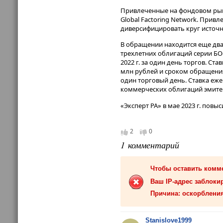
Привлеченные на фондовом рынк
Global Factoring Network. При
диверсифицировать круг источн
В обращении находится еще дв
трехлетних облигаций серии БО-
2022 г. за один день торгов. С
млн рублей и сроком обращения 
один торговый день. Ставка еж
коммерческих облигаций эмите
«Эксперт РА» в мае 2023 г. пов
2
0
1 комментарий
Чтобы оставить комм
Ваш IP-адрес заблокир
Причина: оскорбления
Stanislove19
99