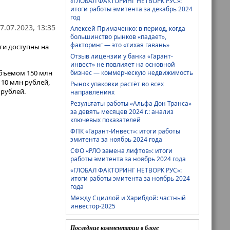
«ГЛОБАЛ ФАКТОРИНГ НЕТВОРК РУС»:
итоги работы эмитента за декабрь 2024
год
7.07.2023, 13:35
Алексей Примаченко: в период, когда
большинство рынков «падает»,
факторинг — это «тихая гавань»
ги доступны на
Отзыв лицензии у банка «Гарант-
инвест» не повлияет на основной
объемом 150 млн
бизнес — коммерческую недвижимость
 10 млн рублей,
Рынок упаковки растёт во всех
 рублей.
направлениях
Результаты работы «Альфа Дон Транса»
за девять месяцев 2024 г.: анализ
ключевых показателей
ФПК «Гарант-Инвест»: итоги работы
эмитента за ноябрь 2024 года
СФО «РЛО замена лифтов»: итоги
работы эмитента за ноябрь 2024 года
«ГЛОБАЛ ФАКТОРИНГ НЕТВОРК РУС»:
итоги работы эмитента за ноябрь 2024
года
Между Сциллой и Харибдой: частный
инвестор-2025
Последние комментарии в блоге