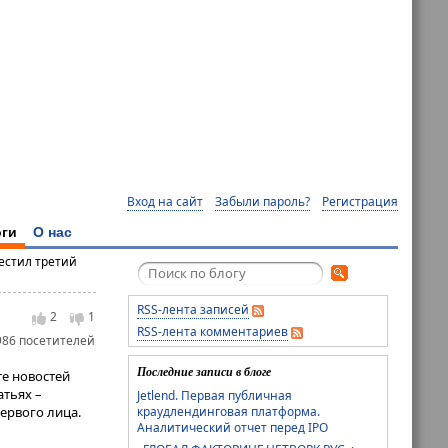
Вход на сайт
Забыли пароль?
Регистрация
ги
О нас
местил третий
RSS-лента записей
2
1
RSS-лента комментариев
986 посетителей
Последние записи в блоге
те новостей
атьях –
Jetlend. Первая публичная
краудлендинговая платформа.
ервого лица.
Аналитический отчет перед IPO