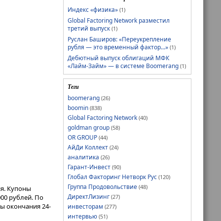
Индекс «физика»
(1)
Global Factoring Network разместил
третий выпуск
(1)
Руслан Баширов: «Переукрепление
рубля — это временный фактор...»
(1)
Дебютный выпуск облигаций МФК
«Лайм-Займ» — в системе Boomerang
(1)
Теги
boomerang
(26)
boomin
(838)
Global Factoring Network
(40)
goldman group
(58)
OR GROUP
(44)
АйДи Коллект
(24)
аналитика
(26)
Гарант-Инвест
(90)
Глобал Факторинг Нетворк Рус
(120)
Группа Продовольствие
(48)
ия. Купоны
ДиректЛизинг
00 рублей. По
(27)
ы окончания 24-
инвесторам
(277)
интервью
(51)