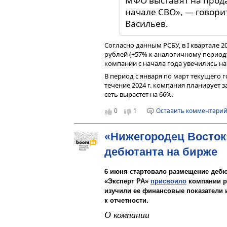
МФО выставят на прода
они платят еще 20%. На оставшуюся 
оплаты сроком до пяти лет. Источник
начале СВО», — говорит
Проект показал, что владельцы спец
Васильев.
Причем многие из них стараются пог
— В описанной вами модели инвесто
Согласно данным РСБУ, в I квартале 2
— Да. Они вкладывают собственные ср
рублей (+57% к аналогичному периоду 
могут кредитовать спецсчета как в си
компании с начала года увечились на 
Участие в нашем проекте для многих
В период с января по март текущего г
течение 2024 г. компания планирует з
Членами Ассоциации «
сеть вырастет на 66%.
производители лифтов
0
1
Оставить комментари
эскалаторов, разработ
сервисные организации
«Нижегородец Восток»
проблему с заказами.
дебютанта на бирже
— А если на спецсчете нет средств, 
6 июня стартовало размещение дебю
— Если все накопления на спецсчете 
лифты не на что, то в соответствии 
«Эксперт РА»
присвоило
компании р
ремонта. И уже там изыскиваются воз
изучили ее финансовые показатели 
не хватает, но мы видим, что за два
к отчетности.
включаем дом в проект.
О компании
Сейчас обсуждается возможность суб