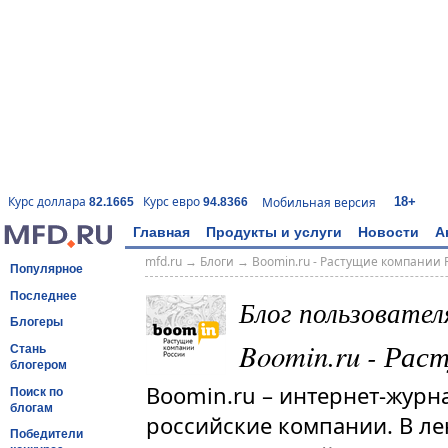
18+
Курс доллара
Курс евро
Мобильная версия
82.1665
94.8366
Главная
Продукты и услуги
Новости
А
mfd.ru
→
Блоги
→
Boomin.ru - Растущие компании 
Популярное
Последнее
Блог пользовате
Блогеры
Boomin.ru - Рас
Стань
блогером
Boomin.ru – интернет-журн
Поиск по
блогам
российские компании. В ле
Победители