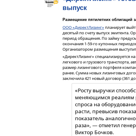
угрозу жизни значительной части нас
выпуск
невозможно — для многих социальных
квартир. Но и вкладывать деньги в е
Размещение пятилетних облигаций з
современное энергоэффективное обор
ООО «ДиректЛизинг»
планирует выйти
Это масштабная проблема. Из 78,5 ты
десятый по счету выпуск эмитента. О
где средства на капремонт собираются
период обращения. По займу предусм
кого состояние общедомового имуще
окончания 1-59-го купонных периодов
отвечают местные власти в лице реги
Организатором размещения выступи
задача решается, и мы ожидаем, что в
заменены.
«ДиректЛизинг» специализируется н
легкового и грузового транспорта, ав
Куда более острая про
размер лизингового портфеля компани
ранее. Сумма новых лизинговых догов
домах, средства на ка
заключила 421 новый договор (361 дог
аккумулируются на «сп
жилищном фонде эксплу
«Росту выручки способ
25 лет. По сути, кажды
меняющимся реалиям ры
имеющихся в нем средс
спроса на оборудование
расти, превысив показ
— Проблема высокого износа лифтов 
показатель аналогично
— В России есть регионы, которые д
раза», — отметил гене
Москва и Московская область — бога
Виктор Бочков.
значительными финансовыми возмож