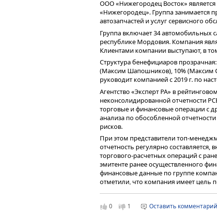
муниципального бюджетов. Ожидается
ООО «Нижегородец Восток» являетс
случаях, когда средств на спецсчете
«Нижегородец». Группа занимается п
автозапчастей и услуг сервисного об
Наконец, мы видим отличную возможн
фондового рынка путем выпуска обли
Группа включает 34 автомобильных с
республике Мордовия. Компания явл
— И когда вы планируете привлечь п
Клиентами компании выступают, в то
Структура бенефициаров прозрачная:
— Пилотный выпуск пла
(Максим Шапошников), 10% (Максим С
качестве эмитента выс
руководит компанией с 2019 г. по нас
общество «РЛО замена
Агентство «Эксперт РА» в рейтингово
была зарегистрирована
неконсолидированной отчетности РСБ
обеспечен ежемесячны
торговые и финансовые операции с д
анализа по обособленной отчетности
многоквартирных домо
рисков.
При этом представители топ-менеджм
Также мы выступили с предложением
отчетность регулярно составляется,
средства спецсчетов в облигации. Т
торгового-расчетных операций с ра
капремонт в которых, включая замену
эмитенте ранее осуществленного фи
разрешает размещать накопления на 
финансовые данные по группе компа
где их деньги фактически обесцениваю
отметили, что компания имеет цель 
спецсчетах находилось около 260 мл
г. провести аудит по МСФО регулярн
условиях эти деньги работали на собс
Относительно ситуации на рынке про
— Но чтобы, как вы говорите, деньги
0
1
Оставить комментари
принять соответствующее решение на 