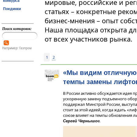
мировые, российские и ре
конкурса
Поединки
статьях – конкретные реко
бизнес-мнения – опыт собс
Наша площадка открыта дл
Поиск котировок:
от всех участников рынка.
Например: Газпром
1
2
«Мы видим отличную
темпы замены лифтов
В России активно обсуждается идея п
ускоренную замену подъемного обор
поддержал Минстрой России, выступа
стоит за этой идеей, когда ждать «ли
союзе влияет на темпы обновления л
в.
Сергей Чернышо