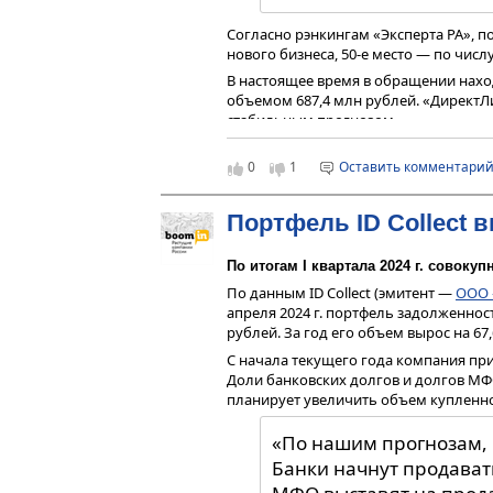
субъект — Санкт-Петербург, где уже в
Остальные российские регионы далеки
Согласно рэнкингам «Эксперта РА», по
области, количество лифтов, требующи
нового бизнеса, 50-е место — по числ
области, это всё еще существенный 
В настоящее время в обращении нах
ремонт, которые установили местные
объемом 687,4 млн рублей. «ДиректЛи
сегодня составляет 3,5–4 млн рублей.
стабильным прогнозом.
«Владельцы спецсчетов — кач
0
1
Оставить комментари
— Что конкретно предлагает Ассоци
— Проблемой ускоренной замены лифт
Портфель ID Collect 
региональных фондов капитального 
условиях рассрочки оплаты для собс
Комиссии по вопросам лифтового хоз
По итогам I квартала 2024 г. совок
подключились к решению вопроса за
По данным ID Collect (эмитент —
ООО 
проект, в котором сегодня участвует 
апреля 2024 г. портфель задолженнос
Красноярский край, Архангельскую и
рублей. За год его объем вырос на 67
Как это работает. Жители многоквар
С начала текущего года компания пр
Ассоциацию «РЛО» заявку на участие 
Доли банковских долгов и долгов МФО в
дней делает расчет всех затрат и при
планирует увеличить объем купленно
замену лифтов проголосует квалифи
на общем собрании, подрядчики прис
«По нашим прогнозам, р
Условия проекта для владельцев спе
Банки начнут продават
аванс в размере 30% от стоимости лиф