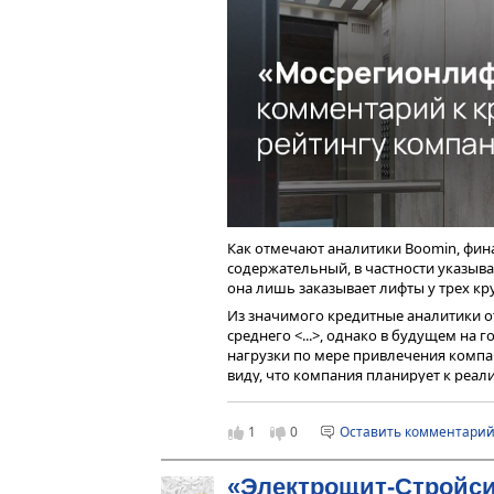
в 2022 г. до 5,2% в 2023 г. На уровне EB
соответствующие показатели маржина
характерна для автодилерского бизне
Объем торгов выпуском серии
БО-02-
показателя предыдущего месяца. Сред
мае цена облигаций осталась ниже но
номинала.
Как отмечают аналитики Boomin, фи
содержательный, в частности указыва
она лишь заказывает лифты у трех к
Из значимого кредитные аналитики о
среднего <...>, однако в будущем на 
нагрузки по мере привлечения компа
виду, что компания планирует к реал
Также интересен комментарий кредит
прогнозную ликвидность компании н
1
0
Оставить комментари
горизонте года от отчетной даты с у
полностью покрывает плановые плат
«Электрощит-Стройси
Проанализировав отчетность за 2021