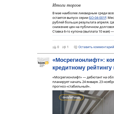
назад. Наша инициатива учитывает это
Итоги торгов
— Кто определяет итоговую стоимост
В мае наиболее ликвидным среди вс
— В соответствии с Жилищным кодек
остается выпуск серии
БО-04-001P
. Ме
федерации.
рублей больше результата апреля. Ц
снижение цен на публичном долговом 
— Насколько значительны колебания 
Ставка 6-го купона (выплата 10 мая) 
— Конечно, если мы возьмем Дальний 
значительными. На Камчатке замена л
сожалению, на Дальнем Востоке лифт
0
1
Оставить комментари
— Вы сказали, что лифтовые заводы в
производства?
«Мосрегионлифт»: ко
— В прошлом году заработал «Серпух
группой «СУ-155». Потом группа обан
кредитному рейтингу
новыми собственниками и теперь готов
производство лишь 2 тыс. лифтов: н
«Мосрегионлифт» — дебютант на обл
завод», и «Карачаровский механическ
планирует начать 24 января. 23 ноября
Москвы, которая решила заняться пр
прогноз «стабильный».
монтируется 42-43 тыс. лифтов. И эта
действующих в стране 25 лифтострои
единиц подъемного оборудования.
Маржинальность в фазе активного рос