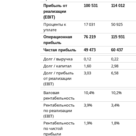
Прибыль от
100 531
114 012
реализации
(EBIT)
Проценты к
17 031
50 925
уплате
Операционная
76 219
115 931
прибыль
Чистая прибыль
49 473
60 437
Долг / выручка
0,12
0,22
Долг / капитал
1,60
2,98
Долг / прибыль
3,03
6,58
от реализации
(EBIT)
Валовая
10,4%
10,2%
рентабельность
Рентабельность
3,9%
3,4%
по реализации
(EBIT)
Рентабельность
1,9%
1,8%
по чистой
прибыли