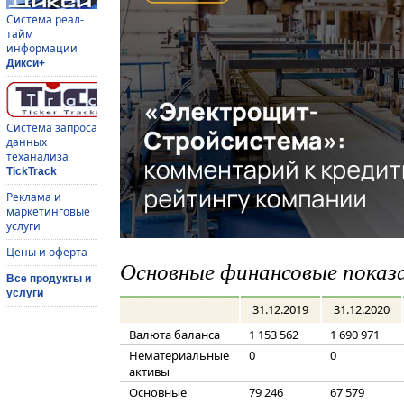
Система реал-
тайм
информации
Дикси+
Система запроса
данных
теханализа
TickTrack
Реклама и
маркетинговые
услуги
Цены и оферта
Основные финансовые показ
Все продукты и
услуги
31.12.2019
31.12.2020
Валюта баланса
1 153 562
1 690 971
Нематериальные
0
0
активы
Основные
79 246
67 579