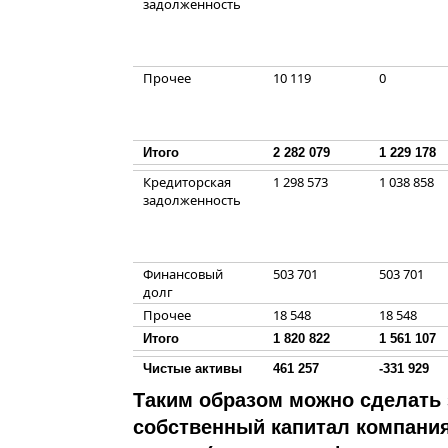
задолженность
Прочее
10 119
0
Итого
2 282 079
1 229 178
Кредиторская
1 298 573
1 038 858
задолженность
Финансовый
503 701
503 701
долг
Прочее
18 548
18 548
Итого
1 820 822
1 561 107
Чистые активы
461 257
-331 929
Таким образом можно сделать 
собственный капитал компания