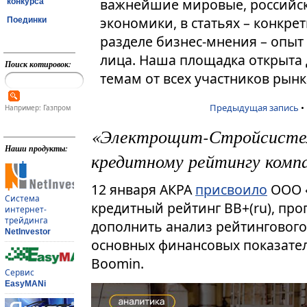
важнейшие мировые, российск
конкурса
экономики, в статьях – конкре
Поединки
разделе бизнес-мнения – опыт
лица. Наша площадка открыта
Поиск котировок:
темам от всех участников рынк
Предыдущая запись
•
Например: Газпром
«Электрощит-Стройсистем
Наши продукты:
кредитному рейтингу комп
12 января АКРА
присвоило
ООО «
Система
кредитный рейтинг BB+(ru), пр
интернет-
трейдинга
дополнить анализ рейтингового
NetInvestor
основных финансовых показате
Boomin.
Сервис
EasyMANi