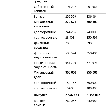
средства
Собственный
191 227
251 664
капитал
Запасы
256 599
336 864
Финансовые
272 674
590 591
вложения
долгосрочные
244 266
240 000
краткосрочные
28 408
350 591
Денежные
73
893
средства
Дебиторская
538 524
658 486
задолженность
Кредиторская
641 706
671 994
задолженность
Финансовый
305 053
750 000
долг
долгосрочный
150 162
650 000
краткосрочный
154 891
100 000
Выручка
2 576 833
3 353 047
Валовая
269 052
340 983
прибыль