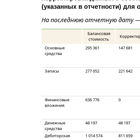
(указанных в отчетности) для 
На последнюю отчетную дату — 3
Балансовая
Корректи
стоимость
Основные
295 361
147 681
средства
Запасы
277 052
221 642
Финансовые
636 776
0
вложения
Денежные
48 197
48 197
средства
Дебиторская
1 014 574
811 659