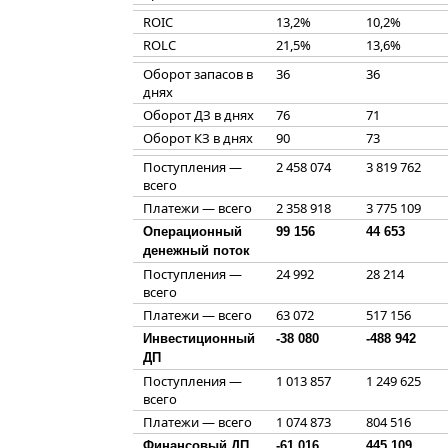
ROIC
13,2%
10,2%
ROLC
21,5%
13,6%
Оборот запасов в
36
36
днях
Оборот ДЗ в днях
76
71
Оборот КЗ в днях
90
73
Поступления —
2 458 074
3 819 762
всего
Платежи — всего
2 358 918
3 775 109
Операционный
99 156
44 653
денежный поток
Поступления —
24 992
28 214
всего
Платежи — всего
63 072
517 156
Инвестиционный
-38 080
-488 942
ДП
Поступления —
1 013 857
1 249 625
всего
Платежи — всего
1 074 873
804 516
Финансовый ДП
-61 016
445 109