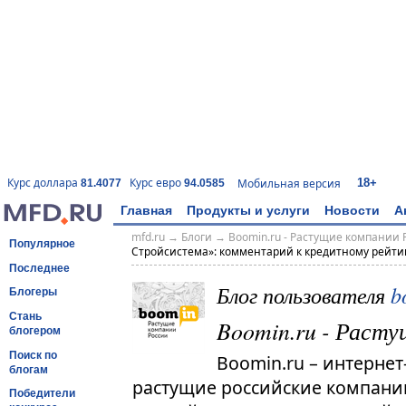
18+
Курс доллара
Курс евро
Мобильная версия
81.4077
94.0585
Главная
Продукты и услуги
Новости
А
mfd.ru
→
Блоги
→
Boomin.ru - Растущие компании 
Популярное
Стройсистема»: комментарий к кредитному рейти
Последнее
Блог пользователя
b
Блогеры
Стань
Boomin.ru - Расту
блогером
Поиск по
Boomin.ru – интернет
блогам
растущие российские компании.
Победители