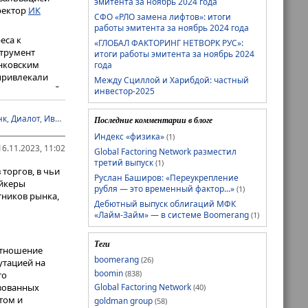
эмитента за ноябрь 2024 года
ректор
ИК
СФО «РЛО замена лифтов»: итоги
работы эмитента за ноябрь 2024 года
еса к
«ГЛОБАЛ ФАКТОРИНГ НЕТВОРК РУС»:
струмент
итоги работы эмитента за ноябрь 2024
анковским
года
привлекали
Между Сциллой и Харибдой: частный
овиях высокой
инвестор-2025
нк
,
Диалот
,
Иволга Капитал
,
Риком-Траст
,
Солид
,
Цифра брокер
,
Юнисервис 
ма аналитик
ФГ
Последние комментарии в блоге
ю с
Индекс «физика»
(1)
6.11.2023, 11:02
Global Factoring Network разместил
третий выпуск
(1)
ть
торгов, в чьи
Руслан Баширов: «Переукрепление
В
ейкеры
рубля — это временный фактор...»
(1)
аще
тников рынка,
Дебютный выпуск облигаций МФК
вований
«Лайм-Займ» — в системе Boomerang
(1)
сперт.
Теги
22 г. пришло
отношение
тентов
boomerang
(26)
утацией на
сняет директор
boomin
(838)
то
а компания-
изованных
Global Factoring Network
(40)
количестве
том и
goldman group
(58)