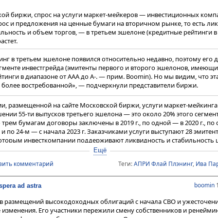
), чем годом ранее.
год оказывается интереснее предыдущего, и 2023-й не стал исключе
ой биржи, спрос на услуги маркет-мейкеров — инвестиционных комп
одитель направления DCM департамента корпоративных финансов
ИК 
с и предложения на ценные бумаги на вторичном рынке, то есть лик
. — Важнейшим качеством для любого бизнеса является способно
нега
льность и объем торгов, — в третьем эшелоне (кредитные рейтинги в
любую ситуацию, поэтому мы тоже стараемся выжать максимум из тог
астет.
разместила шесть выпусков на 1,95 млрд рублей, годом ранее — четыре
нг в третьем эшелоне появился относительно недавно, поэтому его 
егменте инвестгрейда (эмитенты первого и второго эшелонов, имеющ
 соорганизаторы
тинги в диапазоне от ААА до А-. — прим. Boomin). Но мы видим, что эт
ё более востребованной», — подчеркнули представители биржи.
чень неравномерным с точки зрения динамики размещения биржевых о
исполнительный директор по рынкам долгового капитала
GrottBjörn
и, размещенной на сайте Московской биржи, услуги маркет-мейкинга
ении 55-ти выпусков третьего эшелона — это около 20% этого сегмен
трем бумагам договоры заключены в 2019 г., по одной — в 2020 г., по 
 половина года прошла в ключе общего ажиотажа и возвращения нор
2 г. и по 24-м — с начала 2023 г. Заказчиками услуги выступают 28 эмите
щений после не самого успешного 2022-го, то после внепланового
которым инвесткомпании поддерживают ликвидность и стабильность ц
ючевой ставки рынок перешел в фазу ожидания и длительных размещ
 завода №1»
(пять),
АПРИ «Флай Плэнинг»
(пять) и
«Пионер-Лизинга»
(
решения об увеличении ключевой ставки лишь укрепили эти тенден
Ещё
тельное увеличение стоимости заемных денег».
маркет-мейкингом до последнего времени занимались девять инвестк
вить комментарий
Теги:
АПРИ Флай Плэнинг
,
Ива Па
оличество увеличилось до десяти. Ряды участников торгов пополнил
в качестве организаторов размещения биржевых высокодоходных обл
, которая взяла на себя эту функцию сначала по четырехлетнему вып
boomin
1
пили 25 инвестиционных компаний и банков. В наибольшем количест
pera ad astra
пятилетним бумагам
«Чистой Планеты»
.
честве организатора, так и соорганизатора — приняла участие
ИК «Рик
в размещений высокодоходных облигаций с начала СВО и ужесточени
Иволга Капитал»
— 31 выпуск, ИК «Диалот» — 28,
БКС КИБ
— 16 выпуско
 маркет-мейкер и высокодоходные облигации третьего эшелона нахо
изменения. Его участники пережили смену собственников и ренеймин
ыпусков,
ИФК «Солид»
― 14 выпусков,
ИГ «Ива Партнерс»
и ИК «Юнисер
юсах и практически не пересекались из-за самой сути маркет-мейкинга