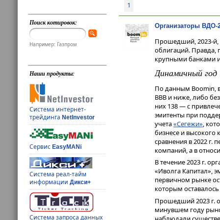
1
Поиск котировок:
Организаторы ВДО-2
Прошедший, 2023-й,
Например: Газпром
облигаций. Правда,
крупными банками 
Динамичный год
Наши продукты:
По данным Boomin, в
ВВВ и ниже, либо бе
них 138 — с привле
Система интернет-
эмитенты при поддер
трейдинга
NetInvestor
учета
«Сегежи»
, кот
бизнесе и высокого 
сравнения в 2022 г.
Сервис
EasyMANi
компаний, а в относ
В течение 2023 г. о
«Иволга Капитал», э
Система реал-тайм
первичном рынке ос
информации
Дикси+
которым оставалось 
Прошедший 2023 г. 
минувшем году рыно
Система запроса данных
наблюдали существе