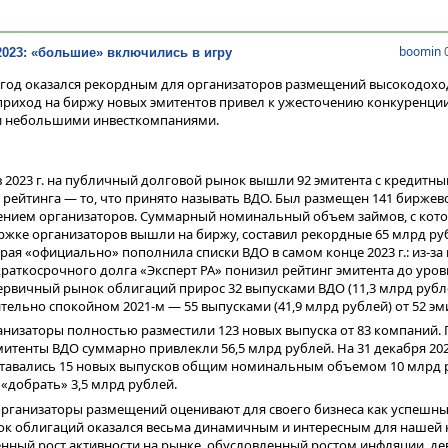
boomin
0
023: «большие» включились в игру
 год оказался рекордным для организаторов размещений высокодох
 приход на биржу новых эмитентов привел к ужесточению конкуренци
и небольшими инвесткомпаниями.
 2023 г. на публичный долговой рынок вышли 92 эмитента с кредитн
з рейтинга — то, что принято называть ВДО. Был размещен 141 биржево
чением организаторов. Суммарный номинальный объем займов, с ко
жке организаторов вышли на биржу, составил рекордные 65 млрд руб
орая «официально» пополнила списки ВДО в самом конце 2023 г.: из-за
краткосрочного долга «Эксперт РА» понизил рейтинг эмитента до уров
 первичный рынок облигаций прирос 32 выпусками ВДО (11,3 млрд рубле
ительно спокойном 2021-м — 55 выпусками (41,9 млрд рублей) от 52 эм
рганизаторы полностью разместили 123 новых выпуска от 83 компаний
митенты ВДО суммарно привлекли 56,5 млрд рублей. На 31 декабря 2023
тавались 15 новых выпусков общим номинальным объемом 10 млрд р
«добрать» 3,5 млрд рублей.
организаторы размещений оценивают для своего бизнеса как успешны
к облигаций оказался весьма динамичным и интересным для нашей
нный рост активности на рынке, обусловленный ростом инфляции, д