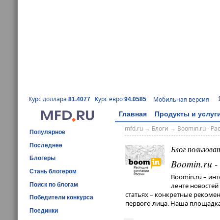
Курс доллара
Курс евро
Мобильная версия
81.4077
94.0585
Главная
Продукты и услуг
mfd.ru
→
Блоги
→
Boomin.ru - Р
Популярное
Последнее
Блог пользова
Блогеры
Boomin.ru 
Стань блогером
Boomin.ru – ин
Поиск по блогам
ленте новостей
статьях – конкретные рекомен
Победители конкурса
первого лица. Наша площадка
Поединки