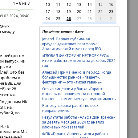
1 – 8 из 8
10
11
12
13
14
15
16
17
18
19
20
21
22
23
9.02.2024, 06:40
24
25
26
27
28
1
2
одных
и между
Последние записи в блоге
Jetlend. Первая публичная
краудлендинговая платформа.
Аналитический отчет перед IPO
ым рейтингом
«ГЛОБАЛ ФАКТОРИНГ НЕТВОРК РУС»:
итоги работы эмитента за декабрь 2024
й выпуск, из
год
торыми
лей. Это без
Алексей Примаченко: в период, когда
большинство рынков «падает»,
 проблем в
факторинг — это «тихая гавань»
ня ВВВ. Для
й) от 28
Отзыв лицензии у банка «Гарант-
инвест» не повлияет на основной
итентов.
бизнес — коммерческую недвижимость
. По данным ИК
Рынок упаковки растёт во всех
 г. на
направлениях
ублей, по
Результаты работы «Альфа Дон Транса»
за девять месяцев 2024 г.: анализ
й. «В
ключевых показателей
 компании. Мы
ФПК «Гарант-Инвест»: итоги работы
евальвацией