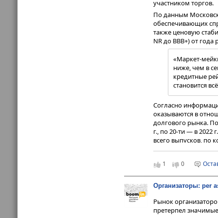
эмиссий (12 против 5
участником торгов.
«Каждый следующий 
По данным Московск
констатирует руков
обеспечивающих спро
брокер»
Максим Чер
также ценовую стаби
подстраиваться под 
NR до ВВВ+) от года р
В 2023 г. компания 
млн рублей.
«Маркет-мейки
ниже, чем в с
Организаторы и
кредитные рей
становится вс
2023 г. оказался о
обращает внимание 
.
Согласно информаци
Ефимов
оказываются в отнош
долгового рынка. По 
«Если первая
г., по 20-ти — в 202
объемов разме
всего выпусков, по 
повышения кл
«Асфальтобетонного
последующие 
добавив значи
В третьем эшелоне 
1
0
Оста
прошлом месяце их к
По данным Cbonds, 
«Юнисервис Капитал»
прошлом году высту
Организаторы: per as
а чуть позже — по 
выпусков — как в ка
Рынок организаторо
За ней следуют
ИК «
«Еще недавно
претерпел значимые 
Газпромбанк
— 15 в
на разных пол