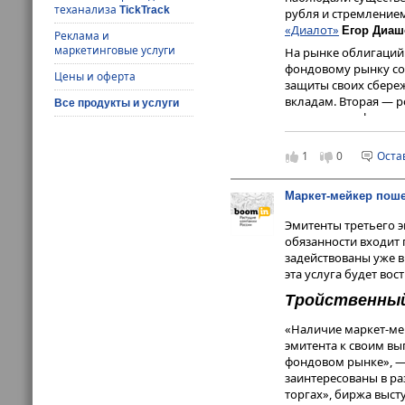
теханализа
TickTrack
рубля и стремление
«Диалот»
Егор Диаш
Реклама и
маркетинговые услуги
На рынке облигаций 
фондовому рынку со
Цены и оферта
защиты своих сбере
вкладам. Вторая — р
Все продукты и услуги
средства для финанс
инфляции и девальв
1
0
Оста
Основной причиной 
«Финам»
Никита Бо
кредитованием.
Маркет-мейкер поше
«Даже при рос
Эмитенты третьего э
объемы финанс
обязанности входит 
ожидании дал
задействованы уже 
выпускали бу
эта услуга будет вос
даже с учетом
Тройственны
«Тенденции достато
«Наличие маркет-ме
принятие как со сто
эмитента к своим вы
(готовность действо
фондовом рынке», — 
департамента DCM
И
заинтересованы в р
организатор размести
торгах», биржа выст