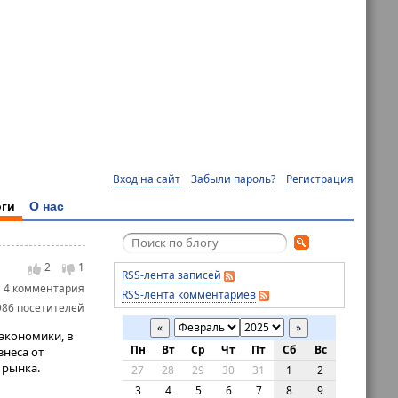
Вход на сайт
Забыли пароль?
Регистрация
ги
О нас
2
1
RSS-лента записей
4 комментария
RSS-лента комментариев
986 посетителей
«
»
экономики, в
Пн
Вт
Ср
Чт
Пт
Сб
Вс
знеса от
 рынка.
27
28
29
30
31
1
2
3
4
5
6
7
8
9