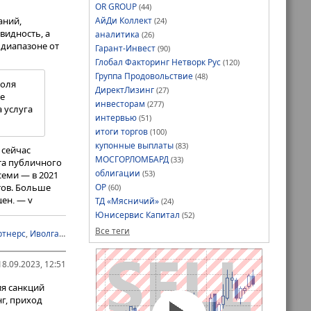
OR GROUP
(44)
нием, —
АйДи Коллект
аний,
(24)
«Цифра
видность, а
аналитика
(26)
сть
 диапазоне от
Гарант-Инвест
(90)
о, что имеем».
Глобал Факторинг Нетворк Рус
(120)
 выпуска на 700
Группа Продовольствие
(48)
доля
ДиректЛизинг
(27)
ие
инвесторам
(277)
а услуга
интервью
(51)
блигаций,
итоги торгов
(100)
Роман
купонные выплаты
(83)
 сейчас
МОСГОРЛОМБАРД
(33)
та публичного
облигации
(53)
семи — в 2021
мальных
нтов. Больше
ОР
(60)
ен, — у
ений. А
ТД «Мясничий»
(24)
четыре).
ции
Юнисервис Капитал
(52)
омпаний, но в
Все теги
ртнерс
,
Иволга Капитал
,
Лайм-Займ
,
Маркет-Мейкинг
,
НФК-Сбережения
,
Пи
а ИК
игаций в
уску
«Ультры»
,
8.09.2023, 12:51
ве новых
ом-Траст»
— 32.
я санкций
в,
дились
г, приход
вис Капитал»
,