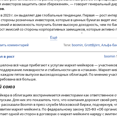
м инвесторов защитить свои сбережения», — говорит генеральный ди
.
ов
в 2023 г. он выделяет две глобальные тенденции. Первая — рост интер
 стороны розничных инвесторов, которые в ценных бумагах видят ин
жений и возможность получить более высокую доходность, чем по б
ост эмиссий со стороны корпоративных заемщиков, которые активно 
ирования своих проектов и поддержания текущей деятельности в усл
Ещё
ации.
вить комментарий
Теги:
boomin
,
GrottBjörn
,
Альфа-ба
всплеска популярности использования облигаций как источника зай
называет бóльшую гибкость и сниженные ставки по сравнени
роданов
boomin
1
л в рост
те инфляции и ставок компании продолжали развиваться и увеличива
шелона всё чаще прибегают к услугам маркет-мейкеров — участников 
овых показателей, для чего обычно требуется привлечение займов. 
поддержание ликвидности и стабильности цен в «стакане». Маркет-м
ьнейшего смягчения монетарной политики эмитенты значительно ч
в каждом пятом выпуске высокодоходных облигаций. По мнению учас
маги с плавающим купоном, что позволяло сохранять объемы заимст
требована всё больше.
 пиковых значений стоимости обслуживания долга», — констатирует эк
й союз
чно очевидны: вслед за определенными паническими настроениями 20
йкера в облигациях воспринимается инвесторами как ответственное 
роны инвесторов (большая терпимость к рискам), так и со стороны эми
пускам. Для них это показатель того, что компания дорожит своей реп
вать по рынку, а не выжидать более благоприятных условий)», — объя
рассказали Boomin в пресс-службе Московской биржи, подчеркнув, ч
К «Юнисервис Капитал»
. По итогам прошлого год
Александр Павлов
азвитии маркет-мейкинга. По федеральному закону 325-ФЗ «Об орган
ла в 2,5 раза больше выпусков в рублях (2 млрд против 800 млн) и в 
упает одной из сторон в договорах о маркет-мейкинге наряду с эмитен