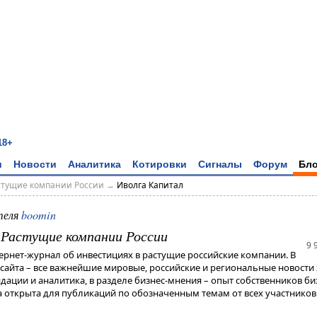
18+
и
Новости
Аналитика
Котировки
Сигналы
Форум
Бло
астущие компании России
→
Иволга Капитал
теля
boomin
- Растущие компании России
9 
тернет-журнал об инвестициях в растущие российские компании. В
 сайта – все важнейшие мировые, российские и региональные новости 
дации и аналитика, в разделе бизнес-мнения – опыт собственников би
 открыта для публикаций по обозначенным темам от всех участников