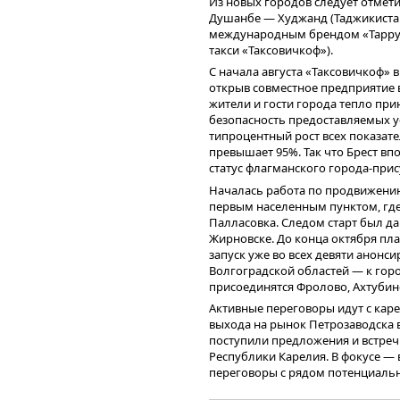
Из новых городов следует отмети
Привлеченные же инвестиции от 
Душанбе — Худжанд (Таджикистан)
направить на рефинансирование 
международным брендом «Tappy T
оптимизации расходов на их обс
такси «Таксовичкоф»).
Более подробная информация о ко
С начала августа «Таксовичкоф» 
финансовом положении и разме
открыв совместное предприятие в 
презентации
.
жители и гости города тепло при
Выстраивание новых бизнес-проце
безопасность предоставляемых усл
и «Ситимобил» под управлением 
типроцентный рост всех показат
компаний, на фоне положительн
превышает 95%. Так что Брест в
показателей деятельности, не ос
статус флагманского города-прис
показателей эмитента в следующ
Началась работа по продвижению
первым населенным пунктом, где
Палласовка. Следом старт был да
Жирновске. До конца октября пл
запуск уже во всех девяти анонс
Волгоградской областей — к гор
присоединятся Фролово, Ахтубин
Активные переговоры идут с кар
выхода на рынок Петрозаводска 
поступили предложения и встреч
Республики Карелия. В фокусе — 
переговоры с рядом потенциальн
альянсов «Таксовичкоф» в этом р