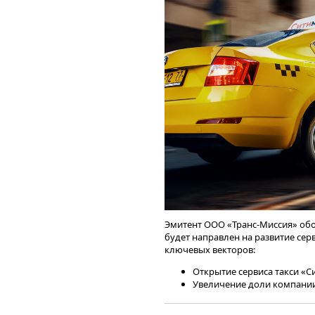
есть у маркетплейсов, но 
действуем на рынке незав
который составляет 20-30%
commerce, это около 2-3 тр
всегда будет существовать
рынка электронной коммер
СДЭК обслуживается более 
котором специализируются
и в целом у группы СДЭК 
По итогам 2025 года эмитент пла
дальнейшего развития в 
платёжного агрегатора на 150% к 
сервисов для независимого
разработала стратегию развития 
использовать потенциал сущест
продолжать усовершенствовани
платежных, кассовых, кредитных,
интернет-магазинов.
Эмитент ООО «Транс-Миссия» обоз
будет направлен на развитие се
ключевых векторов:
Открытие сервиса такси «С
Увеличение доли компании 
текущих городах;
Улучшение существующих б