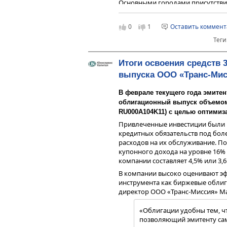
Основными городами присутствия
городов (9 из которых крупных) Р
Республики Беларусь.
0
1
Оставить коммен
Теги
Итоги освоения средств 3
выпуска ООО «Транс-Ми
В феврале текущего года эмитен
облигационный выпуск объемом 8
RU000A104K11) с целью оптимиз
Привлеченные инвестиции были 
кредитных обязательств под бол
расходов на их обслуживание. П
купонного дохода на уровне 16%
компании составляет 4,5% или 3,6 
В компании высоко оценивают эф
Сервис «Ситимобил» помимо Моск
инструмента как биржевые обли
основных федеральных центрах 
директор ООО «Транс-Миссия» М
федеральных округов.
«Облигации удобны тем, чт
позволяющий эмитенту сам