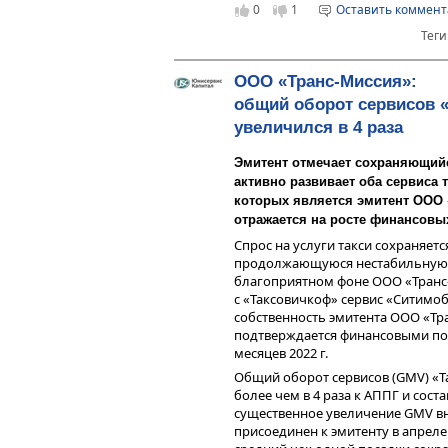
0
1
Оставить коммен
опыта;
Усиление бренда — бренди
Теги
Запуск новых тарифов и но
«СитиГрузовой» будет рас
ООО «Транс-Миссия»:
транспортных средств для 
соответственно;
общий оборот сервисов 
Развитие собственного лиз
увеличился в 4 раза
которого имеются прямые 
импортерами, что дает во
Эмитент отмечает сохраняющийся
(физическим лицам, парка
активно развивает оба сервиса
условиях, без наценок. Эт
которых является эмитент ООО «
на линии.
отражается на росте финансовых
Генеральный директор ООО «Тра
Спрос на услуги такси сохраняет
продолжающуюся нестабильную 
«В первую очередь, мы на
благоприятном фоне ООО «Транс
„Ситимобил“. У нас есть б
с «Таксовичкоф» сервис «Ситимоби
городах, в том числе за с
собственность эмитента ООО «Тр
которая предоставляет во
подтверждается финансовыми пок
новый личный автомобиль 
месяцев 2022 г.
работы, а также выгодные
Общий оборот сервисов (GMV) «Т
автомобиля, сниженную с
более чем в 4 раза к АППГ и сост
мотивации. Цель проекта 
существенное увеличение GMV в
уменьшение времени пода
присоединен к эмитенту в апреле 
Для усиления бренда план