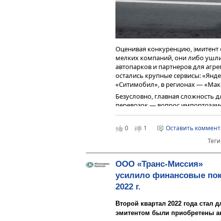
Восстанавливать позиции компан
авто, доступные цены, вежливые
Презентация
эмитента по итогам р
Оценивая конкуренцию, эмитент 
мелких компаний, они либо ушли
автопарков и партнеров для агре
остались крупные сервисы: «Яндекс
«Ситимобил», в регионах — «Мак
Безусловно, главная сложность д
перевозок — вопрос импортозам
«Цены остаются высокими,
0
1
Оставить коммен
рассматривают б/у машины.
Теги
работы по импорту китайск
деятельности покажут себя
года», — прокомментиров
ООО «Транс-Миссия»
«Транс-Миссия» Максим Фе
усилило финансовые пока
2022 г.
В качестве запасного варианта, б
автомобили, производители кот
Второй квартал 2022 года стал
машин. Однако, по словам эмитен
эмитентом были приобретены а
технике. Переход сферы пассажир