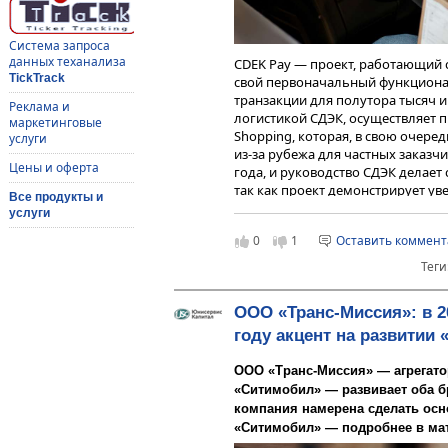
Система запроса
данных теханализа
CDEK Pay — проект, работающий 
TickTrack
свой первоначальный функционал
транзакции для полутора тысяч 
Реклама и
логистикой СДЭК, осуществляет 
маркетинговые
Shopping, которая, в свою очеред
услуги
из-за рубежа для частных заказчи
Цены и оферта
года, и руководство СДЭК делает 
так как проект демонстрирует уве
Все продукты и
количество посетителей сайта
CD
услуги
на 43,3% больше, чем в 2023 году
0
1
Оставить коммен
22 178 рублей, и наличие собств
платежей тому способствует.
Теги
Представители эмитента отмечаю
сервисов довольно высока. Одна
ООО «Транс-Миссия»: в 2
рынке сервисов для интернет-то
году акцент на развитии
Дмитрий Балин поясняет:
ООО «Транс-Миссия» — агрегато
Финансовые организации, т
«Ситимобил» — развивает оба б
располагают логистическ
компания намерена сделать осн
конкуренты-логистические
«Ситимобил» — подробнее в ма
плане финансовых сервисов