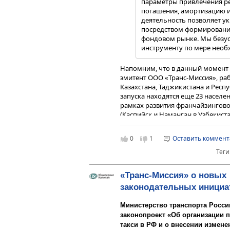
параметры привлечения ре
погашения, амортизацию и 
деятельность позволяет у
посредством формировани
фондовом рынке. Мы безус
инструменту по мере необ
Напомним, что в данный момент 
эмитент ООО «Транс-Миссия», раб
Казахстана, Таджикистана и Респ
запуска находятся еще 23 населен
рамках развития франчайзинговог
(Каспийск и Наманган в Узбекиста
Киргизии).
Столь серьёзные изменения в оп
В обращении у эмитента на сего
0
1
Оставить коммен
своё отражение в основных фина
на общую сумму 140 млн руб. Д
Теги
полугодия 2022 года:
руб. (серия БО-П01, ISIN: RU000
в 2019 году, ООО «Транс-Миссия» 
• Выручка выросла на 215% к ан
«Транс-Миссия» о новых
• Выручка отдельно взятого 2 кв.
законодательных инициа
на 30%.
• Чистая прибыль увеличилась бол
Министерство транспорта Росси
значения 95,9 млн руб.
законопроект «Об организации 
• EBITDA LTM также находится на
такси в РФ и о внесении измен