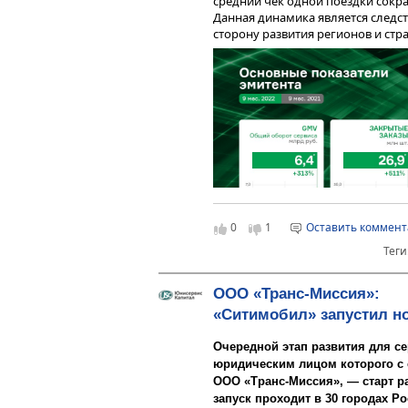
средний чек одной поездки сократ
стратегия, в том числе зн
Данная динамика является следст
брендированных автомобил
сторону развития регионов и стра
В рамках же проекта «Таксовичк
намерены вывести на лини
региональную экспансию — выхо
автомобилей».
населением до 100 тыс. человек.
присутствия на мировом рынке — 
такси в Нигерии и Анголе.
0
1
Оставить коммен
Теги
ООО «Транс-Миссия»:
«Ситимобил» запустил но
Столь серьёзные изменения в оп
своё отражение в основных финан
Очередной этап развития для с
года.
юридическим лицом которого с 
ООО «Транс-Миссия», — старт р
запуск проходит в 30 городах Ро