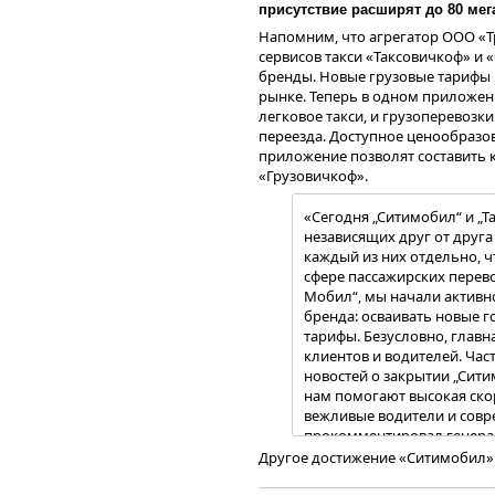
присутствие расширят до 80 мег
Напомним, что агрегатор ООО «Т
сервисов такси «Таксовичкоф» и
бренды. Новые грузовые тарифы 
рынке. Теперь в одном приложен
легковое такси, и грузоперевоз
переезда. Доступное ценообразо
приложение позволят составить 
«Грузовичкоф».
«Сегодня „Ситимобил“ и „Т
независящих друг от друга
каждый из них отдельно, 
сфере пассажирских перев
Мобил“, мы начали активн
Выручка выросла на 349% 
бренда: осваивать новые 
Чистая прибыль увеличилас
тарифы. Безусловно, главн
значения 217,8 млн руб.
клиентов и водителей. Час
EBITDA LTM также находит
новостей о закрытии „Сити
263,4 млн руб.
нам помогают высокая скор
Напомним, что приобретение эми
вежливые водители и сов
возможным, в том числе, благод
прокомментировал генера
ООО «Круиз» (владелец бренда «
Миссия» Максим Федоров.
Другое достижение «Ситимобил» 
В результате чего финансовый до
принесший стабильный поток зак