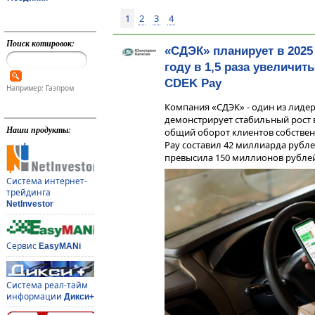
1
2
3
4
Поиск котировок:
«СДЭК» планирует в 2025
году в 1,5 раза увеличит
CDEK Pay
Например: Газпром
Компания «СДЭК» - один из лидер
демонстрирует стабильный рост в
Наши продукты:
общий оборот клиентов собствен
Pay составил 42 миллиарда рубле
превысила 150 миллионов рублей
Система интернет-
трейдинга
NetInvestor
Сервис
EasyMANi
Система реал-тайм
информации
Дикси+