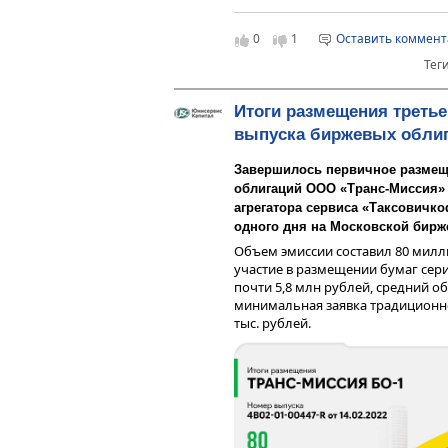
«Мы тщательно подходим к
доли в валюте баланса равной 11
„Таксовичкоф“ всегда в чи
процентных пункта.
правила и нормы. В Санкт
0
1
Оставить коммен
передавать данные о коли
Тег
водителей на линии в сист
правило о запрете работы
неснятой судимостью, не п
Итоги размещения третье
поскольку мы и так запраш
выпуска биржевых облиг
судимости и считаем это в
пассажиров и репутации се
Завершилось первичное размещ
облигаций ООО «Транс-Миссия»
Следует отметить, что эмитент т
агрегатора сервиса «Таксовичко
органами управления, участвует
одного дня на Московской бирж
правительственных социальных 
Объем эмиссии составил 80 милл
оказывать влияние на дорожную 
участие в размещении бумаг сери
взаимодействие с контролирующ
почти 5,8 млн рублей, средний об
минимальная заявка традиционно 
тыс. рублей.
Показатели рентабельности нахо
существенно превысив значения на