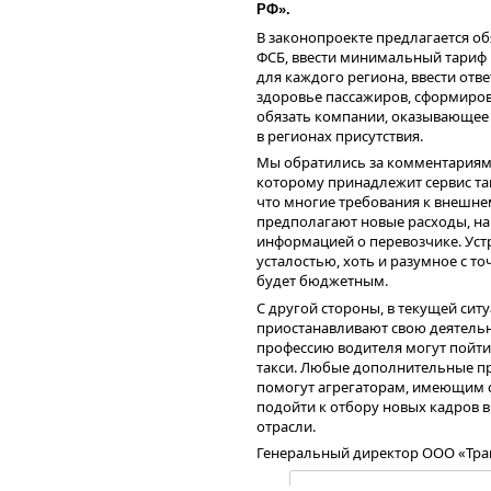
млн руб.
РФ».
В законопроекте предлагается об
ФСБ, ввести минимальный тариф 
для каждого региона, ввести отве
здоровье пассажиров, сформиров
обязать компании, оказывающее 
в регионах присутствия.
Мы обратились за комментариям
которому принадлежит сервис та
что многие требования к внешнем
предполагают новые расходы, нап
информацией о перевозчике. Уст
усталостью, хоть и разумное с то
будет бюджетным.
С другой стороны, в текущей ситу
приостанавливают свою деятельн
профессию водителя могут пойти 
Приобретение «Ситимобил» стало
такси. Любые дополнительные пр
двум займам партнёрских компан
помогут агрегаторам, имеющим с
«Грузовичкоф») и ООО «Автофлот
подойти к отбору новых кадров в
долг ООО «Транс-Миссия» на 30.06
отрасли.
в активах баланса (+448 млн руб
которые складываются из товарны
Генеральный директор ООО «Тра
Пассивы, помимо долгосрочных 
капиталом, его величина на 30.06.