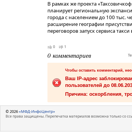
В рамках же проекта «Таксовичкоф
Для усиления бренда планиру
планирует региональную экспанс
стратегия, в том числе знач
города с населением до 100 тыс. ч
количества брендированных 
расширение географии присутстви
года мы намерены вывести на
переговоров запуск сервиса такси 
брендированных автомобиле
0
1
0 комментариев
Те
Чтобы оставить комментарий, не
Ваш IP-адрес заблокиров
пользователей до 08.06.203
Причина: оскорбления, тро
© 2026
«МФД-ИнфоЦентр»
Все права защищены. Перепечатка материалов возможна только со ссы