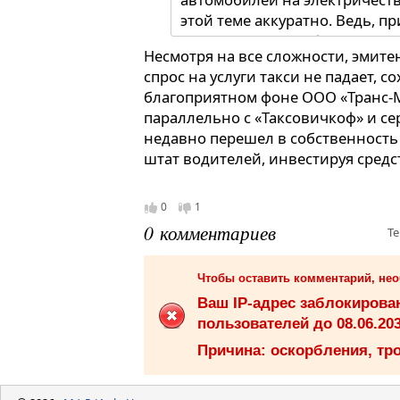
этой теме аккуратно. Ведь, п
машин на дороге будет расти 
Несмотря на все сложности, эмит
электроэнергии. И даже в во
спрос на услуги такси не падает, с
получится», — отметил генер
благоприятном фоне ООО «Транс-М
Миссия» Максим Федоров.
параллельно с «Таксовичкоф» и с
недавно перешел в собственность
штат водителей, инвестируя средс
0
1
0 комментариев
Те
Чтобы оставить комментарий, не
Ваш IP-адрес заблокиров
пользователей до 08.06.203
Причина: оскорбления, тро