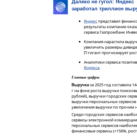
получения дохода от инвестиров
Далеко не гугол: Яндекс
также по мере снижения спроса в
инструменты. Не является реклам
заработал триллион выр
индивидуальной инвестиционной
Аналитики сервиса Газпромбанк 
финансовых инструментов.
угольная отрасль продолжает и
Яндекс
представил финансо
месяцев 2025 года сальдирован
результаты компании оказ
компаний составил 334,9 млрд р
сервиса Газпромбанк Инве
убыток аналогичного периода 20
российских угольщиков продолжа
Компания нарастила выруч
том числе снижение добычи, креп
увеличить размеры дивиденд
расходов и высокие процентные с
IT-гигант прогнозирует рос
Аналитики сервиса Газпромбанк 
Аналитики сервиса позити
ситуацией в отрасли и по-прежн
Яндекса
.
непривлекательными для долгос
Главные цифры
Чтобы инвестировать в акции на 
сервисе
Газпромбанк Инвестиции
за 2025 год составила 1
Выручка
г на фоне роста выручки поисковы
Читайте последние новости и об
рублей), выручки городских серви
—
Газпромбанк Инвестиции
выручки персональных сервисов на
Дисклеймер
увеличения выручки по прочим 
Данный справочный и аналитиче
Среди городских сервисов наибо
исключительно в информационных
сервисы электронной коммерции (
финансовых инструментов, изме
персональных сервисов наиболе
мнения, сформированного в резул
финансовые сервисы (+156%, рост 
являются и не могут толковатьс