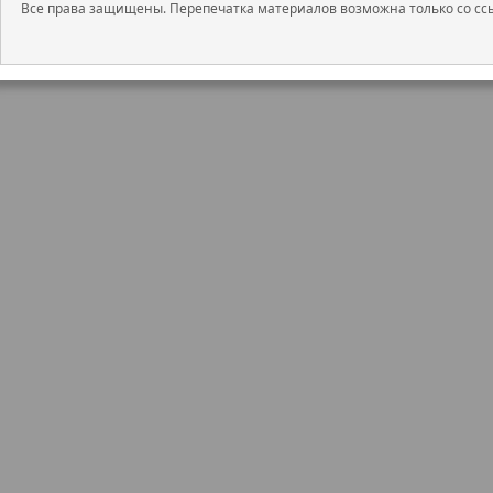
сервисе
Газпромбанк Инвестиции
Все права защищены. Перепечатка материалов возможна только со ссы
финансовых инструментов.
Читайте последние новости и об
—
Газпромбанк Инвестиции
Дисклеймер
Данный справочный и аналитиче
исключительно в информационных
финансовых инструментов, изме
мнения, сформированного в резул
являются и не могут толковатьс
получения дохода от инвестиров
инструменты. Не является реклам
индивидуальной инвестиционной
финансовых инструментов.