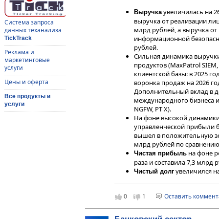
увеличилась на 26,
Выручка
выручка от реализации лице
Система запроса
млрд рублей, а выручка от
данных теханализа
информационной безопаснос
TickTrack
рублей.
Реклама и
Сильная динамика выручки
маркетинговые
продуктов (MaxPatrol SIEM
услуги
клиентской базы: в 2025 го
Цены и оферта
воронка продаж на 2026 г
Дополнительный вклад в д
Все продукты и
международного бизнеса и
услуги
NGFW, PT X).
На фоне высокой динамики 
управленческой прибыли б
вышел в положительную зон
млрд рублей по сравнению 
на фоне р
Чистая прибыль
раза и составила 7,3 млрд 
увеличился на 
Чистый долг
течение 2025 года Positive
портфеля долговых обязат
0
1
Оставить коммен
банковских кредитов и нар
в части 
Долговая нагрузка
конец 2025 года снизилась д