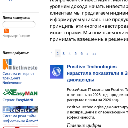
уровнем дохода начать инвестир
клиентам мы предлагаем индив
Поиск котировок:
и формируем уникальные продук
принципы этичного инвестиров
инвесторами. Мы помогаем клие
Например: Газпром
принимать взвешенные решения
Наши продукты:
1
2
3
4
5
6
»
»»
Positive Technologies
нарастила показатели в 
Система интернет-
трейдинга
дивиденды
NetInvestor
Российская IT-компания Positive 
отчетность за 2025 год, продемо
раскрыла планы на 2026 год.
Сервис
EasyMANi
Positive Technologies демонстри
и возвращение к опережающим т
Система реал-тайм
эффективности.
информации
Дикси+
Главные цифры