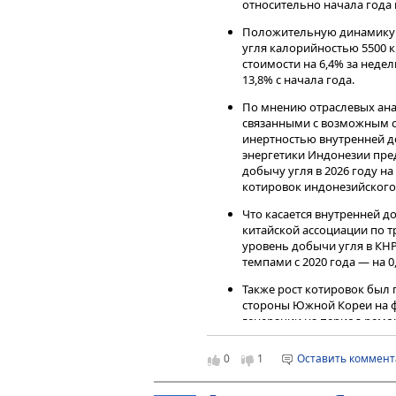
относительно начала года 
компании по итогам года достигла
ожиданиям аналитиков сервиса.
Положительную динамику 
На конец 2025 года коэффициент
угля калорийностью 5500 к
составил 13,7%. Аналитики серви
стоимости на 6,4% за неделю
по итогам 2025 года банк направ
13,8% с начала года.
консолидированной чистой приб
По мнению отраслевых ана
дивиденда за 2025 год составля
связанными с возможным с
доходность — 11,9%).
инертностью внутренней до
На фоне ожидаемого снижения клю
энергетики Индонезии пре
финансовых показателей и прог
добычу угля в 2026 году на
Газпромбанк Инвестиции продол
котировок индонезийского 
Сбербанка,
считая их привлека
Что касается внутренней д
Чтобы инвестировать в акции на 
китайской ассоциации по т
сервисе
Газпромбанк Инвестиции
уровень добычи угля в КН
Читайте последние новости и об
темпами с 2020 года — на 0,
—
Газпромбанк Инвестиции
Также рост котировок был
Дисклеймер
стороны Южной Кореи на ф
Данный справочный и аналитиче
генерации на период ремон
исключительно в информационных
Наши комментарии
финансовых инструментов, изме
0
1
Оставить коммен
мнения, сформированного в резул
По мнению отраслевых аналитико
являются и не могут толковатьс
скорректироваться после нормали