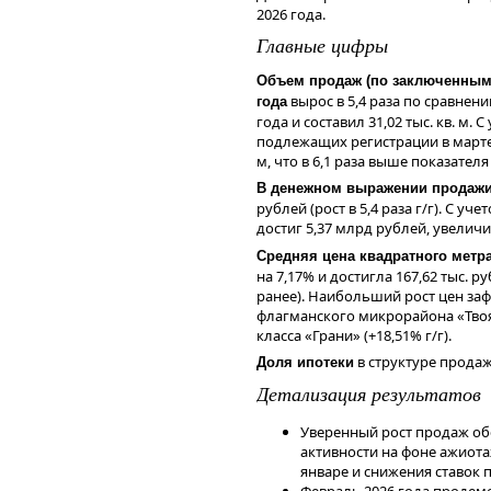
2026 года.
По итогам 2025 года компания 
Главные цифры
млрд рублей после прибыли в сум
Отрицательный финансовый резу
Объем продаж (по заключенным 
прекращенной деятельности в ра
вырос в 5,4 раза по сравне
года
получения убытков от обесценен
года и составил 31,02 тыс. кв. м.
введения ограничительных мер С
подлежащих регистрации в марте 2
на конец 2025 года 
Чистый долг
м, что в 6,1 раза выше показател
226 млрд рублей после минус 10
В денежном выражении продажи 
Динамика чистого долга обусло
рублей (рост в 5,4 раза г/г). С у
в отчетном периоде на 882 млрд 
достиг 5,37 млрд рублей, увеличи
Дивиденды
Средняя цена квадратного метра
на 7,17% и достигла 167,62 тыс. р
Совет директоров компании рек
ранее). Наибольший рост цен за
принять решение о выплате фина
флагманского микрорайона «Твоя
278 рублей на одну акцию (потен
класса «Грани» (+18,51% г/г).
день покупки акций для получени
случае одобрения акционерами,
в структуре продаж
Доля ипотеки
учетом ранее выплаченных про
Детализация результатов
675 рублей (соответствует доход
Чтобы инвестировать в акции на 
Уверенный рост продаж о
сервисе Газпромбанк Инвестиции
активности на фоне ажиота
январе и снижения ставок 
Читайте последние новости и об
Февраль 2026 года продем