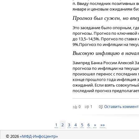
За 2025 год Яндекс заработал св
п. Ввиду последних позитивных 
акцию, что соответствует 4,3% т
январе и ценовым ожиданиям биз
В случае одобрения акционерам
Прогноз был сужен, но вп
дивиденды за 2025 год в размере 
текущей доходности 2,3%. С уче
Это заседание было опорным, гд
первое полугодие общая сумма д
прогнозы. Прогноз по ключевой с
190 рублей на акцию (доходность
до 13,5–14,5%. Прогноз по ставке 
9%.Прогноз по инфляции на текущ
Финансовые результаты компани
ожиданий аналитиков сервиса Га
Высокую инфляцию в начале
позитивно оценивают результаты
Зампред Банка России Алексей 
Чтобы инвестировать в акции на 
прогноза по инфляции на текущи
сервисе
Газпромбанк Инвестиции
произошел перенос с последних м
Читайте последние новости и об
конце прошлого года инфляция 
—
Газпромбанк Инвестиции
ожиданий. Если взять совокупный 
последний прогноз предполагае
Дисклеймер
— октябрьский.
Данный справочный и аналитиче
Позитивный сигнал рынку
исключительно в информационных
0
1
Оставить коммен
финансовых инструментов, изме
Регулятор будет оценивать целе
мнения, сформированного в резул
ключевой ставки на следующих з
являются и не могут толковатьс
1
2
3
4
5
6
»
»»
быть разными — что предполагает 
получения дохода от инвестиров
инструменты. Не является реклам
Чтобы инвестировать в акции на 
© 2026
«МФД-ИнфоЦентр»
индивидуальной инвестиционной