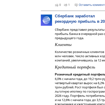
финансовых инструментов, изме
уровня 2024 года и состави
0
1
Оставить коммен
мнения, сформированного в резул
Свободный денежный поток
являются и не могут толковатьс
полученных в 2024 году с
получения дохода от инвестиров
компании снизился в 2025 г
Сбербанк заработал
инструменты. Не является реклам
рублей годом ранее вследс
рекордную прибыль в 20
индивидуальной инвестиционной
налоговых отчислений.
финансовых инструментов.
Сбербанк представил результаты 
Наши комментарии
прибыль банка в очередной раз 
предыдущего года.
Аналитики сервиса Газпромбанк 
Клиенты
МТС,
темпы роста выручки и зн
превысили ожидания аналитико
Количество розничных клиентов в
уровень долговой нагрузки отно
млн человек. Число активных ко
Аналитики сервиса ожидают, что
компаний, увеличившись за 12 ме
дивиденды за 2025 год в соотве
Кредитный портфель
размере 35 рублей на одну акци
Дополнительными позитивными 
Розничный кредитный портфел
могут стать возможные IPO доч
6,0% с начала года, до 19,2 трл
бизнес) и потенциальная продаж
четвертый квартал вырос на 6,2% и
будущем.
трлн рублей. Рост портфеля был
льготную ипотеку по госпрогра
Учитывая динамику финансовых 
2026 году. Портфель потребитель
дивидендную доходность (15,2% 
и на 12,6% с начала года, до 3,5
ключевой ставки Банка России в 2
в экономике и ужесточения урег
Инвестиции считают
акции МТС