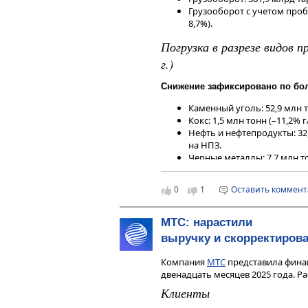
Грузооборот с учетом пробе
8,7%).
Погрузка в разрезе видов п
г.)
Снижение зафиксировано по бо
Каменный уголь: 52,9 млн то
Кокс: 1,5 млн тонн (–11,2% г/
Нефть и нефтепродукты: 32,
на НПЗ.
Черные металлы: 7,7 млн то
Лом черных металлов: 580,6 
Лесные грузы: 3,9 млн тонн (
0
1
Оставить коммен
Цемент: 1,7 млн тонн (–24,7%
Химикаты и сода: 3,2 млн тон
Промышленное сырье: 3,6 мл
МТС: нарастили
Строительные грузы: 11,4 мл
выручку и скорректиров
Рост погрузки и позитивная ди
Компания
МТС
представила финан
позициям:
двенадцать месяцев 2025 года. Р
Зерно: 5,4 млн тонн (+44,6
Клиенты
года.