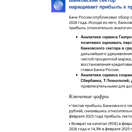
Банковский сектор
Снижение долговой нагруз
наращивает прибыль к п
(+90,8% г/г) относительно 
Банк России опубликовал обзор о
Цели на 2026 год
2026 года. Исходя из него, банко
прибыль относительно аналогич
Менеджмент компании ожидает, чт
40–45 млрд рублей (+18,9% — 33,8
Аналитики сервиса Газпр
ожидания могут быть скорректир
позитивно оценивать пер
оставляет возможность апсайда.
банковского сектора в ср
Операционные расходы планируетс
дальнейшего удешевления
совокупности с ростом отгрузок 
чистой процентной маржи,
управленческую прибыль (NIC),
восстановления кредитова
рассмотрении вопроса о выплате
ставки Банка России.
Дивиденды
Аналитики сервиса сохран
Сбербанка, Т-Технологий
Полученная чистая прибыль по р
привлекательными для дол
долговой нагрузки позволили ко
Ключевые цифры
вопроса о выплате дивидендов. 
директоров Positive Technologie
▪️ Чистая прибыль банковского се
итогам первого квартала 2026 год
рублей, снизившись относительно
(потенциальная доходность ~2,6%
февраля 2025 года прибыль секто
год. Общее собрание акционеров 
закрытия реестра по дивидендам 
▪️ Возврат на капитал (ROE) в фев
2026 года и 14,3% в феврале 2025 
Наше мнение