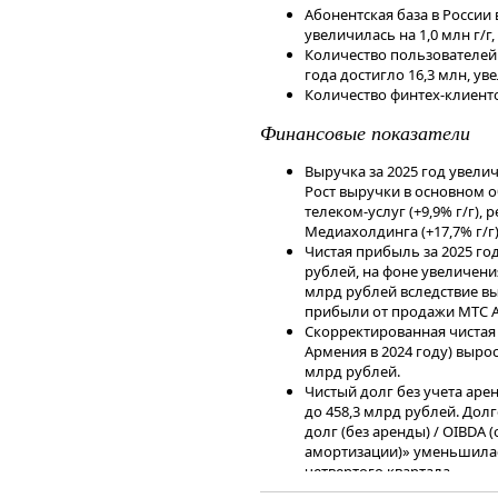
Химические и минеральные 
Абонентская база в России 
Железная и марганцевая руда
увеличилась на 1,0 млн г/г
Руды цветные: 2,6 млн тонн
Количество пользователей 
года достигло 16,3 млн, уве
Наши комментарии
Количество финтех-клиентов
По итогам двух месяцев 2026 год
Финансовые показатели
прежнему опережают темпы паден
тренд на сокращение дальности 
Выручка за 2025 год увелич
переориентацией на внутренние
Рост выручки в основном 
логистические плечи.
телеком-услуг (+9,9% г/г), 
Аналитики сервиса Газпромбанк 
Медиахолдинга (+17,7% г/г) 
снижение погрузки по ряду пози
Чистая прибыль за 2025 год 
(стройматериалы, металлы) свид
рублей, на фоне увеличения
активности, что
млрд рублей вследствие вы
может создавать
прибыли от продажи МТС Ар
смягчения денежно-кредитной п
Скорректированная чистая
Чтобы инвестировать в акции на 
Армения в 2024 году) выросл
сервисе Газпромбанк Инвестиции
млрд рублей.
Читайте последние новости и об
Чистый долг без учета арен
— Газпромбанк Инвестиции
до 458,3 млрд рублей. Долг
долг (без аренды) / OIBDA
Дисклеймер
амортизации)» уменьшилась 
Данный справочный и аналитиче
четвертого квартала.
исключительно в информационных
Капитальные затраты в 202