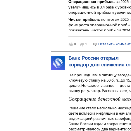
за 2025 
Операционная прибыль
получения дохода от инвестиров
увеличившись в 3,4 раза к уров
инструменты. Не является реклам
операционной прибыли увеличилась
индивидуальной инвестиционной
финансовых инструментов.
по итогам 2025 
Чистая прибыль
фоне роста операционной прибыл
показатель чистой прибыли 2024 г
Скорректированная чистая пр
продемонстрировав рост на 40% г
0
1
Оставить коммен
Скорректированный чистый дол
составил 47,7 млрд рублей, а дол
Банк России открыл
скорректированного чистого дол
коридор для снижения с
EBITDA (прибыли до налогов, уп
находится на низком уровне и сос
На прошедшем в пятницу заседан
Прогноз на 2026 год
ключевую ставку на 50 б. п., до 
цикле. Но самое главное — доста
Компания прогнозирует рост выру
рынку регулятор. Рассказываем, 
скорректированный показатель E
25% к уровню 2025 года).
Сокращение денежной мас
Дивиденды и наше мнение
Решение стало несколько неожи
Менеджмент компании планирует
свете всплеска инфляции в начал
директоров рекомендацию по вып
индексацией различных тарифов,
110 рублей на акцию, что на 37,
Банка России ждали сохранения к
рублей по итогам первого полуго
рассматривалось два варианта: со