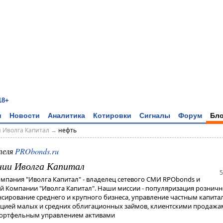
18+
и
Новости
Аналитика
Котировки
Сигналы
Форум
Бло
 Иволга Капитал
→
нефть
теля
PRObonds.ru
нии Иволга Капитал
5
мпания "Иволга Капитал" - владелец сетевого СМИ RPObonds и
 Компании "Иволга Капитал". Наши миссии - популяризация розничн
сирование среднего и крупного бизнеса, управление частным капита
ацией малых и средних облигационных займов, клиентскими продажа
портфельным управлением активами