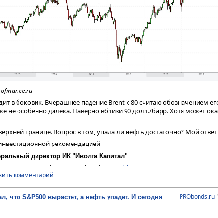
интерес обычно нулевой. Однако многим оно не безразлично. Особен
к (в рублях рост двух последних месяцев заметнее, чем в долларах).
т законченность, получив форму зигзага. На примере золота это знач
ина ноября), приостановку (конец ноября – декабрь), финишное ускоре
Затем он столь же часто разворачивается. В нашем случае вниз. Поживе
я покупки, если кто о ней задумывается, не лучшее.
rofinance.ru
ционной рекомендацией. Ссылка на ограничение ответственности
upload/medialibrary/import...
)
ofinance.ru
еральный директор ИК "Иволга Капитал"
одит в боковик. Вчерашнее падение Brent к 80 считаю обозначением е
Чат Инвесторов
|
YOUTUBE
|
VK
|
Smart-lab.ru
же не особенно далека. Наверно вблизи 90 долл./барр. Хотя может ока
верхней границе. Вопрос в том, упала ли нефть достаточно? Мой ответ 
 инвестиционной рекомендацией
еральный директор ИК "Иволга Капитал"
Чат Инвесторов
|
YOUTUBE
|
VK
|
Smart-lab.ru
вить комментарий
PRObonds.ru
1
ал, что S&P500 вырастет, а нефть упадет. И сегодня