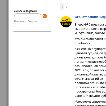
1
2
Поиск котировок:
ФРС отправила неф
Например: Газпром
Вчера ФРС подняла ст
выросли, золото выр
«Нефть вниз, золото 
Кто бы сомневался, и
ошибаюсь.
А с нефтью поупорст
ценовая судьба, см.
диапазоне, должна бы
логистические переб
разнополярная реакц
ФРС.Если, по аналоги
динамикой ставки, м
ФРС. Нынешний ее п
прошлой осени.Что д
потенциально слаба
пространства, без в
рано или поздно ру
Источники графиков: 
profinance.ru
Материа