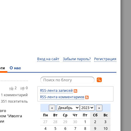
Вход на сайт
Забыли пароль?
Регистрация
ги
О нас
2
0
RSS-лента записей
1 комментарий
RSS-лента комментариев
 351 посетитель
«
»
ого
Пн
Вт
Ср
Чт
Пт
Сб
Вс
лом "Иволга
ми
27
28
29
30
1
2
3
4
5
6
7
8
9
10