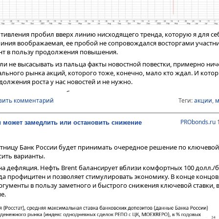
валась лишь временной.
иционной рекомендацией.
еральный директор ИК "Иволга Капитал"
отивления пробил вверх линию нисходящего тренда, которую я для се
ps://t.me/probonds
иния воображаемая, ее пробой не сопровождался восторгами участни
ент в пользу продолжения повышения.
https://t.me/%20UHsfqmxEquGnkhA6
:
сли не высасывать из пальца факты новостной повестки, примерно ниче
льного рынка акций, которого тоже, конечно, мало кто ждал. И котор
должения роста у нас новостей и не нужно.
тельно плохого, что обязательно и, видимо, в скором времени ограни
вить комментарий
Теги:
акции
,
м
 рынка в будущем, нефть. Ее падение проходит в обстановке стоическ
ческого сообщества. Психологическая логика, обратная отечественн
PRObonds.ru
1
 может замедлить или остановить снижение
тницу Банк России будет принимать очередное решение по ключевой 
сить варианты.
а дефляция. Нефть Brent балансирует вблизи комфортных 100 долл./б
а профицитен и позволяет стимулировать экономику. В конце концов,
аргументы в пользу заметного и быстрого снижения ключевой ставки,
е.