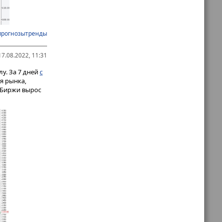
прогнозытренды
7.08.2022, 11:31
у. За 7 дней
с
я рынка,
сБиржи вырос
е в близком
ерики
у.
ороны ОПЕК. 85
, т.е. от 120-
р, что в
тносительную
кая