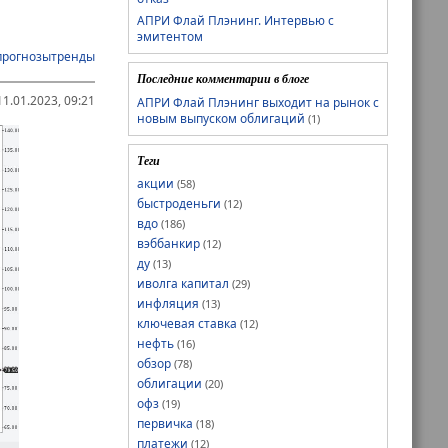
АПРИ Флай Плэнинг. Интервью с
эмитентом
прогнозытренды
Последние комментарии в блоге
1.01.2023, 09:21
АПРИ Флай Плэнинг выходит на рынок с
новым выпуском облигаций
(1)
Теги
акции
(58)
быстроденьги
(12)
вдо
(186)
вэббанкир
(12)
ду
(13)
иволга капитал
(29)
инфляция
(13)
ключевая ставка
(12)
нефть
(16)
обзор
(78)
облигации
(20)
офз
(19)
первичка
(18)
платежи
(12)