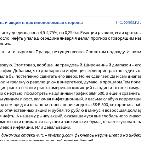
PRObonds.ru
0
ть и акции в противоположные стороны
авку до диапазона 4,5-4,75%, на 0,25 б.п.Реакции рынков, если кратко:
осло, нефть упала.В середине января я делал прогноз с говорящим н
вниз».
 то, и то выросло. Правда, не существенно. С золотом подожду. И, воз
вовую. Этот товар, вообще, не трендовый. Широченный диапазон – ег
график. Добавим, что долларовая инфляция, если пристрастно судить 
ла бы постепенно сдвигать его вверх. Но не сдвигает. Да и сам диапа
ои и «зеленую революцию» в энергетике, думаю, в прошлом.Тем пока
ия рынка нефти и рынка американских акций на один и тот же стимул 
и с нефтью, посмотреть на длинный график S&P 500, а еще и сравнить 
ы увидим и рост, включая инфляционный, и весьма слабую корреляци
одъем вряд ли остановит повышение индекса S&P 500, которое мы на
о отечественных акций и рубля, то рублю в минус и возросшая доллар
я нефть. А нашему рынку акций, оказавшемуся вне глобального инве
озможности опираться на успехи заокеанских бумаг, остается уповать 
блевой инфляции. Или девальвации.
динамика ставки ФРС – investing.com, фьючерсы нефть Brent и на индекс
л не является инвестиционной рекомендацией