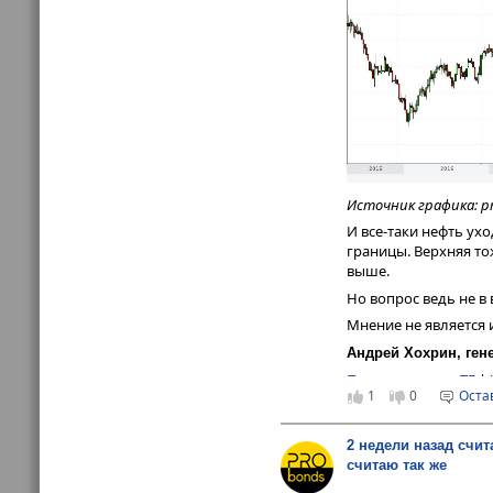
К нему мой 
Золото.
после роста котирово
Часто тренд обретае
старт (первая полов
декабря – январь). 
конечно. Но время дл
Источник графиков: p
Не является инвести
(
https://ivolgacap.ru/
Источник графика: pr
Андрей Хохрин, ген
И все-таки нефть ух
Подписаться на ТГ
|
границы. Верхняя то
выше.
Но вопрос ведь не в 
Мнение не является
Андрей Хохрин, ген
Подписаться на ТГ
|
1
0
Оста
2 недели назад счит
считаю так же