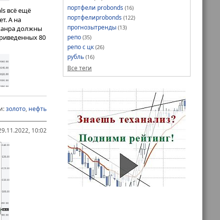
портфели probonds
(16)
ls всё ещё
портфелиprobonds
(122)
т. А на
прогнозытренды
(13)
 жанра должны
репо
приведенных 80
(35)
репо с цк
(26)
рубль
(16)
Все теги
и:
золото
,
нефть
9.11.2022, 10:02