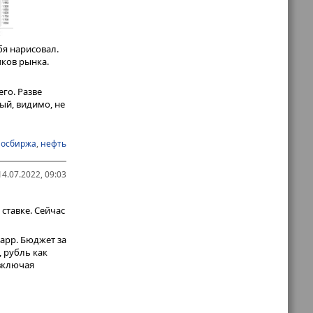
бя нарисовал.
ков рынка.
го. Разве
ый, видимо, не
чит или
осбиржа
,
нефть
ого
ому рынку
4.07.2022, 09:03
ставке. Сейчас
арр. Бюджет за
 рубль как
 включая