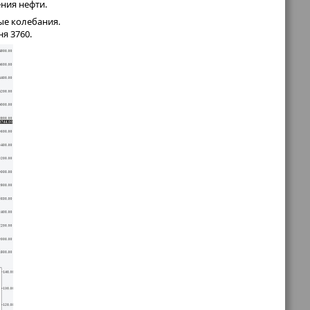
ния нефти.
ые колебания.
ня 3760.