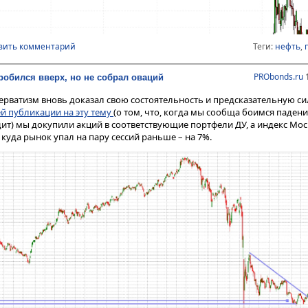
вить комментарий
Теги:
нефть
,
PRObonds.ru
1
обился вверх, но не собрал оваций
рватизм вновь доказал свою состоятельность и предсказательную сил
 публикации на эту тему
(о том, что, когда мы сообща боимся падени
ит) мы докупили акций в соответствующие портфели ДУ, а индекс Мо
 куда рынок упал на пару сессий раньше – на 7%.
лось. Американский рынок нашел опору, подтвердил ее и, думаю, уж
лизи 4 000 п. Сомневаюсь, правда, что возможный фондовый рост Ам
ся на отечественном рынке акций. У нас нынче всё слишком по-своем
 получила устойчивой поддержки от сокращения квот на добычу со ст
 Brent, думаю, ближе, чем кажется.
олжен реагировать рубль. Нынешние 90 долл./барр. от максимумов июня
а далеки. А рубль, что в июне котировался в районе 60 единиц за долла
которое время, возможно, до конца года, мы продолжим наблюдать о
юты при снижение нефтяных котировок. Но, как это не раз бывало, та