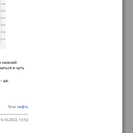
но по мере и
ит быстрый
ние (конец
м – увидим,
го нижней
заться и чуть
– да.
Теги:
нефть
9.10.2022, 13:53