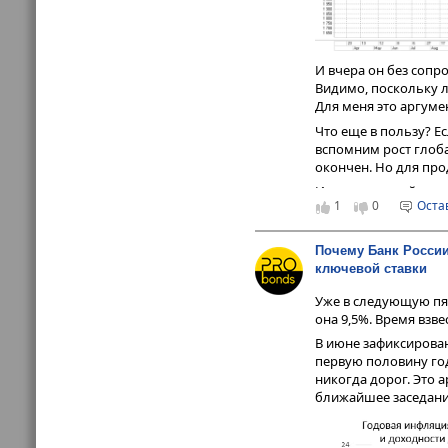
стабильность оказы
Не является инвест
Андрей Хохрин, ген
И вчера он без сопр
htt
Телеграм-канал:
Видимо, поскольку л
Для меня это аргум
Чат для инвесторов
Что еще в пользу? Е
вспомним рост глоба
окончен. Но для про
Из плохого, действи
1
0
Оста
откинет рост нашего
спокойствия аналити
акций.
Почему Банк России
ключевой ставки
Уже в следующую пя
она 9,5%. Время взве
В июне зафиксирован
первую половину год
никогда дорог. Это 
ближайшее заседани