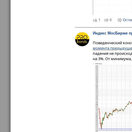
1
0
Оста
Индекс МосБиржи пр
Поведенческий консе
момента предыдущей
падения не происход
на 3%. От минимума,
Но мнение не измени
будущем окажется вб
положительно скажет
Нефть, напротив, не
долларов за баррель
На нефть вроде бы д
125 долл., уже весьм
октябре. Думаю, не
стабильность нацвал