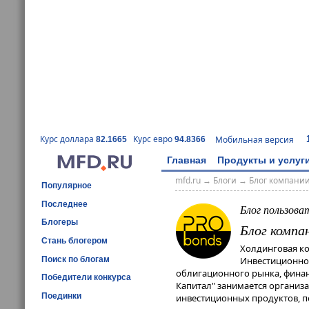
Курс доллара
Курс евро
Мобильная версия
82.1665
94.8366
Главная
Продукты и услуг
mfd.ru
→
Блоги
→
Блог компании
Популярное
Последнее
Блог пользова
Блогеры
Блог компа
Стань блогером
Холдинговая ко
Поиск по блогам
Инвестиционной
облигационного рынка, финан
Победители конкурса
Капитал" занимается организ
Поединки
инвестиционных продуктов, 