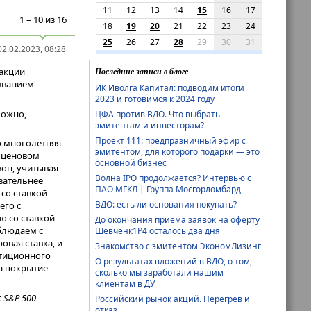
11
12
13
14
15
16
17
1 – 10 из 16
18
19
20
21
22
23
24
25
26
27
28
29
30
31
2.02.2023, 08:28
Последние записи в блоге
 акции
азванием
ИК Иволга Капитал: подводим итоги
2023 и готовимся к 2024 году
можно,
ЦФА против ВДО. Что выбрать
эмитентам и инвесторам?
Проект 111: предпразничный эфир с
о многолетняя
эмитентом, для которого подарки — это
о ценовом
основной бизнес
зон, учитывая
Волна IPO продолжается? Интервью с
зательнее
ПАО МГКЛ | Группа Мосгорломбард
со ставкой
ВДО: есть ли основания покупать?
его с
ю со ставкой
До окончания приема заявок на оферту
блюдаем с
Шевченк1Р4 осталось два дня
овая ставка, и
Знакомство с эмитентом ЭкономЛизинг
стиционного
О результатах вложений в ВДО, о том,
на покрытие
сколько мы заработали нашим
клиентам в ДУ
 S&P 500 –
Российский рынок акций. Перегрев и
отказ