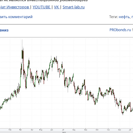
Чат Инвесторов
|
YOUTUBE
|
VK
|
Smart-lab.ru
вить комментарий
Теги:
нефть
,
PRObonds.ru
1
вниз