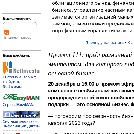
облигационного рынка, финанси
бизнеса, управление частным ка
занимается организацией малых
Поиск котировок:
займов, клиентскими продажами
портфельным управлением акти
Например: Газпром
Предыдущая запись
•
К с
Проект 111: предпразничный 
Наши продукты:
эмитентом, для которого по
основной бизнес
Система интернет-
трейдинга
20 декабря в 16:00 в прямом эфи
NetInvestor
компании с необычным названием
предпраздничный сезон пообщаем
подарки — это основной бизнес 
Сервис
EasyMANi
— поговорим про сезонность бизн
Система реал-тайм
квартал 2023 года?
информации
Дикси+