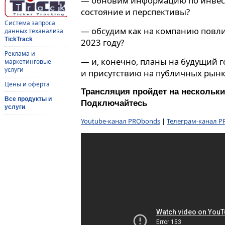
— обновим информацию по инвес
состояние и перспективы?
Система запроса
— обсудим как на компанию повли
данных теханализа
TickTrack
2023 году?
Реклама и
— и, конечно, планы на будущий г
маркетинговые
услуги
и присутствию на публичных рынк
Цены и оферта
Трансляция пройдет на нескольк
Все продукты и
Подключайтесь
услуги
Youtube-канал PRObonds
|
Телеграм-канал 