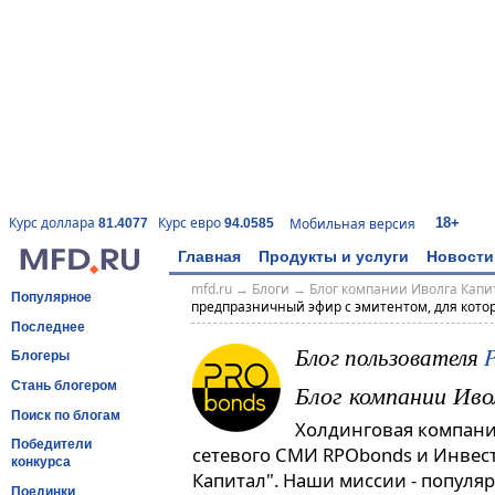
18+
Курс доллара
Курс евро
Мобильная версия
81.4077
94.0585
Главная
Продукты и услуги
Новости
mfd.ru
→
Блоги
→
Блог компании Иволга Капи
Популярное
предпразничный эфир с эмитентом, для котор
Последнее
Блог пользователя
Блогеры
Блог компании Ив
Стань блогером
Поиск по блогам
Холдинговая компания
Победители
сетевого СМИ RPObonds и Инве
конкурса
Капитал". Наши миссии - популя
Поединки