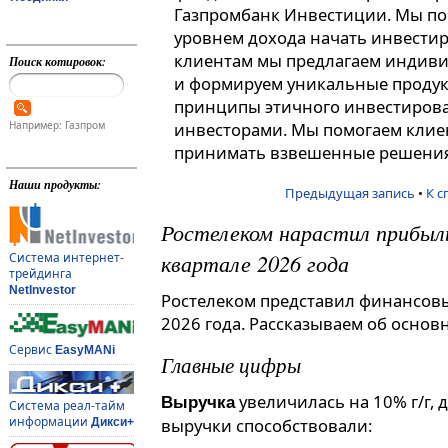
Газпромбанк Инвестиции. Мы по
уровнем дохода начать инвестир
клиентам мы предлагаем индив
Поиск котировок:
и формируем уникальные продук
принципы этичного инвестиров
Например: Газпром
инвесторами. Мы помогаем клие
принимать взвешенные решения
Наши продукты:
Предыдущая запись
•
К с
Ростелеком нарастил прибыль
квартале 2026 года
Система интернет-
трейдинга
NetInvestor
Ростелеком представил финансовы
2026 года. Рассказываем об основ
Сервис
EasyMANi
Главные цифры
увеличилась на 10% г/г, д
Выручка
Система реал-тайм
информации
выручки способствовали:
Дикси+