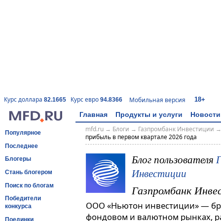
18+
Курс доллара
Курс евро
Мобильная версия
82.1665
94.8366
Главная
Продукты и услуги
Новости
mfd.ru
→
Блоги
→
Газпромбанк Инвестиции
Популярное
прибыль в первом квартале 2026 года
Последнее
Блог пользователя
Блогеры
Инвестиции
Стань блогером
Поиск по блогам
Газпромбанк Инве
Победители
ООО «Ньютон инвестиции» — бро
конкурса
фондовом и валютном рынках, 
Поединки