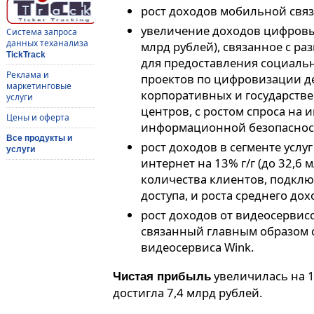
рост доходов мобильной связи 
увеличение доходов цифровых 
Система запроса
данных теханализа
млрд рублей), связанное с 
TickTrack
для предоставления социальн
Реклама и
проектов по цифровизации д
маркетинговые
корпоративных и государствен
услуги
центров, с ростом спроса на
Цены и оферта
информационной безопаснос
Все продукты и
рост доходов в сегменте услу
услуги
интернет на 13% г/г (до 32,6 
количества клиентов, подкл
доступа, и роста среднего дох
рост доходов от видеосервисов
связанный главным образом 
видеосервиса Wink.
увеличилась на 10
Чистая прибыль
достигла 7,4 млрд рублей.