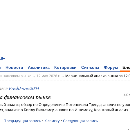
18+
и
Новости
Аналитика
Котировки
Сигналы
Форум
Бло
финансовом рынке
→
12 мая 2026 г.
→
Маржинальный анализ рынка за 12.
теля
FreshForex2004
22 
а финансовом рынке
ый анализ, обзор по Определению Потенциала Тренда, анализ по ур
з, анализ по Биллу Вильямсу, анализ по Ишимоку, Квантовый анализ
Предыдущая запись
•
К списку
•
Следующая запись