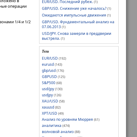
оложено в
EUR/USD. Последний рубеж.
(1)
нные операции
GBP/USD. Снижение уже началось?
(1)
Ожидаются импульсные движения
(1)
онами 1/4 и 1/2
GBP/USD. Фундаментальный анализ на
07.06.2013
(1)
USD/JPY. Снова замерли в преддверии
выстрела.
(1)
Теги
EUR/USD
(192)
eurusd
(143)
gbp/usd
(176)
GBPUSD
(125)
S&P500
(68)
usd/jpy
(130)
usdjpy
(126)
XAU/USD
(58)
xauusd
(82)
XPT/USD
(49)
Анализ по уровням Мюррея
(61)
аналитика
(474)
волновой анализ
(88)