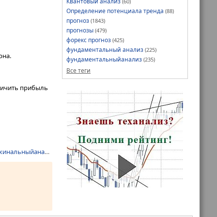
Квантовый анализ
(60)
Определение потенциала тренда
(88)
прогноз
(1843)
прогнозы
(479)
форекс прогноз
(425)
фундаментальный анализ
(225)
рна.
фундаментальныйанализ
(235)
Все теги
еличить прибыль
инальныйанализ
,
прогнозы