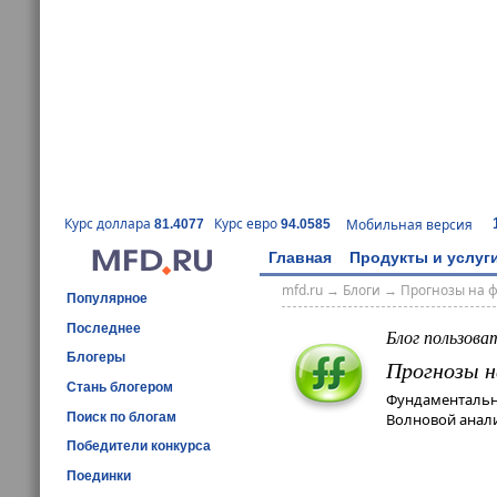
Курс доллара
Курс евро
Мобильная версия
81.4077
94.0585
Главная
Продукты и услуг
mfd.ru
→
Блоги
→
Прогнозы на 
Популярное
Последнее
Блог пользова
Блогеры
Прогнозы н
Стань блогером
Фундаментальн
Поиск по блогам
Волновой анали
Победители конкурса
Поединки