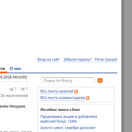
Вход на сайт
Забыли пароль?
Регистрация
ги
О нас
05.2026 XAUUSD
1
1
RSS-лента записей
726 посетителей
RSS-лента комментариев
овням Мюррея,
Последние записи в блоге
Продлеваем акции и добавляем
майский бонус 126%
Золото сияет, серебро догоняет