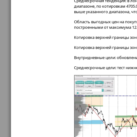
Среднесрочная тенденция: в ло
диапазоне, по котировкам 4705
выше указанного диапазона, что
Область выгодных цен на покупк
построенными от максимума 12.
Котировка верхней границы зоны
Котировка верхней границы зоны
Внутридневные цели: обновление
Среднесрочные цели: тест нижн