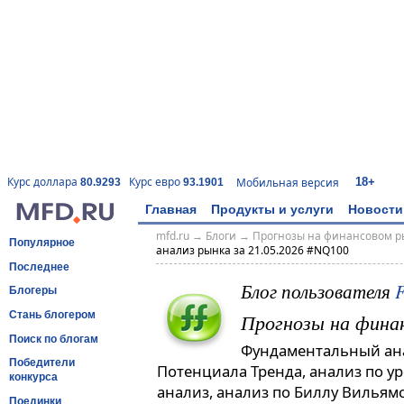
18+
Курс доллара
Курс евро
Мобильная версия
80.9293
93.1901
Главная
Продукты и услуги
Новости
mfd.ru
→
Блоги
→
Прогнозы на финансовом р
Популярное
анализ рынка за 21.05.2026 #NQ100
Последнее
Блог пользователя
F
Блогеры
Прогнозы на фина
Стань блогером
Поиск по блогам
Фундаментальный ана
Победители
Потенциала Тренда, анализ по 
конкурса
анализ, анализ по Биллу Вильямс
Поединки