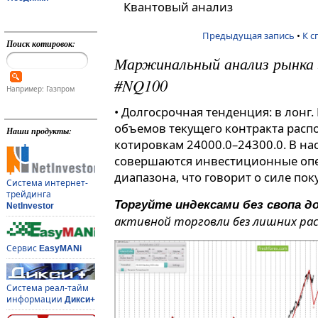
Квантовый анализ
Предыдущая запись
•
К с
Поиск котировок:
Маржинальный анализ рынка з
#NQ100
Например: Газпром
• Долгосрочная тенденция: в лонг
объемов текущего контракта расп
Наши продукты:
котировкам 24000.0–24300.0. В н
совершаются инвестиционные оп
диапазона, что говорит о силе пок
Система интернет-
трейдинга
Торгуйте индексами без свопа до
NetInvestor
активной торговли без лишних рас
Сервис
EasyMANi
Система реал-тайм
информации
Дикси+