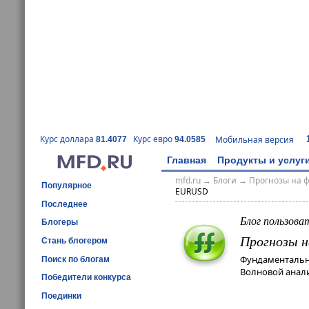
Курс доллара
Курс евро
Мобильная версия
81.4077
94.0585
Главная
Продукты и услуг
mfd.ru
→
Блоги
→
Прогнозы на 
Популярное
EURUSD
Последнее
Блог пользова
Блогеры
Прогнозы н
Стань блогером
Фундаментальн
Поиск по блогам
Волновой анали
Победители конкурса
Поединки