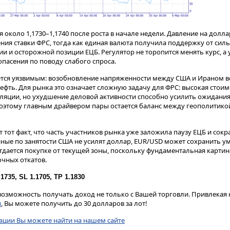
 около 1,1730–1,1740 после роста в начале недели. Давление на долл
ния ставки ФРС, тогда как единая валюта получила поддержку от сил
и осторожной позиции ЕЦБ. Регулятор не торопится менять курс, а
пасения по поводу слабого спроса.
ется уязвимым: возобновление напряженности между США и Ираном в
ефть. Для рынка это означает сложную задачу для ФРС: высокая стоим
ляции, но ухудшение деловой активности способно усилить ожидания
 Поэтому главным драйвером пары остается баланс между геополитико
т тот факт, что часть участников рынка уже заложила паузу ЕЦБ и со
анные по занятости США не усилят доллар, EUR/USD может сохранить у
тдается покупке от текущей зоны, поскольку фундаментальная картин
очных откатов.
735, SL 1.1705, TP 1.1830
озможность получать доход не только с Вашей торговли. Привлекая 
ы
, Вы можете получить до 30 долларов за лот!
ции Вы можете найти на нашем сайте