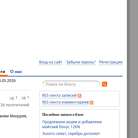
Вход на сайт
Забыли пароль?
Регистрация
ги
О нас
.05.2026
RSS-лента записей
1
1
RSS-лента комментариев
726 посетителей
Последние записи в блоге
овням Мюррея,
Продлеваем акции и добавляем
майский бонус 126%
Золото сияет, серебро догоняет