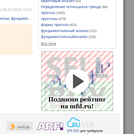
Квантовый анализ
(60)
Определение потенциала тренда
(88)
 08.05.2026, 10:37
прогноз
(1843)
нозы
,
фундаментальныйанализ
прогнозы
(479)
форекс прогноз
(425)
фундаментальный анализ
(225)
фундаментальныйанализ
(235)
Все теги
VPS
VDS
для трейдеров