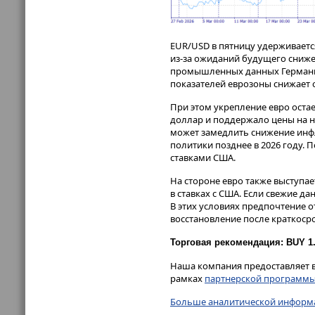
EUR/USD в пятницу удерживается
из-за ожиданий будущего сниже
промышленных данных Германии 
показателей еврозоны снижает о
При этом укрепление евро оста
доллар и поддержало цены на н
может замедлить снижение инф
политики позднее в 2026 году.
ставками США.
На стороне евро также выступае
в ставках с США. Если свежие д
В этих условиях предпочтение о
восстановление после краткоср
Торговая рекомендация: BUY 1.1
Наша компания предоставляет в
рамках
партнерской программ
Больше аналитической информа