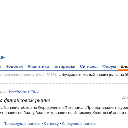
18+
и
Новости
Аналитика
Котировки
Сигналы
Форум
Бло
финансовом рынке
→
8 мая 2026 г.
→
Фундаментальный анализ рынка за 08
теля
FreshForex2004
22 
а финансовом рынке
ый анализ, обзор по Определению Потенциала Тренда, анализ по ур
з, анализ по Биллу Вильямсу, анализ по Ишимоку, Квантовый анализ
Предыдущая запись
•
К списку
•
Следующая запись