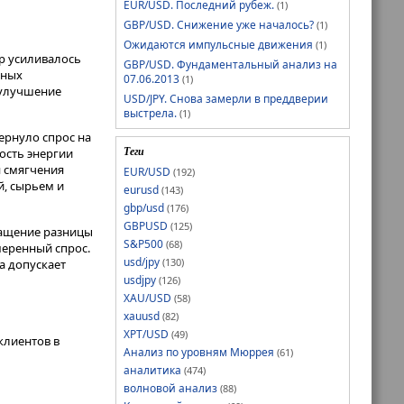
EUR/USD. Последний рубеж.
(1)
GBP/USD. Снижение уже началось?
(1)
Ожидаются импульсные движения
(1)
ар усиливалось
GBP/USD. Фундаментальный анализ на
ьных
07.06.2013
(1)
 улучшение
USD/JPY. Снова замерли в преддверии
выстрела.
(1)
ернуло спрос на
Теги
ость энергии
 смягчения
EUR/USD
(192)
й, сырьем и
eurusd
(143)
gbp/usd
(176)
GBPUSD
(125)
кращение разницы
S&P500
(68)
меренный спрос.
usd/jpy
(130)
а допускает
usdjpy
(126)
XAU/USD
(58)
xauusd
(82)
XPT/USD
(49)
клиентов в
Анализ по уровням Мюррея
(61)
аналитика
(474)
волновой анализ
(88)