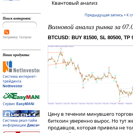
Квантовый анализ
Предыдущая запись
•
К с
Поиск котировок:
Волновой анализ рынка за 07
BTCUSD: BUY 81500, SL 80500, TP 
Например: Газпром
Наши продукты:
Система интернет-
трейдинга
NetInvestor
Сервис
EasyMANi
Цену в течении минувшего торгово
биткоин уверенно вырос. Но тут ж
Система реал-тайм
информации
Дикси+
продавцов, которая привела не т