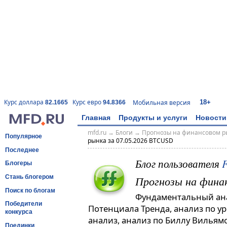
18+
Курс доллара
Курс евро
Мобильная версия
82.1665
94.8366
Главная
Продукты и услуги
Новости
mfd.ru
→
Блоги
→
Прогнозы на финансовом р
Популярное
рынка за 07.05.2026 BTCUSD
Последнее
Блог пользователя
F
Блогеры
Прогнозы на фина
Стань блогером
Поиск по блогам
Фундаментальный ана
Победители
Потенциала Тренда, анализ по 
конкурса
анализ, анализ по Биллу Вильямс
Поединки