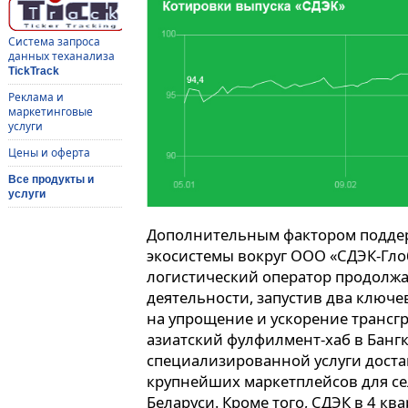
Система запроса
данных теханализа
TickTrack
Реклама и
маркетинговые
услуги
Цены и оферта
Все продукты и
услуги
Дополнительным фактором поддер
экосистемы вокруг ООО «СДЭК-Гл
логистический оператор продолж
деятельности, запустив два ключ
на упрощение и ускорение трансг
азиатский фулфилмент-хаб в Бангко
специализированной услуги доста
крупнейших маркетплейсов для сел
Беларуси. Кроме того, СДЭК в 4 кв