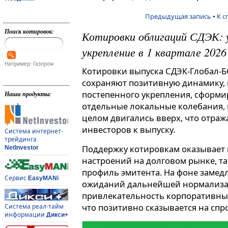
Предыдущая запись
•
К с
Поиск котировок:
Котировки облигаций СДЭК: 
укрепление в 1 квартале 2026 
Например: Газпром
Котировки выпуска СДЭК-Глобал-БО
сохраняют позитивную динамику,
постепенного укрепления, сформи
Наши продукты:
отдельные локальные колебания, в
целом двигались вверх, что отраж
инвесторов к выпуску.
Система интернет-
трейдинга
Поддержку котировкам оказывает
NetInvestor
настроений на долговом рынке, т
профиль эмитента. На фоне заме
Сервис
EasyMANi
ожиданий дальнейшей нормализа
привлекательность корпоративных
что позитивно сказывается на спр
Система реал-тайм
информации
Дикси+