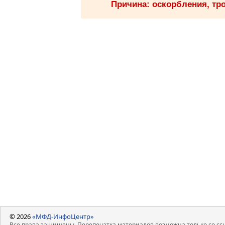
Причина: оскорбления, тро
© 2026
«МФД-ИнфоЦентр»
Все права защищены. Перепечатка материалов возможна только со ссы