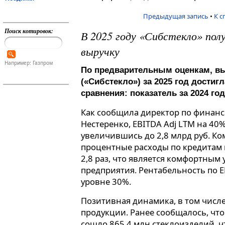
Предыдущая запись
•
К с
Поиск котировок:
В 2025 году «Сибстекло» пол
выручку
Например: Газпром
По предварительным оценкам, в
(«Сибстекло») за 2025 год достиг
сравнения: показатель за 2024 го
Как сообщила директор по финанс
Нестеренко, EBITDA Adj LTM на 40
увеличившись до 2,8 млрд руб. К
процентные расходы по кредитам 
2,8 раз, что является комфортным
предприятия. Рентабельность по E
уровне 30%.
Позитивная динамика, в том числе
продукции. Ранее сообщалось, что
сошло 865,4 млн стеклоизделий, чт