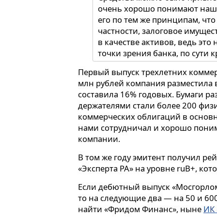
очень хорошо понимают наш 
его по тем же принципам, что
частности, залоговое имущес
в качестве активов, ведь это
точки зрения банка, по сути 
офисов в собственности у лом
Первый выпуск трехлетних комме
можно кредитовать. Брать ж
млн рублей компания разместила в
ломбард не может».
составила 16% годовых. Бумаги ра
держателями стали более 200 физ
коммерческих облигаций в основно
нами сотрудничал и хорошо поним
компании.
В том же году эмитент получил ре
«Эксперта РА» на уровне ruB+, ко
Если дебютный выпуск «Мосгорлом
то на следующие два — на 50 и 60
найти «Фридом Финанс», ныне
ИК