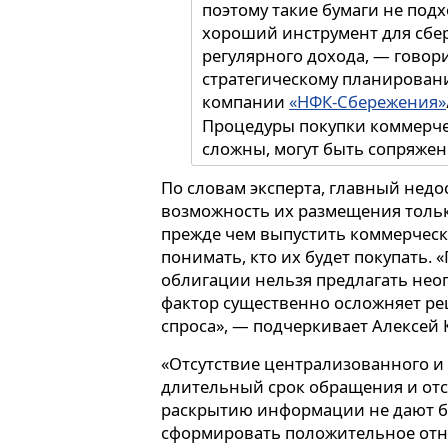
поэтому такие бумаги не подх
хороший инструмент для сбе
регулярного дохода, — говор
стратегическому планирова
компании
«НФК-Сбережения»
Процедуры покупки коммерче
сложны, могут быть сопряже
транзакционными издержками
По словам эксперта, главный нед
перекладываются на продавц
возможность их размещения только
порог для инвестиции, обес
прежде чем выпустить коммерчес
целесообразность сделок, как
понимать, кто их будет покупать.
десятками и сотнями тысяч р
облигации нельзя предлагать неог
фактор существенно осложняет р
спроса», — подчеркивает Алексей 
«Отсутствие централизованного и
длительный срок обращения и отс
раскрытию информации не дают б
сформировать положительное отн