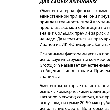
Для самых активных
«Эмитенты терпят фиаско с комме
единственной причине: они преу
привлекательность своей компании
просто сказка, мои облигации по 
значит, больших премий за риск и
не надо. Да и тратиться на премар
Иванов из ИК «Юнисервис Капитал
Основными факторами успеха при
используя инструменты коммерчес
GrottBjorn называет качественны
в общение с инвесторами. Причем
значимый.
Эмитентам, которые только план
рынок с коммерческими облигация
Factoring Network) советует, во-п
выпуском, на сумму 20-50 млн рубл
исполнение оферты. Во-вторых, за