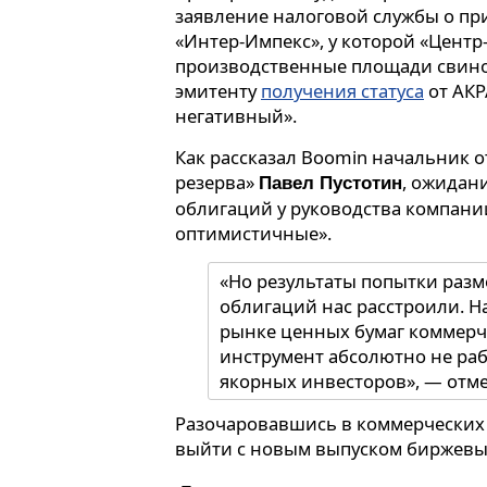
заявление налоговой службы о п
«Интер-Импекс», у которой «Центр
производственные площади свино
эмитенту
получения статуса
от АКР
негативный».
Как рассказал Boomin начальник 
резерва»
, ожидан
Павел Пустотин
облигаций у руководства компани
оптимистичные».
«Но результаты попытки раз
облигаций нас расстроили. Н
рынке ценных бумаг коммер
инструмент абсолютно не рабо
якорных инвесторов», — отме
Разочаровавшись в коммерческих
выйти с новым выпуском биржевых