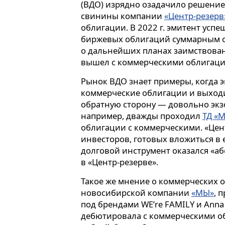
(ВДО) изрядно озадачило решение
свинины компании
«Центр-резерв
облигации. В 2022 г. эмитент успе
биржевых облигаций суммарным о
о дальнейших планах заимствован
вышел с коммерческими облигация
Рынок ВДО знает примеры, когда э
коммерческие облигации и выходи
обратную сторону — довольно экзо
например, дважды проходил
ТД «
облигации с коммерческими. «Цент
инвесторов, готовых вложиться в 
долговой инструмент оказался «а
в «Центр-резерве».
Такое же мнение о коммерческих 
новосибирской компании
«МЫ»
, 
под брендами WE’re FAMILY и Anna
дебютировала с коммерческими о