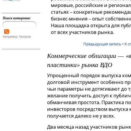
мировые, российские и регионал
статьях – конкретные рекоменда
бизнес-мнения – опыт собственн
Поиск котировок:
Наша площадка открыта для пуб
от всех участников рынка.
Например: Газпром
Предыдущая запись
•
К с
Коммерческие облигации — «
пластинки» рынка ВДО
Упрощенный порядок выпуска ком
долговой инструмент особенно пр
чьи параметры не дотягивают до т
желание получить доступ к публич
обманчивая простота. Практика по
инвесторов посредством выпуска
получается далеко не у всех.
Два месяца назад участников ры