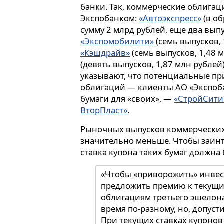
банки. Так, коммерческие облига
Экспобанком:
«Автоэкспресс»
(в о
сумму 2 млрд рублей, еще два вып
«Экспомобилити»
(семь выпусков, 
«Кэшдрайв»
(семь выпусков, 1,48 
(девять выпусков, 1,87 млн рубле
указывают, что потенциальные п
облигаций — клиенты АО «Экспобан
бумаги для «своих», —
«СтройСити
ВторПласт»
.
Рыночных выпусков коммерческих
значительно меньше. Чтобы заинт
ставка купона таких бумаг должна
«Чтобы «приворожить» инвес
предложить премию к текущи
облигациям третьего эшелона
время по-разному, но, допуст
При текущих ставках купонов