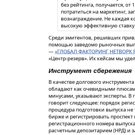
без рейтинга, получается, от
потратиться на маркетинг, за
вознаграждение. Не каждая к
высокую эффективную ставку
руководитель департамента п
Среди эмитентов, решивших привл
«Юнисервис Капитал»
Артем 
помощью заведомо рыночных вып
—
«ГЛОБАЛ ФАКТОРИНГ НЕТВОРК 
«Центр-резерв». Их кейсам мы уде
Инструмент сбережения
В качестве долгового инструмент
обладают как очевидными плюсам
минусами, указывают эксперты. В 
говорит следующее: порядок реги
процедура подготовки выпуска не 
бирже и регистрировать проспект
регистрационного номера выпуск
расчетным депозитарием (НРД) и з