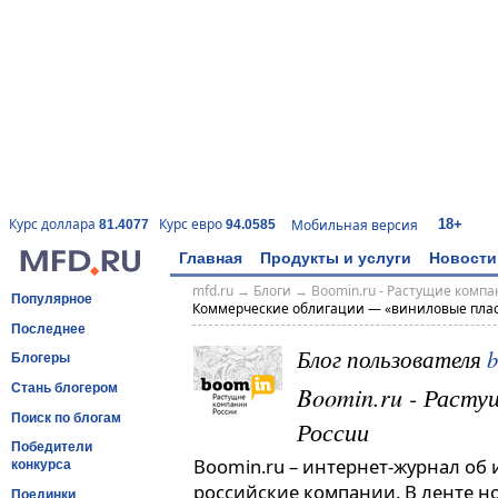
18+
Курс доллара
Курс евро
Мобильная версия
81.4077
94.0585
Главная
Продукты и услуги
Новости
mfd.ru
→
Блоги
→
Boomin.ru - Растущие комп
Популярное
Коммерческие облигации — «виниловые пла
Последнее
Блог пользователя
Блогеры
Boomin.ru - Расту
Стань блогером
Поиск по блогам
России
Победители
Boomin.ru – интернет-журнал об
конкурса
российские компании. В ленте н
Поединки