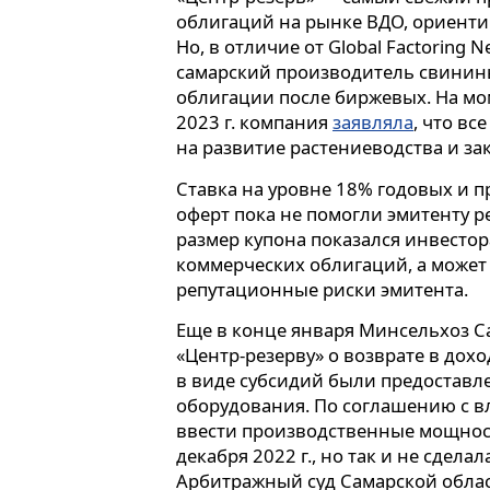
облигаций на рынке ВДО, ориенти
Но, в отличие от Global Factoring
самарский производитель свинин
облигации после биржевых. На мом
2023 г. компания
заявляла
, что в
на развитие растениеводства и за
Ставка на уровне 18% годовых и 
оферт пока не помогли эмитенту р
размер купона показался инвесто
коммерческих облигаций, а может
репутационные риски эмитента.
Еще в конце января Минсельхоз Са
«Центр-резерву» о возврате в дох
в виде субсидий были предоставл
оборудования. По соглашению с в
ввести производственные мощност
декабря 2022 г., но так и не сделал
Арбитражный суд Самарской обла