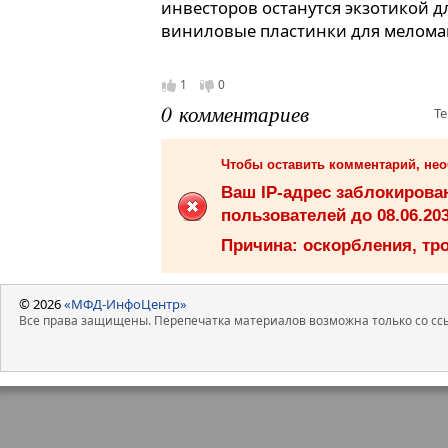
инвесторов останутся экзотикой д
виниловые пластинки для мелома
1
0
0 комментариев
Те
Чтобы оставить комментарий, не
Ваш IP-адрес заблокиров
пользователей до 08.06.203
Причина: оскорбления, тро
© 2026
«МФД-ИнфоЦентр»
Все права защищены. Перепечатка материалов возможна только со ссы