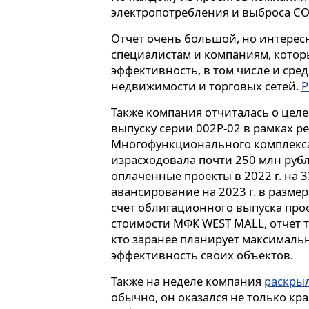
электропотребления и выброса CO
Отчет очень большой, но интере
специалистам и компаниям, котор
эффективность, в том числе и сре
недвижимости и торговых сетей.
Р
Также компания отчиталась о цел
выпуску серии 002Р-02 в рамках р
Многофункционального комплекса 
израсходовала почти 250 млн руб
оплаченные проекты в 2022 г. на 3
авансирование на 2023 г. в размер
счет облигационного выпуска пр
стоимости МФК WEST MALL, отчет т
кто заранее планирует максималь
эффективность своих объектов.
Также на неделе компания
раскрыл
обычно, он оказался не только кр