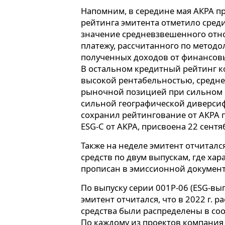
Напомним, в середине мая АКРА п
рейтинга эмитента отметило сред
значение средневзвешенного отн
платежу, рассчитанного по методол
полученных доходов от финансовых
В остальном кредитный рейтинг к
высокой рентабельностью, средн
рыночной позицией при сильном б
сильной географической диверсиф
сохранил рейтингование от АКРА п
ESG-С от АКРА, присвоена 22 сентяб
Также на неделе эмитент отчитал
средств по двум выпускам, где ха
прописан в эмиссионной докумен
По выпуску серии 001Р-06 (ESG-вып
эмитент отчитался, что в 2022 г. р
средства были распределены в соот
По каждому из проектов компания