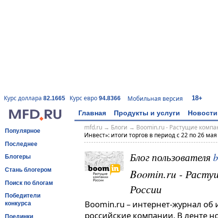
18+
Курс доллара
Курс евро
Мобильная версия
82.1665
94.8366
Главная
Продукты и услуги
Новости
mfd.ru
→
Блоги
→
Boomin.ru - Растущие комп
Популярное
Инвест»: итоги торгов в период с 22 по 26 мая
Последнее
Блог пользователя
Блогеры
Boomin.ru - Расту
Стань блогером
Поиск по блогам
России
Победители
Boomin.ru – интернет-журнал об
конкурса
российские компании. В ленте н
Поединки