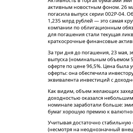
Активность в торгах бумагами эм
активным новостным фоном. 26 ма
погасила выпуск серии 002Р-04. О
1,235 млрд рублей — это самая к
компании по облигационным обяз
для погашения стали текущая ликв
краткосрочные финансовые актив
За три дня до погашения, 23 мая, 
выпуска (номинальным объемом 50
оферте по цене 96,5%. Цена была 
оферты: она обеспечила инвестор
эквивалента инвестиций с доходн
Как видим, объем желающих захе
доходностью оказался небольшим,
номинале заработали больше: эм
бумаг хорошую премию к валютном
Учитывая достаточно стабильную
(несмотря на неоднозначный вне