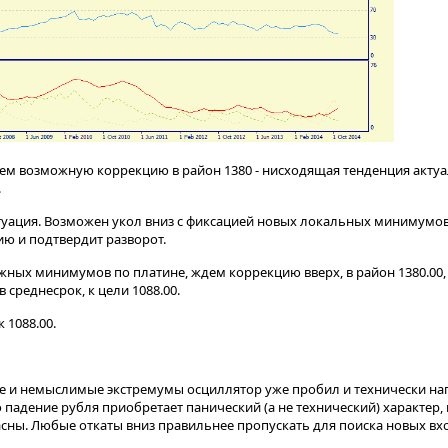
м возможную коррекцию в район 1380 - нисходящая тенденция актуал
.
туация. Возможен укол вниз с фиксацией новых локальных минимумов
ю и подтвердит разворот.
жных минимумов по платине, ждем коррекцию вверх, в район 1380.00,
 среднесрок, к цели 1088.00.
 1088.00.
е и немыслимые экстремумы осциллятор уже пробил и технически на
о падение рубля приобретает панический (а не технический) характер,
ны. Любые откаты вниз правильнее пропускать для поиска новых вхо