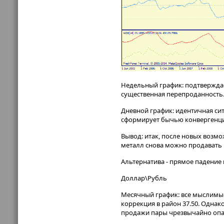
Недельный график: подтверждае
существенная перепроданность
Дневной график: идентичная си
сформирует бычью конвергенци
Вывод: итак, после новых возмо
металл снова можно продавать в
Альтернатива - прямое падение к
Доллар\Рубль
Месячный график: все мыслимы
коррекция в район 37.50. Однак
продажи пары чрезвычайно опас