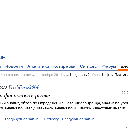
18+
и
Новости
Аналитика
Котировки
Сигналы
Форум
Бло
финансовом рынке
→
11 ноября 2014 г.
→
Недельный обзор. Нефть, Платин
теля
FreshForex2004
22 
а финансовом рынке
ый анализ, обзор по Определению Потенциала Тренда, анализ по ур
з, анализ по Биллу Вильямсу, анализ по Ишимоку, Квантовый анализ
Предыдущая запись
•
К списку
•
Следующая запись