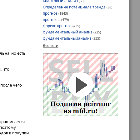
Квантовый анализ
(60)
Определение потенциала тренда
(88)
прогноз
(1843)
прогнозы
(479)
форекс прогноз
(425)
фундаментальный анализ
(225)
фундаментальныйанализ
(235)
Все теги
ьна, но есть
, что
 после чего
прашивается
 поэтому
дов в покупки.