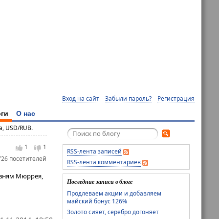
Вход на сайт
Забыли пароль?
Регистрация
ги
О нас
а, USD/RUB.
1
1
RSS-лента записей
726 посетителей
RSS-лента комментариев
овням Мюррея,
Последние записи в блоге
Продлеваем акции и добавляем
майский бонус 126%
Золото сияет, серебро догоняет