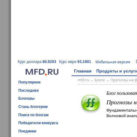
Курс доллара
Курс евро
Мобильная версия
80.9293
93.1901
Главная
Продукты и услуг
mfd.ru
→
Блоги
→
Прогнозы на 
Популярное
Последнее
Блог пользова
Блогеры
Прогнозы н
Стань блогером
Фундаментальн
Поиск по блогам
Волновой анали
Победители конкурса
Поединки