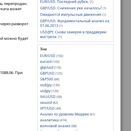
EUR/USD. Последний рубеж.
(1)
нь перепродан.
GBP/USD. Снижение уже началось?
(1)
тката может
Ожидаются импульсные движения
(1)
GBP/USD. Фундаментальный анализ на
через разворот
07.06.2013
(1)
USD/JPY. Снова замерли в преддверии
выстрела.
(1)
рой можно будет
Теги
EUR/USD
(192)
eurusd
(143)
gbp/usd
(176)
088.06. При
GBPUSD
(125)
S&P500
(68)
usd/jpy
(130)
usdjpy
(126)
XAU/USD
(58)
xauusd
(82)
XPT/USD
(49)
Анализ по уровням Мюррея
(61)
аналитика
(474)
волновой анализ
(88)