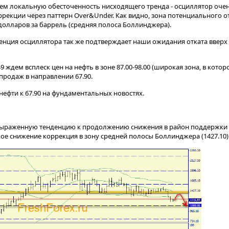
ем локальную обесточенность нисходящего тренда - осциллятор оче
рекции через паттерн Over&Under. Как видно, зона потенциального о
долларов за баррель (средняя полоса Боллинджера).
енция осциллятора так же подтверждает наши ожидания отката вверх 
.49 ждем всплеск цен на нефть в зоне 87.00-98.00 (широкая зона, в кото
продаж в направлении 67.90.
нефти к 67.90 на фундаментальных новостях.
ыраженную тенденцию к продолжению снижения в район поддержки 1
ое снижение коррекция в зону средней полосы Боллинджера (1427.10)