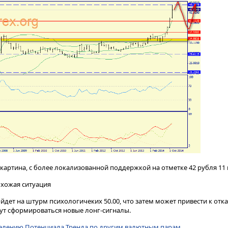
артина, с более локализованной поддержкой на отметке 42 рубля 11 
охожая ситуация
ойдет на штурм психологичеких 50.00, что затем может привести к откат
ут сформироваться новые лонг-сигналы.
елению Потенциала Тренда по другим валютным парам
.