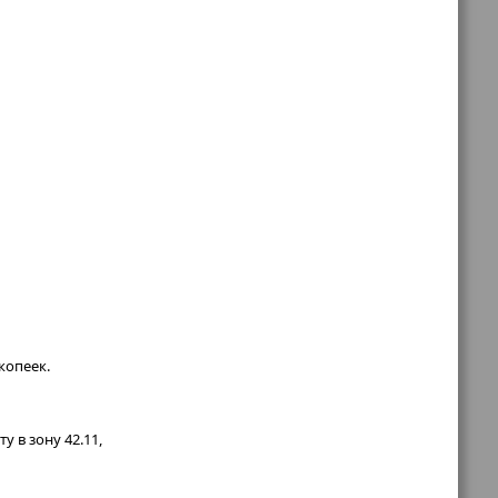
копеек.
у в зону 42.11,