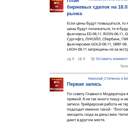
План
других.
биржевых сделок на 18.03
Интересные ссылки по этой теме:
рынка
http://community.livejournal.com/g
http://www.vesti.ru/only_video.htm
Если цены будут повышаться, то 
Автор
http://traanan.livejournal.co
цены будут понижаться, то я буду
фьючерсы ED-06.11, ROSN-06.11, G
Сургнфгз, ЛУКОЙЛ, Сбербанк, ГМ
фьючерсами GOLD-06.11, SBRF-06.11,
LKOH-06.11 запрещены из-за экс
0
0
Оставить коммен
Теги
Николай_Степенко
в
Бл
Первая запись
По совету Главного Модератора я
прямой. Я не так много пишу и н
записи. Трейдерская работа не т
подходит именно такой - "блого
заходить сюда за деньгами. Читат
дают в другом месте.