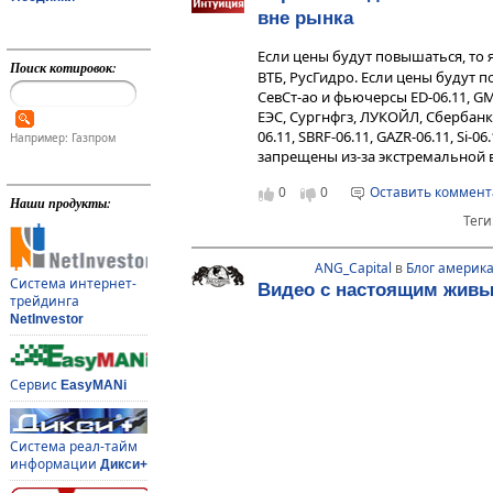
вне рынка
Если цены будут повышаться, то 
Поиск котировок:
ВТБ, РусГидро. Если цены будут п
СевСт-ао и фьючерсы ED-06.11, GM
ЕЭС, Сургнфгз, ЛУКОЙЛ, Сбербан
06.11, SBRF-06.11, GAZR-06.11, Si-06
Например: Газпром
запрещены из-за экстремальной 
0
0
Оставить коммен
Наши продукты:
Теги
ANG_Capital
в
Блог америка
Система интернет-
Видео с настоящим жив
трейдинга
NetInvestor
Сервис
EasyMANi
Система реал-тайм
информации
Дикси+