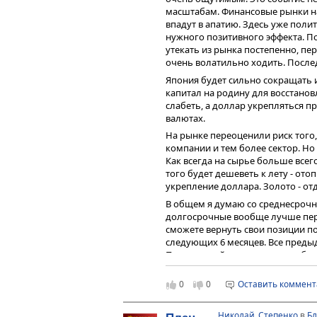
масштабам. Финансовые рынки на 
впадут в апатию. Здесь уже поли
нужного позитивного эффекта. П
утекать из рынка постепенно, пер
очень волатильно ходить. После
Япония будет сильно сокращать 
капитал на родину для восстанов
слабеть, а доллар укрепляться п
валютах.
На рынке переоценили риск того
компании и тем более сектор. Но
Как всегда на сырье больше всего
того будет дешеветь к лету - ото
укрепление доллара. Золото - от
В общем я думаю со среднесроч
долгосрочные вообще лучше пер
сможете вернуть свои позиции п
следующих 6 месяцев. Все преды
Поэтому мой совет - лучше наблю
более менее здравые оценки пр
Скорого отката не ждите. И не сл
0
0
Оставить коммен
не коснется России, нефти и т.д. 
страны, как Россия со слабыми э
Николай_Степенко
в
Бл