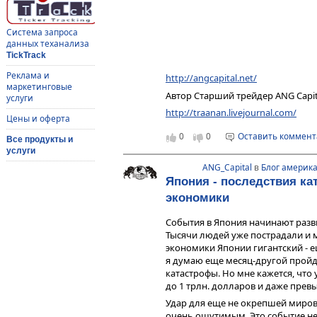
Система запроса
данных теханализа
TickTrack
Реклама и
http://angcapital.net/
маркетинговые
Автор Старший трейдер ANG Capit
услуги
http://traanan.livejournal.com/
Цены и оферта
0
0
Оставить коммен
Все продукты и
услуги
ANG_Capital
в
Блог америка
Япония - последствия к
экономики
События в Япония начинают разв
Тысячи людей уже пострадали и 
экономики Японии гигантский - е
я думаю еще месяц-другой пройд
катастрофы. Но мне кажется, что
до 1 трлн. долларов и даже превы
Удар для еще не окрепшей миров
очень ощутимым. Это событие не 