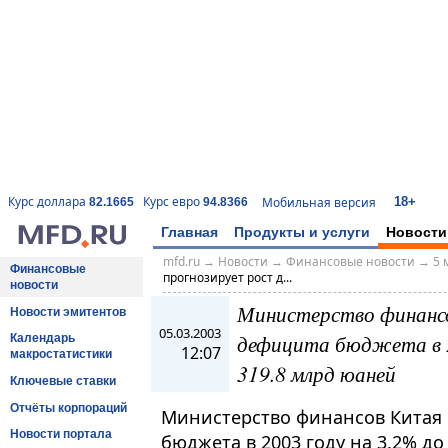
18+
Курс доллара
Курс евро
Мобильная версия
82.1665
94.8366
Главная
Продукты и услуги
Новости
mfd.ru
→
Новости
→
Финансовые новости
→
5 
Финансовые
прогнозирует рост д...
новости
Министерство финанс
Новости эмитентов
05.03.2003
дефицита бюджета в 2
Календарь
12:07
макростатистики
319.8 млрд юаней
Ключевые ставки
Отчёты корпораций
Министерство финансов Китая 
Новости портала
бюджета в 2003 году на 3.2% до