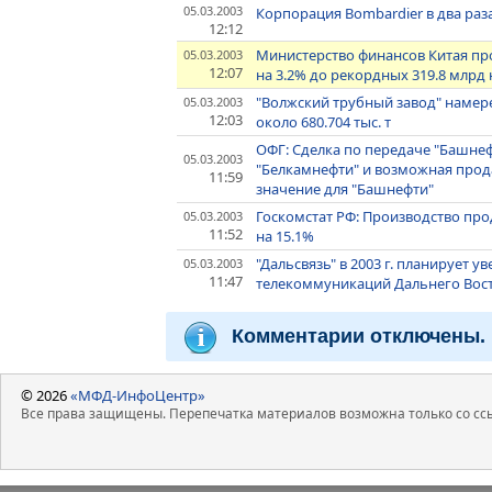
05.03.2003
Корпорация Bombardier в два раз
12:12
Министерство финансов Китая про
05.03.2003
12:07
на 3.2% до рекордных 319.8 млрд
"Волжский трубный завод" намерен
05.03.2003
12:03
около 680.704 тыс. т
ОФГ: Сделка по передаче "Башне
05.03.2003
"Белкамнефти" и возможная прод
11:59
значение для "Башнефти"
Госкомстат РФ: Производство про
05.03.2003
11:52
на 15.1%
"Дальсвязь" в 2003 г. планирует 
05.03.2003
11:47
телекоммуникаций Дальнего Восток
Комментарии отключены.
© 2026
«МФД-ИнфоЦентр»
Все права защищены. Перепечатка материалов возможна только со ссы