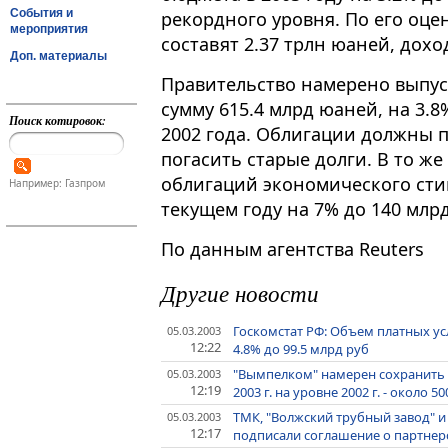
События и
рекордного уровня. По его оце
мероприятия
составят 2.37 трлн юаней, дохо
Доп. материалы
Правительство намерено выпус
сумму 615.4 млрд юаней, на 3
Поиск котировок:
2002 года. Облигации должны 
погасить старые долги. В то 
облигаций экономического сти
Например: Газпром
текущем году на 7% до 140 млр
По данным агентства Reuters
Другие новости
Госкомстат РФ: Объем платных ус
05.03.2003
12:22
4.8% до 99.5 млрд руб
"Вымпелком" намерен сохранить о
05.03.2003
12:19
2003 г. на уровне 2002 г. - около 5
ТМК, "Волжский трубный завод" 
05.03.2003
12:17
подписали соглашение о партнерс