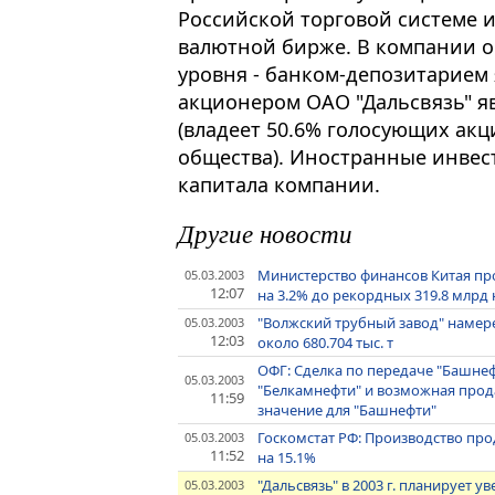
Российской торговой системе 
валютной бирже. В компании о
уровня - банком-депозитарием 
акционером ОАО "Дальсвязь" я
(владеет 50.6% голосующих акци
общества). Иностранные инвес
капитала компании.
Другие новости
Министерство финансов Китая про
05.03.2003
12:07
на 3.2% до рекордных 319.8 млрд
"Волжский трубный завод" намерен
05.03.2003
12:03
около 680.704 тыс. т
ОФГ: Сделка по передаче "Башне
05.03.2003
"Белкамнефти" и возможная прод
11:59
значение для "Башнефти"
Госкомстат РФ: Производство про
05.03.2003
11:52
на 15.1%
"Дальсвязь" в 2003 г. планирует 
05.03.2003